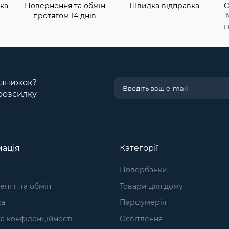
ка
Повернення та обмін
Швидка відправка
О
протягом 14 днів
н
і знижок?
розсилку
ація
Категорії
Повербанки
ння та обмін
Товари для дому
ка
Парфумерія
а конфіденційності
Освітлення