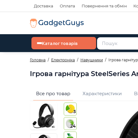
Доставка
Оплата
Повернення та обмін
К
Каталог товарів
Головна
Електроніка
Навушники
Ігрова гарнітур
Ігрова гарнітура SteelSeries A
Все про товар
Характеристики
В
3
24