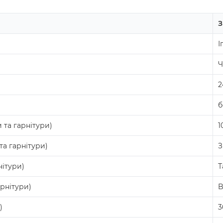
З
І
Ч
2
б
 та гарнітури)
1
а гарнітури)
З
нітури)
Т
рнітури)
B
)
3