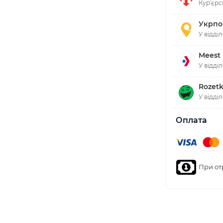
Курʼєрс
Укрпо
У відді
Meest
У відді
Rozetk
У відді
Оплата
При от