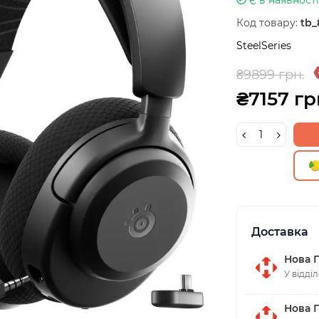
Код товару:
tb_
SteelSeries
₴9899 грн.
₴7157 гр
Доставка
Нова 
У відді
Нова 