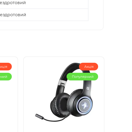
ездротовий
ездротовий
кція
Акція
рний
Популярний