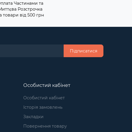
плата Частинами та
Миттєва Розстрочка
а товари від 500 грн
Підписатися
Особистий кабінет
Особистий кабінет
Історія замовлень
Закладки
Повернення товару