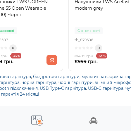
ушники TWS UGREEN
Навушники TWS Acefast
ne S5 Open Wearable
modern grey
10) Чорні
наявності
Є в наявності
8507
tb_879606
0
0
 грн.
₴1499 грн.
-33 %
-33 %
9 грн.
₴999 грн.
това гарнітура
,
бездротові гарнітури
,
мультиплатформна гар
гарнітура
,
чорна гарнітура
,
чорні гарнітури
,
знімний мікроф
tooth підключення
,
USB Type-C гарнітура
,
USB-C гарнітура
,
чу
,
гарантія 24 місяці