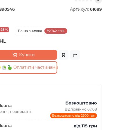
890546
Артикул:
61689
-28 %
Ваша знижка
₴2742 грн.
н.
Купити
Оплатити частинами
Безкоштовно
Пошта
Відправимо 07.08
лення, поштомати
Безкоштовно від 2500 грн
від 115 грн
Пошта