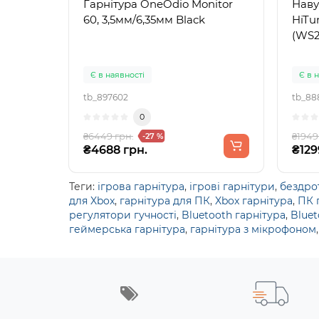
Гарнітура OneOdio Monitor
Нав
60, 3,5мм/6,35мм Black
HiTu
(WS2
Є в наявності
Є в 
tb_897602
tb_88
0
₴6449 грн.
₴1949
-27 %
₴4688 грн.
₴129
Теги:
ігрова гарнітура
,
ігрові гарнітури
,
бездро
для Xbox
,
гарнітура для ПК
,
Xbox гарнітура
,
ПК 
регулятори гучності
,
Bluetooth гарнітура
,
Blue
геймерська гарнітура
,
гарнітура з мікрофоном