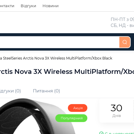
онтакти
Відгуки
Новини
 ПН-ПТ з 09
 СБ, НД - 
а SteelSeries Arctis Nova 3X Wireless MultiPlatform/Xbox Black
rctis Nova 3X Wireless MultiPlatform/Xb
ідгуки (0)
Питання (0)
3
0
Акція
Днів
Популярний
Є в наявності