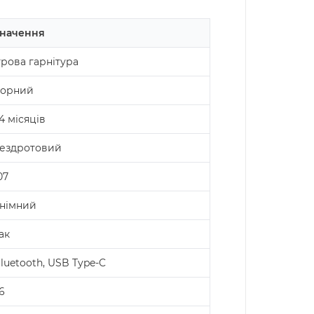
начення
грова гарнітура
орний
4 місяців
ездротовий
07
німний
ак
luetooth, USB Type-C
6