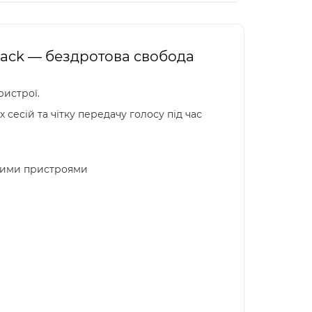
 Black — бездротова свобода
ристрої.
сесій та чітку передачу голосу під час
льними пристроями