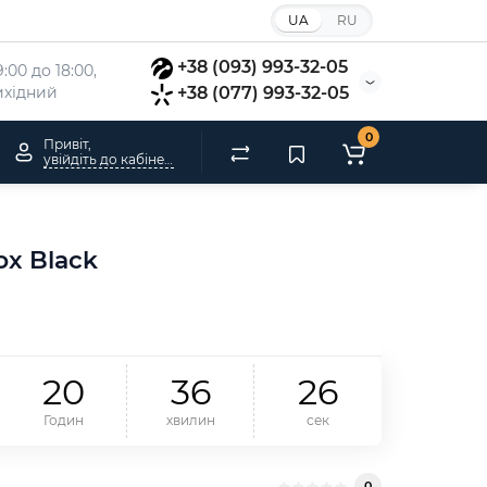
UA
RU
+38 (093) 993-32-05
:00 до 18:00, 
вихідний
+38 (077) 993-32-05
0
Привіт,
увійдіть до кабінету
ox Black
2
0
3
6
2
6
Годин
хвилин
сек
0