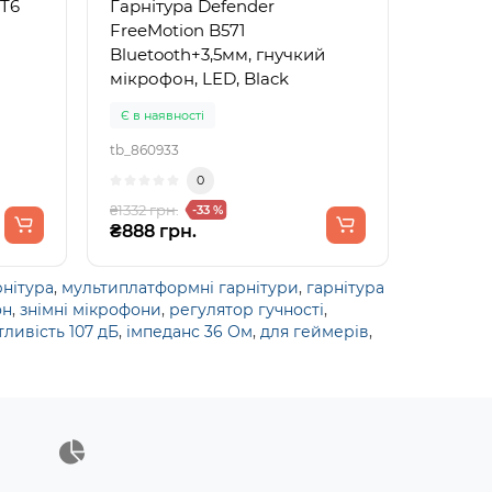
 T6
Гарнітура Defender
FreeMotion B571
Bluetooth+3,5мм, гнучкий
мікрофон, LED, Black
Є в наявності
tb_860933
0
₴1332 грн.
-33 %
₴888 грн.
нітура
,
мультиплатформні гарнітури
,
гарнітура
он
,
знімні мікрофони
,
регулятор гучності
,
тливість 107 дБ
,
імпеданс 36 Ом
,
для геймерів
,