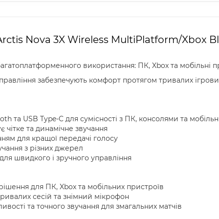
 Arctis Nova 3X Wireless MultiPlatform/Xbox
агатоплатформенного використання: ПК, Xbox та мобільні п
управління забезпечують комфорт протягом тривалих ігрових 
oth та USB Type-C для сумісності з ПК, консолями та мобі
є чітке та динамічне звучання
ням для кращої передачі голосу
учання з різних джерел
 для швидкого і зручного управління
ішення для ПК, Xbox та мобільних пристроїв
тривалих сесій та знімний мікрофон
ливості та точного звучання для змагальних матчів