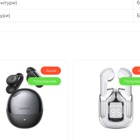
нітури)
б
тури)
Б
Акція
А
Популярний
Популя