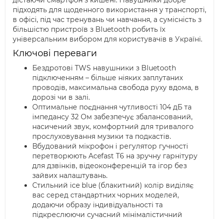
підходять для щоденного використання у транспорті,
в офісі, під час тренувань чи навчання, а сумісність з
більшістю пристроїв з Bluetooth робить їх
універсальним вибором для користувачів в Україні.
Ключові переваги
Бездротові TWS навушники з Bluetooth
підключенням – більше ніяких заплутаних
проводів, максимальна свобода руху вдома, в
дорозі чи в залі.
Оптимальне поєднання чутливості 104 дБ та
імпедансу 32 Ом забезпечує збалансований,
насичений звук, комфортний для тривалого
прослуховування музики та подкастів.
Вбудований мікрофон і регулятор гучності
перетворюють Acefast T6 на зручну гарнітуру
для дзвінків, відеоконференцій та ігор без
зайвих налаштувань.
Стильний ice blue (блакитний) колір виділяє
вас серед стандартних чорних моделей,
додаючи образу індивідуальності та
підкреслюючи сучасний мінімалістичний