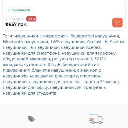
Є в наявності
₴1274 грн.
-33 %
₴857 грн.
Теги:
навушники з мікрофоном
,
бездротові навушники
,
Bluetooth навушники
,
TWS навушники
,
Acefast T6
,
Acefast
навушники
,
T6 навушники
,
навушники Acefast
,
навушники для смартфона
,
навушники для телефону
,
вбудований мікрофон
,
регулятор гучності
,
32 Ом
імпеданс
,
чутливість 104 дБ
,
бездротовий тип
підключення
,
блакитні навушники
,
синій колір
навушників
,
навушники для спорту
,
спортивні
навушники
,
навушники для дзвінків
,
гарантія 24 місяці
,
навушники для офісу
,
навушники для тренувань
,
навушники для студентів