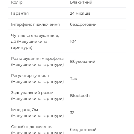
Колір
Блакитний
Гарантія
24 місяців
Інтерфейс підключення
бездротовий
Чутливість навушників,
дБ (Навушники та
104
гарнітури)
Розташування мікрофона
Вбудований
(Навушники та гарнітури)
Регулятор гучності
Так
(Навушники та гарнітури)
Зєднувальний розєм
Bluetooth
(Навушники та гарнітури)
Імпеданс, Ом
32
(Навушники та гарнітури)
Спосіб підключення
бездротовий
(Навушники та гарнітури)