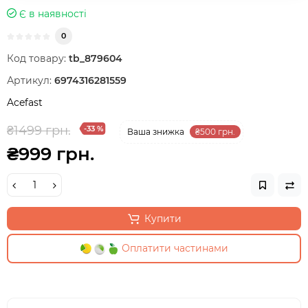
Є в наявності
0
Код товару:
tb_879604
Артикул:
6974316281559
Acefast
₴1499 грн.
-33 %
Ваша знижка
₴500 грн.
₴999 грн.
Купити
Оплатити частинами