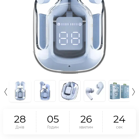
2
8
0
5
2
6
2
3
Днів
Годин
хвилин
сек