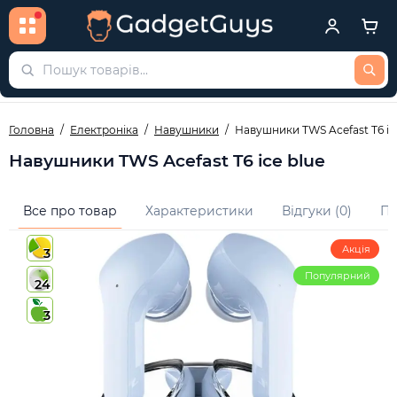
Головна
Електроніка
Навушники
Навушники TWS Acefast T6 ic
Навушники TWS Acefast T6 ice blue
Все про товар
Характеристики
Відгуки (0)
Пи
Акція
3
Популярний
24
3