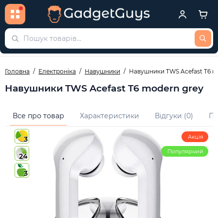
Головна
Електроніка
Навушники
Навушники TWS Acefast T6 m
Навушники TWS Acefast T6 modern grey
Все про товар
Характеристики
Відгуки (0)
Пи
Акція
3
Популярний
24
3