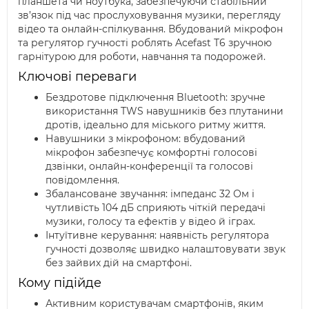
планшета чи ноутбука, забезпечуючи стабільний
зв’язок під час прослуховування музики, перегляду
відео та онлайн-спілкування. Вбудований мікрофон
та регулятор гучності роблять Acefast T6 зручною
гарнітурою для роботи, навчання та подорожей.
Ключові переваги
Бездротове підключення Bluetooth: зручне
використання TWS навушників без плутанини
дротів, ідеально для міського ритму життя.
Навушники з мікрофоном: вбудований
мікрофон забезпечує комфортні голосові
дзвінки, онлайн-конференції та голосові
повідомлення.
Збалансоване звучання: імпеданс 32 Ом і
чутливість 104 дБ сприяють чіткій передачі
музики, голосу та ефектів у відео й іграх.
Інтуїтивне керування: наявність регулятора
гучності дозволяє швидко налаштовувати звук
без зайвих дій на смартфоні.
Кому підійде
Активним користувачам смартфонів, яким