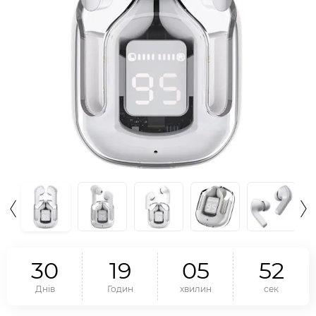
3
0
1
9
0
5
5
1
Днів
Годин
хвилин
сек