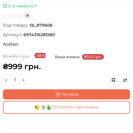
Є в наявності
0
Код товару:
tb_879606
Артикул:
6974316281580
Acefast
₴1499 грн.
-33 %
Ваша знижка
₴500 грн.
₴999 грн.
Купити
Оплатити частинами