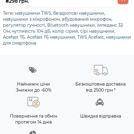
₴298 грн.
Теги:
навушники TWS
,
бездротові навушники
,
навушники з мікрофоном
,
вбудований мікрофон
,
регулятор гучності
,
Bluetooth навушники
,
імпеданс 32
Ом
,
чутливість 104 дБ
,
колір сірий
,
сірі навушники
,
Acefast T6
,
Acefast T6 навушники
,
TWS Acefast
,
навушники
для смартфона
Найнижчі ціни
Безкоштовна доставка
Знижки до -60%
від 2500 грн *
Повернення та обмін
Швидка відправка
протягом 14 днів