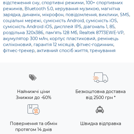
відстеження сну
,
спортивні режими
,
100+ спортивних
режимів
,
Bluetooth 5.0
,
керування музикою
,
магнітна
зарядка
,
динамік
,
мікрофон
,
повідомлення
,
виклики
,
SMS
,
соціальні мережі
,
сумісність Android
,
сумісність iOS
,
сумісність Android iOS
,
дисплей IPS
,
діагональ 1
,
85
,
роздільна 320x386
,
пам'ять 128 Мб
,
Realtek 8773EWE-VP
,
акумулятор 300 мАч
,
корпус пластиковий
,
ремінець
силіконовий
,
гарантія 12 місяців
,
фітнес-годинник
,
фітнес-трекер
,
активний спосіб життя
,
тренування
Найнижчі ціни
Безкоштовна доставка
Знижки до -60%
від 2500 грн *
Повернення та обмін
Швидка відправка
протягом 14 днів