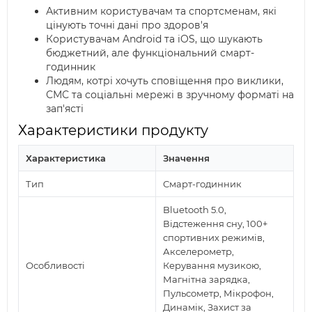
Активним користувачам та спортсменам, які
цінують точні дані про здоров'я
Користувачам Android та iOS, що шукають
бюджетний, але функціональний смарт-
годинник
Людям, котрі хочуть сповіщення про виклики,
СМС та соціальні мережі в зручному форматі на
зап'ясті
Характеристики продукту
Характеристика
Значення
Тип
Смарт-годинник
Bluetooth 5.0,
Відстеження сну, 100+
спортивних режимів,
Акселерометр,
Особливості
Керування музикою,
Магнітна зарядка,
Пульсометр, Мікрофон,
Динамік, Захист за