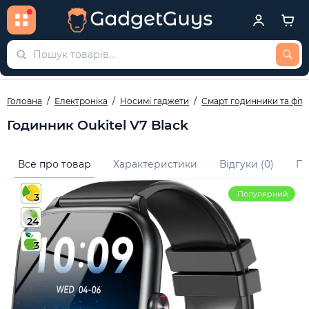
Головна
Електроніка
Носимі гаджети
Смарт годинники та фіт
Годинник Oukitel V7 Black
Все про товар
Характеристики
Відгуки (0)
Пи
Популярний
3
24
3