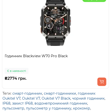
Годинник Blackview W70 Pro Black
Є в наявності
₴2774 грн.
Теги:
смарт-годинник
,
смарт-годинники
,
годинник
Oukitel V7
,
Oukitel V7
,
Oukitel V7 Black
,
чорний годинник
,
IP68
,
захист IP68
,
водонепроникний годинник
,
пульсометр
,
пульсометр у годиннику
,
крокомір
,