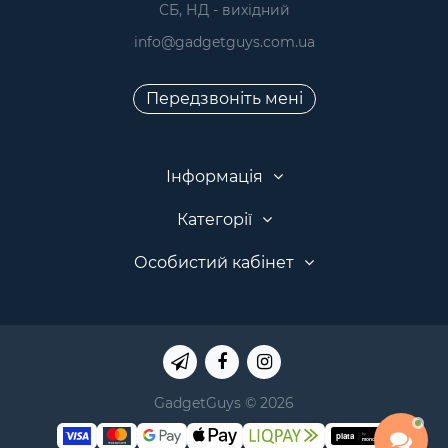
 СБ, НД - вихідний
info@gadgetguys.com.ua
Передзвоніть мені
Інформація
Категорії
Особистий кабінет
GadgetGuys © 2026