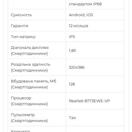
стандартом IP68
Сумісність
Android, iOS
Гарантія
12 місяців
Тип матриці
IPS
Діагональ дисплея
1,85
(Смартгодинники)
Роздільна здатність
320x386
(Смартгодинники)
Вбудована память, Мб
128
(Смартгодинники)
Процесор
Realtek 8773EWE-VP
(Смартгодинники)
Пульсометр
Так
(Смартгодинники)
Крокомір