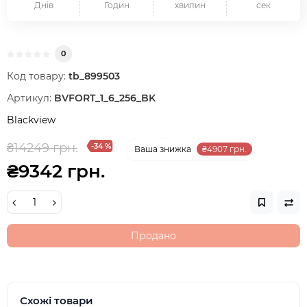
Днів
Годин
хвилин
сек
0
Код товару:
tb_899503
Артикул:
BVFORT_1_6_256_BK
Blackview
₴14249 грн.
-34 %
Ваша знижка
₴4907 грн.
₴9342 грн.
Продано
Схожі товари