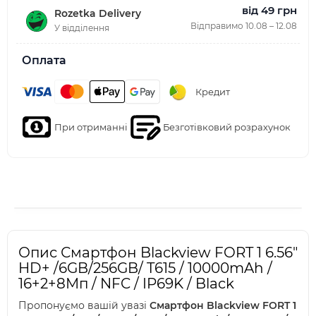
від 49 грн
Rozetka Delivery
Відправимо 10.08 – 12.08
У відділення
Оплата
Кредит
При отриманні
Безготівковий розрахунок
Опис Смартфон Blackview FORT 1 6.56"
HD+ /6GB/256GB/ T615 / 10000mAh /
16+2+8Мп / NFC / IP69K / Black
Пропонуємо вашій увазі
Смартфон Blackview FORT 1