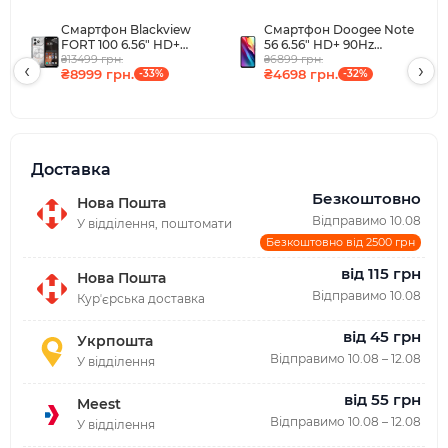
Смартфон Blackview
Смартфон Doogee Note
FORT 100 6.56" HD+
56 6.56" HD+ 90Hz
/8GB/128GB/ G81 /
₴13499 грн.
3/64GB /SC9863A/
₴6899 грн.
‹
›
₴8999 грн.
₴4698 грн.
5000mAh / 16+13Мп /
-33%
6150mAh /8+5Мп/ Black
-32%
NFC / IP69K / White
Доставка
Безкоштовно
Нова Пошта
Відправимо 10.08
У відділення, поштомати
Безкоштовно від 2500 грн
від 115 грн
Нова Пошта
Відправимо 10.08
Курʼєрська доставка
від 45 грн
Укрпошта
Відправимо 10.08 – 12.08
У відділення
від 55 грн
Meest
Відправимо 10.08 – 12.08
У відділення