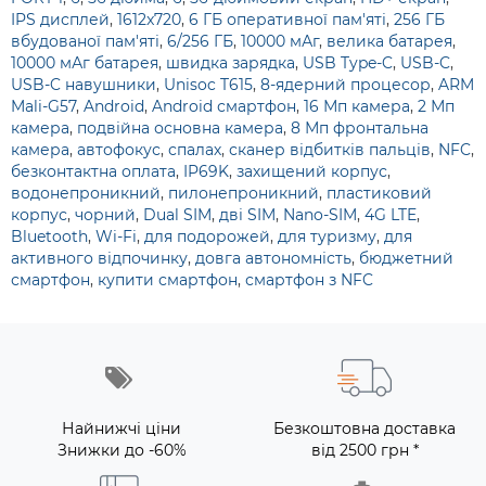
IPS дисплей
,
1612x720
,
6 ГБ оперативної пам'яті
,
256 ГБ
вбудованої пам'яті
,
6/256 ГБ
,
10000 мАг
,
велика батарея
,
10000 мАг батарея
,
швидка зарядка
,
USB Type-C
,
USB-C
,
USB-C навушники
,
Unisoc T615
,
8-ядерний процесор
,
ARM
Mali-G57
,
Android
,
Android смартфон
,
16 Мп камера
,
2 Мп
камера
,
подвійна основна камера
,
8 Мп фронтальна
камера
,
автофокус
,
спалах
,
сканер відбитків пальців
,
NFC
,
безконтактна оплата
,
IP69K
,
захищений корпус
,
водонепроникний
,
пилонепроникний
,
пластиковий
корпус
,
чорний
,
Dual SIM
,
дві SIM
,
Nano-SIM
,
4G LTE
,
Bluetooth
,
Wi-Fi
,
для подорожей
,
для туризму
,
для
активного відпочинку
,
довга автономність
,
бюджетний
смартфон
,
купити смартфон
,
смартфон з NFC
Найнижчі ціни
Безкоштовна доставка
Знижки до -60%
від 2500 грн *