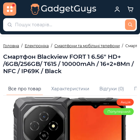
Головна
Електроніка
Смартфони та мобільні телефони
Смартфо
Смартфон Blackview FORT 1 6.56" HD+
/6GB/256GB/ T615 / 10000mAh / 16+2+8Мп /
NFC / IP69K / Black
Все про товар
Характеристики
Відгуки (0)
Пи
Акція
Популярний