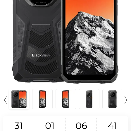
3
1
0
1
0
6
4
1