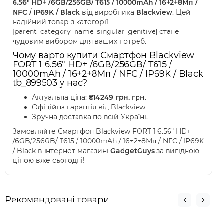
6.56" HD+ /6GB/256GB/ T615 / 10000mAh / 16+2+8Мп /
NFC / IP69K / Black
від виробника
Blackview
. Цей
надійний товар з категорії
[parent_category_name_singular_genitive] стане
чудовим вибором для ваших потреб.
Чому варто купити Смартфон Blackview
FORT 1 6.56" HD+ /6GB/256GB/ T615 /
10000mAh / 16+2+8Мп / NFC / IP69K / Black
tb_899503 у нас?
Актуальна ціна:
₴14249 грн. грн
.
Офіційна гарантія від Blackview.
Зручна доставка по всій Україні.
Замовляйте Смартфон Blackview FORT 1 6.56" HD+
/6GB/256GB/ T615 / 10000mAh / 16+2+8Мп / NFC / IP69K
/ Black в інтернет-магазині
GadgetGuys
за вигідною
ціною вже сьогодні!
Рекомендовані товари