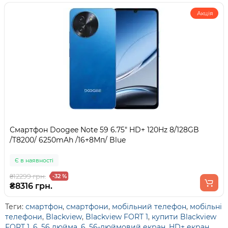
Акція
Смартфон Doogee Note 59 6.75" HD+ 120Hz 8/128GB
/T8200/ 6250mAh /16+8Мп/ Blue
Є в наявності
₴12299 грн.
-32 %
₴8316 грн.
Теги:
смартфон
,
смартфони
,
мобільний телефон
,
мобільні
телефони
,
Blackview
,
Blackview FORT 1
,
купити Blackview
FORT 1
,
6
,
56 дюйма
,
6
,
56-дюймовий екран
,
HD+ екран
,