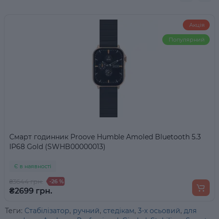
Акція
Популярний
Смарт годинник Proove Humble Amoled Bluetooth 5.3
IP68 Gold (SWHB00000013)
Є в наявності
₴3644 грн.
-26 %
₴2699 грн.
Теги:
Стабілізатор
,
ручний
,
стедікам
,
3-х осьовий
,
для