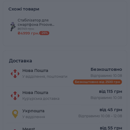
Схожі товари
Стабілізатор для
смартфона Proove
Vector Gimbal Stabilizer з
₴6749 грн.
₴4999 грн.
AI-трекінгом та LED-
-26%
підсвічуванням
Доставка
Безкоштовно
Нова Пошта
Відправимо 10.08
У відділення, поштомати
Безкоштовно від 2500 грн
від 115 грн
Нова Пошта
Відправимо 10.08
Курʼєрська доставка
від 45 грн
Укрпошта
Відправимо 10.08 – 12.08
У відділення
від 55 грн
Meest