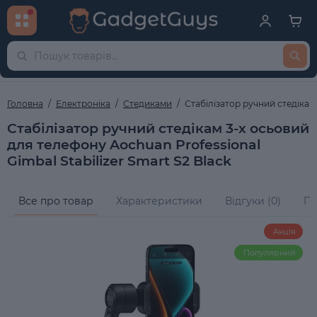
Головна
Електроніка
Стедиками
Стабілізатор ручний стедікам 
Стабілізатор ручний стедікам 3-х осьовий
для телефону Aochuan Professional
Gimbal Stabilizer Smart S2 Black
Все про товар
Характеристики
Відгуки (0)
Пи
Акція
Популярний