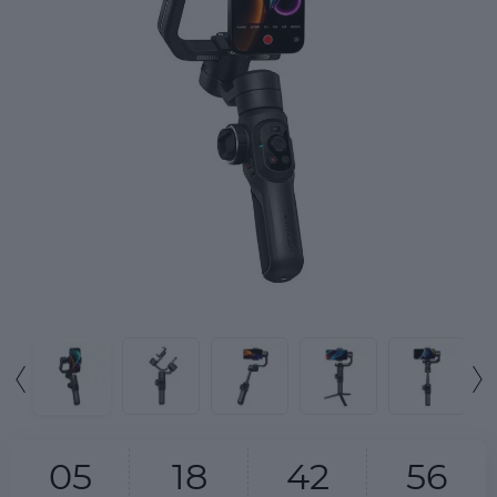
0
5
1
8
4
2
5
6