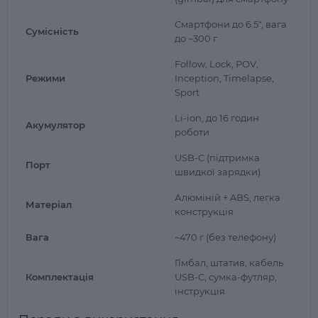
Смартфони до 6.5", вага
Сумісність
до ~300 г
Follow, Lock, POV,
Режими
Inception, Timelapse,
Sport
Li-ion, до 16 годин
Акумулятор
роботи
USB-C (підтримка
Порт
швидкої зарядки)
Алюміній + ABS, легка
Матеріал
конструкція
Вага
~470 г (без телефону)
Гімбал, штатив, кабель
Комплектація
USB-C, сумка-футляр,
інструкція