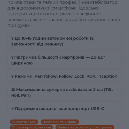
Компактний та легкий професійний стабілізатор
для відеозйомки зі смартфона. Ідеально
підходить для влогів, стрімів і телефонної
кінематографії — плавні кадри без трясіння навіть
при рухах.
? До 10–16 годин автономної роботи (в
залежності від режиму)
?Підтримка більшості смартфонів — до 6.5"
шириною
? Режими: Pan follow, Follow, Lock, POV, Inception
⚖️ Максимальна сумарна стабілізація: 3 осі (Tilt,
Roll, Pan)
⚡️ Підтримка швидкої зарядки; порт USB-C
Гарантія 3 міс.
Доставка по Україні
Оплата при отриманні
Оплата картою чи у розстрочку