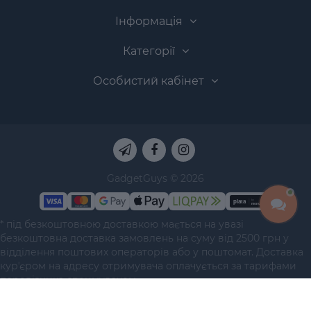
Інформація
Категорії
Особистий кабінет
GadgetGuys © 2026
* під безкоштовною доставкою мається на увазі
безкоштовна доставка замовлень на суму від 2500 грн у
відділення поштових операторів або у поштомат. Доставка
курʼєром на адресу отримувача оплачується за тарифами
перевізника отримувачем.