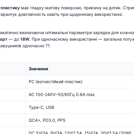
-пластику
має гладку матову поверхню, приємну на дотик. Стрим
 гарантує довговічність навіть при щоденному використанні.
томатично визначаючи оптимальні параметри зарядки для кожно
орт
— до
18W
. При одночасному використанні — загальна поту
авушників одночасно ??.
Значення
PC (вогнестійкий пластик)
AC 100-240V~50/60Гц 0.8A max
Type-C, USB
QC4+, PD3.0, PPS
DC 5V/3A, 9V/3A, 12V/2.5A, 15V/2A, 20V/1.5A (30W)