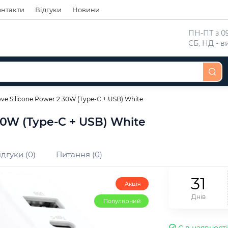
онтакти
Відгуки
Новини
 ПН-ПТ з 09
 СБ, НД - 
e Silicone Power 2 30W (Type-C + USB) White
30W (Type-C + USB) White
ідгуки (0)
Питання (0)
3
1
Акція
Днів
Популярний
Є в наявності