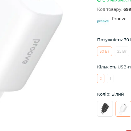
Код товару:
69
Proove
Потужність: 30 
30 Вт
25 Вт
Кількість USB-п
2
1
Колір: Білий