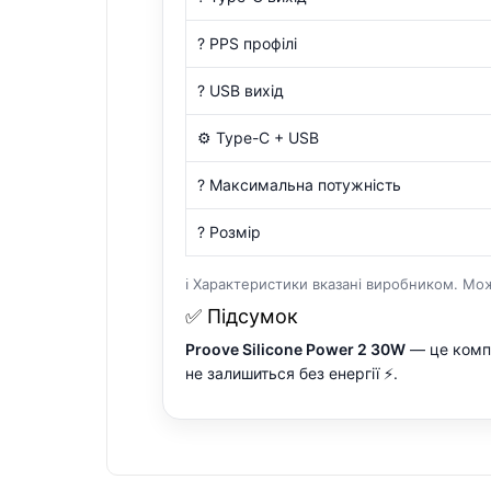
? PPS профілі
? USB вихід
⚙️ Type-C + USB
? Максимальна потужність
? Розмір
ℹ️ Характеристики вказані виробником. Мож
✅ Підсумок
Proove Silicone Power 2 30W
— це компа
не залишиться без енергії ⚡.