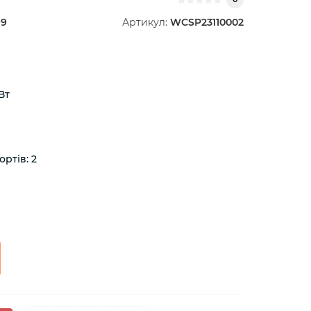
99
Артикул:
WCSP23110002
Вт
ортів: 2