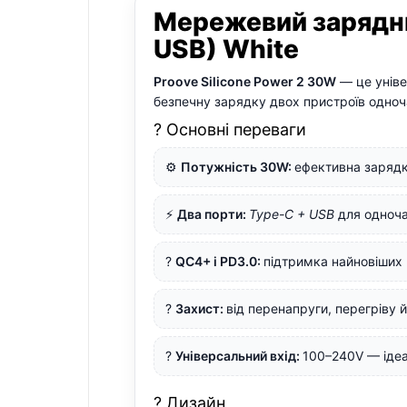
Мережевий зарядний
USB) White
Proove Silicone Power 2 30W
— це уніве
безпечну зарядку двох пристроїв одноч
? Основні переваги
⚙️
Потужність 30W:
ефективна зарядк
⚡
Два порти:
Type-C + USB
для одноча
?
QC4+ і PD3.0:
підтримка найновіших
?
Захист:
від перенапруги, перегріву 
?
Універсальний вхід:
100–240V — іде
? Дизайн