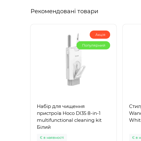
Рекомендовані товари
Акція
Популярний
Набір для чищення
Стил
пристроїв Hoco DI35 8-in-1
Wand
multifunctional cleaning kit
Whit
Білий
Є в наявності
Є в 