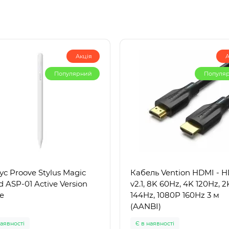
Акція
А
Популярний
Популя
ус Proove Stylus Magic
Кабель Vention HDMI - H
 ASP-01 Active Version
v2.1, 8K 60Hz, 4K 120Hz, 2
e
144Hz, 1080P 160Hz 3 м
(AANBI)
наявності
Є в наявності