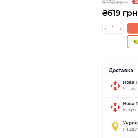
₴836 грн.
-2
₴619 грн
Доставка
Нова 
У відді
Нова 
Курʼєрс
Укрпо
У відді