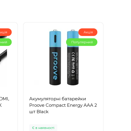
кція
Акція
рний
Популярний
DMI,
Акумуляторні батарейки
K
Proove Compact Energy AAA 2
шт Black
Є в наявності