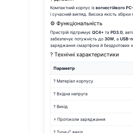
Компактний корпус із
вогнестійкого PC
і сучасний вигляд. Висока якість збірки
⚙️ Функціональність
Пристрій підтримує
QC4+
та
PD3.0
, ав
забезпечує потужність до
30W
, а
USB-п
заряджання смартфона й бездротових н
? Технічні характеристики
Параметр
?️ Матеріал корпусу
? Вхідна напруга
? Вихід
⚡ Протоколи заряджання
? Type-C вихід