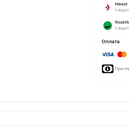
Meest
У відді
Rozetk
У відді
Оплата
При от