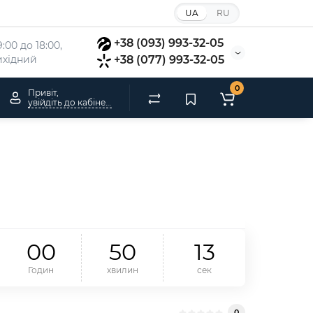
UA
RU
+38 (093) 993-32-05
:00 до 18:00, 
вихідний
+38 (077) 993-32-05
0
Привіт,
увійдіть до кабінету
0
0
5
0
1
2
Годин
хвилин
сек
0