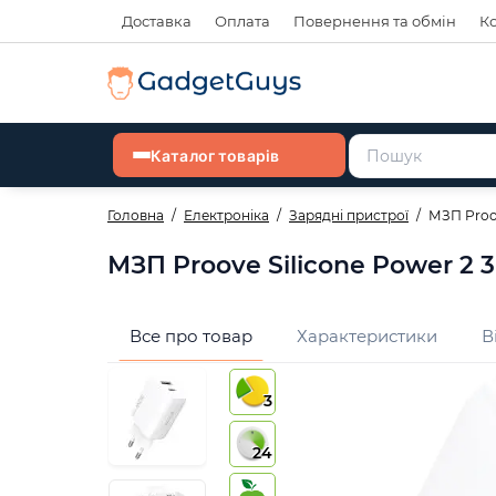
Доставка
Оплата
Повернення та обмін
К
Каталог товарів
Головна
Електроніка
Зарядні пристрої
МЗП Proov
МЗП Proove Silicone Power 2 
Все про товар
Характеристики
В
3
24