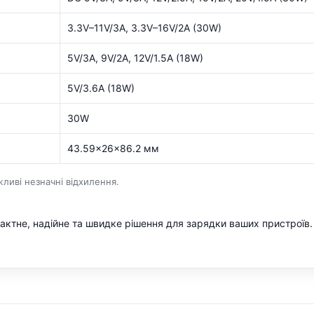
3.3V–11V/3A, 3.3V–16V/2A (30W)
5V/3A, 9V/2A, 12V/1.5A (18W)
5V/3.6A (18W)
30W
43.59×26×86.2 мм
ливі незначні відхилення.
ктне, надійне та швидке рішення для зарядки ваших пристроїв. 