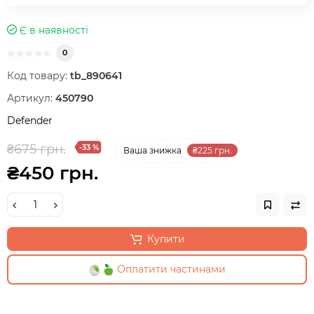
Є в наявності
0
Код товару:
tb_890641
Артикул:
450790
Defender
₴675 грн.
-33 %
Ваша знижка
₴225 грн.
₴450 грн.
Купити
Оплатити частинами