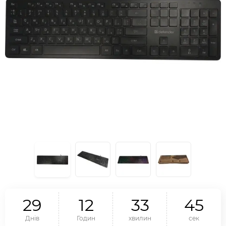
2
9
1
2
3
3
4
4
Днів
Годин
хвилин
сек