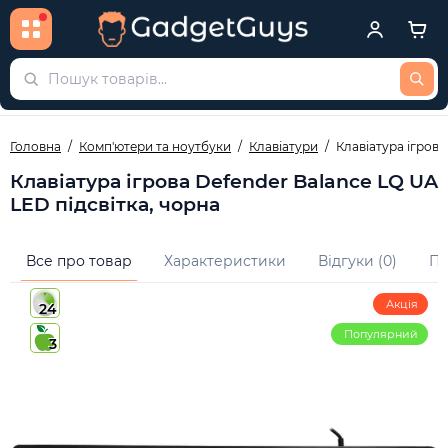
Головна
Комп'ютери та ноутбуки
Клавіатури
Клавіатура ігрова
Клавіатура ігрова Defender Balance LQ UA
LED підсвітка, чорна
Все про товар
Характеристики
Відгуки (0)
Пи
Акція
24
Популярний
3