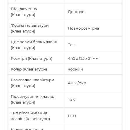
Підключення
Дротове
(Клавіатури)
Формат клавіатури
Повнорозмірна
(Клавіатури)
Цифровий блок клавіш
Так
(Клавіатури)
Розміри (Клавіатури)
445 x 125 x 21 мм
Колір (Клавіатури)
чорний
Розкладка клавіатури
Англ/Укр
(Клавіатури)
Підсвічування клавіш
Так
(Клавіатури)
Тип підсвічування
LED
клавіш (Клавіатури)
Кількість клавіш