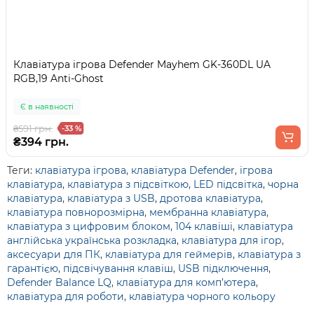
Клавіатура ігрова Defender Mayhem GK-360DL UA
RGB,19 Anti-Ghost
Є в наявності
₴591 грн.
-33 %
₴394 грн.
Теги:
клавіатура ігрова
,
клавіатура Defender
,
ігрова
клавіатура
,
клавіатура з підсвіткою
,
LED підсвітка
,
чорна
клавіатура
,
клавіатура з USB
,
дротова клавіатура
,
клавіатура повнорозмірна
,
мембранна клавіатура
,
клавіатура з цифровим блоком
,
104 клавіші
,
клавіатура
англійська українська розкладка
,
клавіатура для ігор
,
аксесуари для ПК
,
клавіатура для геймерів
,
клавіатура з
гарантією
,
підсвічування клавіш
,
USB підключення
,
Defender Balance LQ
,
клавіатура для комп’ютера
,
клавіатура для роботи
,
клавіатура чорного кольору