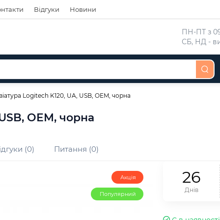
онтакти
Відгуки
Новини
 ПН-ПТ з 09
 СБ, НД - 
віатура Logitech K120, UA, USB, OEM, чорна
 USB, OEM, чорна
ідгуки (0)
Питання (0)
2
6
Акція
Днів
Популярний
Є в наявності