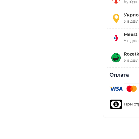
Курʼєрс
Укрпо
У відді
Meest
У відді
Rozetk
У відді
Оплата
При от