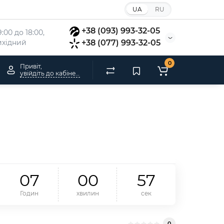
UA
RU
+38 (093) 993-32-05
:00 до 18:00, 
вихідний
+38 (077) 993-32-05
0
Привіт,
увійдіть до кабінету
0
7
0
0
5
6
Годин
хвилин
сек
0