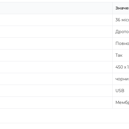
Значе
36 міс
Дрото
Повно
Так
450 х 
чорни
USB
Мемб