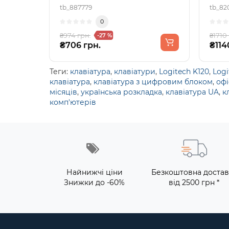
tb_887779
tb_82
0
₴974 грн.
₴1710
-27 %
₴706 грн.
₴114
Теги:
клавіатура
,
клавіатури
,
Logitech K120
,
Logi
клавіатура
,
клавіатура з цифровим блоком
,
офі
місяців
,
українська розкладка
,
клавіатура UA
,
к
комп'ютерів
Найнижчі ціни
Безкоштовна достав
Знижки до -60%
від 2500 грн *