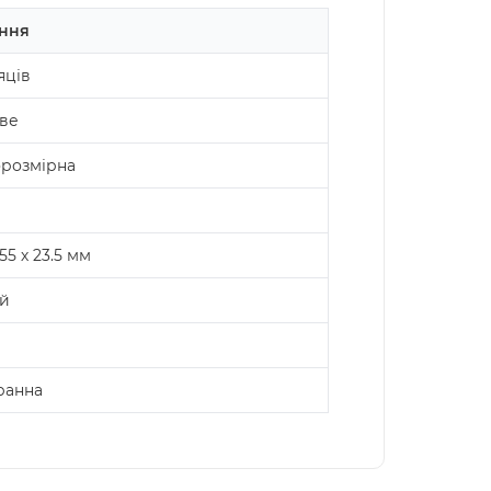
ння
яців
ве
розмірна
155 х 23.5 мм
й
ранна