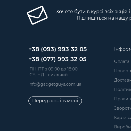
Хочете бути в курсі всіх акцій 
Підпишіться на нашу 
+38 (093) 993 32 05
Інформ
+38 (077) 993 32 05
Оплата
 ПН-ПТ з 09:00 до 18:00, 
Поверне
 СБ, НД - вихідний
Достав
info@gadgetguys.com.ua
Політик
Правил
Передзвоніть мені
Зворотн
Карта с
Виробн