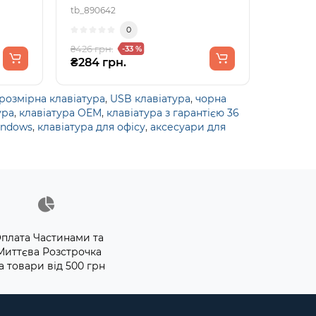
tb_890642
0
₴426 грн.
-33 %
₴284 грн.
розмірна клавіатура
,
USB клавіатура
,
чорна
ура
,
клавіатура OEM
,
клавіатура з гарантією 36
indows
,
клавіатура для офісу
,
аксесуари для
плата Частинами та
Миттєва Розстрочка
а товари від 500 грн