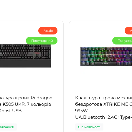
Акція
А
Популярний
Популя
іатура ігрова Redragon
Клавіатура ігрова механ
a K505 UKR, 7 кольорів
бездротова XTRIKE ME 
Ghost USB
995W
UA,Bluetooth+2.4G+Type
C,68кл.2000мАг,RGB
наявності
Є в наявності