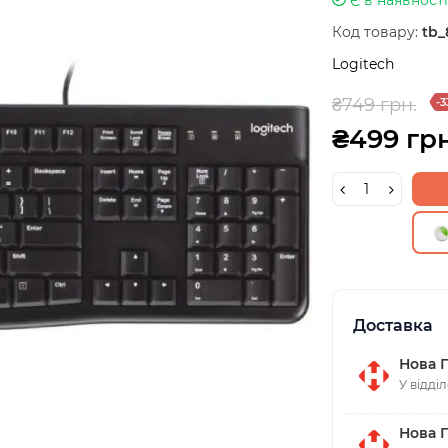
Код товару:
tb_
Logitech
₴749 грн.
-3
₴499 грн
Доставка
Нова 
У відді
Нова 