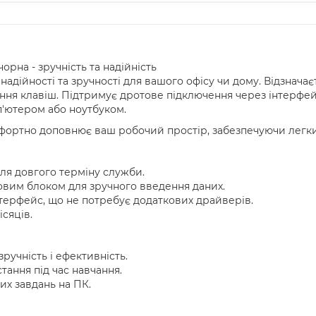
чорна - зручність та надійність
 надійності та зручності для вашого офісу чи дому. Відзнач
ння клавіш. Підтримує дротове підключення через інтерфей
п'ютером або ноутбуком.
ортно доповнює ваш робочий простір, забезпечуючи легкий
для довгого терміну служби.
овим блоком для зручного введення даних.
терфейс, що не потребує додаткових драйверів.
сяців.
ручність і ефективність.
ання під час навчання.
х завдань на ПК.