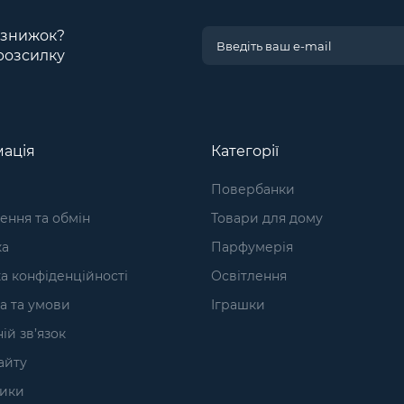
і знижок?
розсилку
ація
Категорії
Повербанки
ння та обмін
Товари для дому
ка
Парфумерія
а конфіденційності
Освітлення
а та умови
Іграшки
ій зв’язок
айту
ики