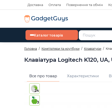
Доставка
Оплата
Повернення та обмін
К
Каталог товарів
Головна
Комп'ютери та ноутбуки
Клавіатури
Кла
Клавіатура Logitech K120, UA,
Все про товар
Характеристики
В
24
3