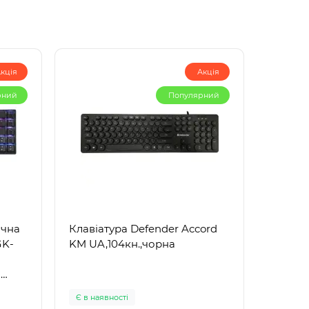
кція
Акція
рний
Популярний
ічна
Клавіатура Defender Accord
GK-
KM UA,104кн.,чорна
-
Є в наявності