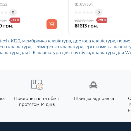
0922
tb_897394
0
0
 грн.
₴2249 грн.
-33 %
-28 %
0 грн.
₴1613 грн.
tech
,
K120
,
мембранна клавіатура
,
дротова клавіатура
,
повно
сна клавіатура
,
геймерська клавіатура
,
ергономічна клавіат
лавіатура для ПК
,
клавіатура для ноутбука
,
клавіатура для W
ка
Повернення та обмін
Швидка відправка
О
протягом 14 днів
н