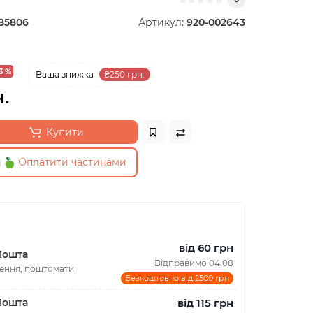
85806
Артикул:
920-002643
3 %
Ваша знижка
₴250 грн.
.
Купити
Оплатити частинами
від 60 грн
Пошта
Відправимо 04.08
лення, поштомати
Безкоштовно від 2500 грн
від 115 грн
Пошта