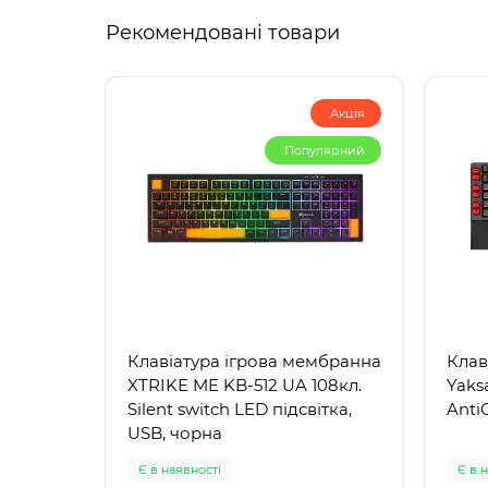
Рекомендовані товари
Акція
Популярний
Клавіатура ігрова мембранна
Клав
XTRIKE ME KB-512 UA 108кл.
Yaks
Silent switch LED підсвітка,
Anti
USB, чорна
Є в наявності
Є в 