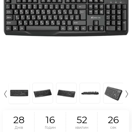
2
8
1
6
5
2
2
5
Днів
Годин
хвилин
сек