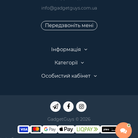
info@gadgetguys.com.ua
Передзвоніть мені
Інформація
Категорії
Особистий кабінет
GadgetGuys © 2026