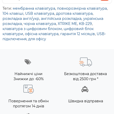
Теги:
мембранна клавіатура
,
повнорозмірна клавіатура
,
104 клавіші
,
USB клавіатура
,
дротова клавіатура
,
розкладка англ/укр
,
англійська розкладка
,
українська
розкладка
,
чорна клавіатура
,
XTRIKE ME
,
KB-229
,
клавіатура з цифровим блоком
,
цифровий блок
клавіатури
,
офісна клавіатура
,
гарантія 12 місяців
,
USB-
підключення
,
для офісу
Найнижчі ціни
Безкоштовна доставка
Знижки до -60%
від 2500 грн *
Повернення та обмін
Швидка відправка
протягом 14 днів