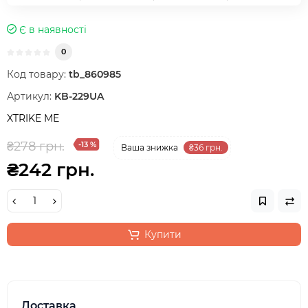
Є в наявності
0
Код товару:
tb_860985
Артикул:
KB-229UA
XTRIKE ME
₴278 грн.
-13 %
Ваша знижка
₴36 грн.
₴242 грн.
Купити
Доставка