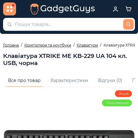
Головна
Комп'ютери та ноутбуки
Клавіатури
Клавіатура XTRIK
Клавіатура XTRIKE ME KB-229 UA 104 кл.
USB, чорна
Все про товар
Характеристики
Відгуки (0)
Пи
Акція
Популярний