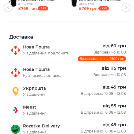
Mouse, 3 кн., 1000 dpi,
₴1154 грн.
Mouse, 3 кн., 1000 dpi,
₴1154 грн.
‹
›
₴769 грн.
₴769 грн.
чорна
-33%
чорно-золотиста
-33%
Доставка
від 60 грн
Нова Пошта
Відправимо 10.08
У відділення, поштомати
Безкоштовно від 2500 грн
від 115 грн
Нова Пошта
Відправимо 10.08
Курʼєрська доставка
від 45 грн
Укрпошта
Відправимо 10.08 – 12.08
У відділення
від 55 грн
Meest
Відправимо 10.08 – 12.08
У відділення
від 49 грн
Rozetka Delivery
Відправимо 10.08 – 12.08
У відділення