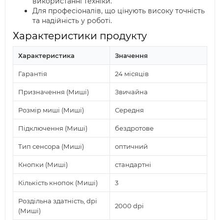
використанні техніки.
Для професіоналів, що цінують високу точність
та надійність у роботі.
Характеристики продукту
Характеристика
Значення
Гарантія
24 місяців
Призначення (Миші)
Звичайна
Розмір миші (Миші)
Середня
Підключення (Миші)
бездротове
Тип сенсора (Миші)
оптичний
Кнопки (Миші)
стандартні
Кількість кнопок (Миші)
3
Роздільна здатність, dpi
2000 dpi
(Миші)