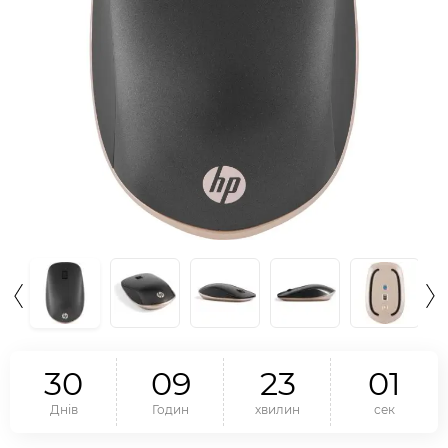
3
0
0
9
2
3
0
1
Днів
Годин
хвилин
сек