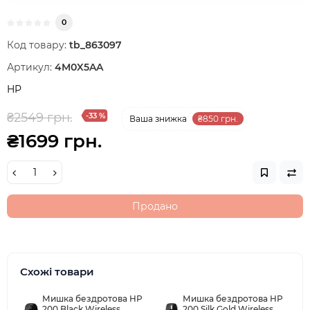
0
Код товару:
tb_863097
Артикул:
4M0X5AA
HP
₴2549 грн.
-33 %
Ваша знижка
₴850 грн.
₴1699 грн.
Продано
Схожі товари
Мишка бездротова HP
Мишка бездротова HP
200 Black Wireless
200 Silk Gold Wireless