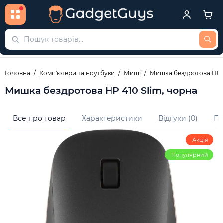
Головна
Комп'ютери та ноутбуки
Миші
Мишка бездротова HP 4
Мишка бездротова HP 410 Slim, чорна
Все про товар
Характеристики
Відгуки (0)
Пи
Акція
Популярний