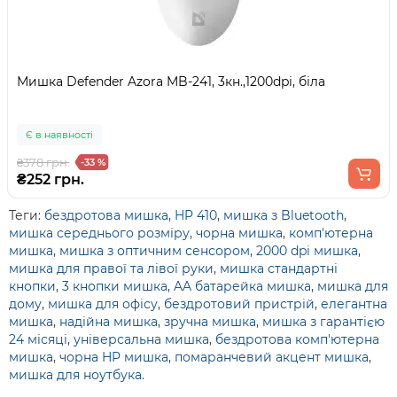
Мишка Defender Azora MB-241, 3кн.,1200dpi, біла
Є в наявності
₴378 грн.
-33 %
₴252 грн.
Теги:
бездротова мишка
,
HP 410
,
мишка з Bluetooth
,
мишка середнього розміру
,
чорна мишка
,
комп'ютерна
мишка
,
мишка з оптичним сенсором
,
2000 dpi мишка
,
мишка для правої та лівої руки
,
мишка стандартні
кнопки
,
3 кнопки мишка
,
AA батарейка мишка
,
мишка для
дому
,
мишка для офісу
,
бездротовий пристрій
,
елегантна
мишка
,
надійна мишка
,
зручна мишка
,
мишка з гарантією
24 місяці
,
універсальна мишка
,
бездротова комп'ютерна
мишка
,
чорна HP мишка
,
помаранчевий акцент мишка
,
мишка для ноутбука.