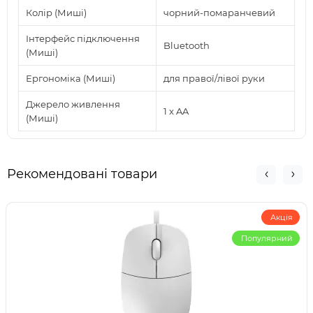
Колір (Миші)
чорний-помаранчевий
Інтерфейс підключення
Bluetooth
(Миші)
Ергономіка (Миші)
для правої/лівої руки
Джерело живлення
1 x AA
(Миші)
Рекомендовані товари
Акція
Популярний