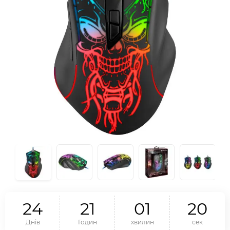
2
4
2
1
0
1
1
9
Днів
Годин
хвилин
сек