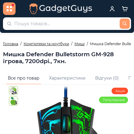
Головна
Комп'ютери та ноутбуки
Миші
Мишка Defender Bullets
Мишка Defender Bulletstorm GM-928
ігрова, 7200dpi., 7кн.
Все про товар
Характеристики
Відгуки (0)
Пи
Акція
24
Популярний
3