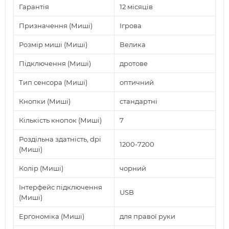
Гарантія
12 місяців
Призначення (Миші)
Ігрова
Розмір миші (Миші)
Велика
Підключення (Миші)
дротове
Тип сенсора (Миші)
оптичний
Кнопки (Миші)
стандартні
Кількість кнопок (Миші)
7
Роздільна здатність, dpi
1200-7200
(Миші)
Колір (Миші)
чорний
Інтерфейс підключення
USB
(Миші)
Ергономіка (Миші)
для правої руки