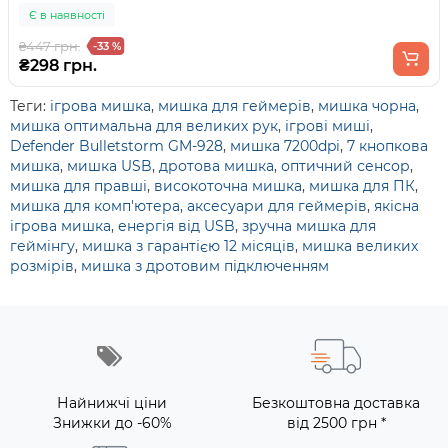
Є в наявності
₴447 грн.
-33 %
₴298 грн.
Теги:
ігрова мишка
,
мишка для геймерів
,
мишка чорна
,
мишка оптимальна для великих рук
,
ігрові миші
,
Defender Bulletstorm GM-928
,
мишка 7200dpi
,
7 кнопкова
мишка
,
мишка USB
,
дротова мишка
,
оптичний сенсор
,
мишка для правші
,
високоточна мишка
,
мишка для ПК
,
мишка для комп'ютера
,
аксесуари для геймерів
,
якісна
ігрова мишка
,
енергія від USB
,
зручна мишка для
геймінгу
,
мишка з гарантією 12 місяців
,
мишка великих
розмірів
,
мишка з дротовим підключенням
Найнижчі ціни
Безкоштовна доставка
Знижки до -60%
від 2500 грн *