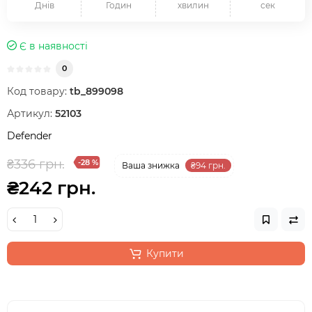
Днів
Годин
хвилин
сек
Є в наявності
0
Код товару:
tb_899098
Артикул:
52103
Defender
₴336 грн.
-28 %
Ваша знижка
₴94 грн.
₴242 грн.
Купити