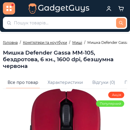
Головна
Комп'ютери та ноутбуки
Миші
Мишка Defender Gassa M
Мишка Defender Gassa MM-105,
бездротова, 6 кн., 1600 dpi, безшумна
червона
Все про товар
Характеристики
Відгуки (0)
Пи
Акція
Популярний