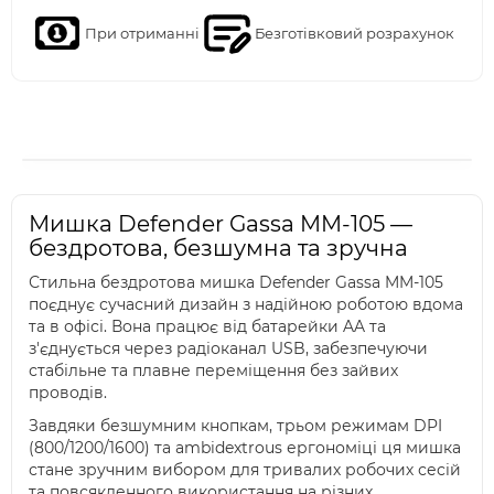
При отриманні
Безготівковий розрахунок
Мишка Defender Gassa MM-105 —
бездротова, безшумна та зручна
Стильна бездротова мишка Defender Gassa MM-105
поєднує сучасний дизайн з надійною роботою вдома
та в офісі. Вона працює від батарейки AA та
з'єднується через радіоканал USB, забезпечуючи
стабільне та плавне переміщення без зайвих
проводів.
Завдяки безшумним кнопкам, трьом режимам DPI
(800/1200/1600) та ambidextrous ергономіці ця мишка
стане зручним вибором для тривалих робочих сесій
та повсякденного використання на різних