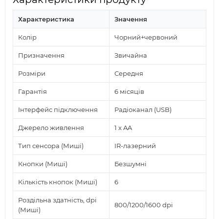
Характеристика
Значення
Колір
Чорний+червоний
Призначення
Звичайна
Розміри
Середня
Гарантія
6 місяців
Інтерфейс підключення
Радіоканал (USB)
Джерело живлення
1 x AA
Тип сенсора (Миші)
IR-лазерний
Кнопки (Миші)
Безшумні
Кількість кнопок (Миші)
6
Роздільна здатність, dpi
800/1200/1600 dpi
(Миші)