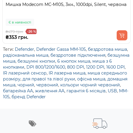
Мишка Modecom MC-M10S, 3кн., 1000dpi, Silent, червона
Є в наявності
₴479 грн.
-26 %
₴353 грн.
Теги:
Defender
,
Defender Gassa MM-105
,
бездротова миша
,
радіоканальна миша
,
бездротове підключення
,
безшумна
миша
,
безшумні кнопки
,
6 кнопок миша
,
миша з 6
кнопками
,
DPI 800/1200/1600
,
800 DPI
,
1200 DPI
,
1600 DPI
,
IR лазерний сенсор
,
IR лазерна миша
,
миша середнього
розміру
,
для правої та лівої руки
,
офісна миша
,
домашня
миша
,
чорний
,
червоний
,
кольори чорний червоний
,
батарейка AA
,
живлення AA
,
гарантія 6 місяців
,
USB
,
MM-
105
,
бренд Defender