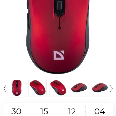
3
0
1
5
1
2
0
3