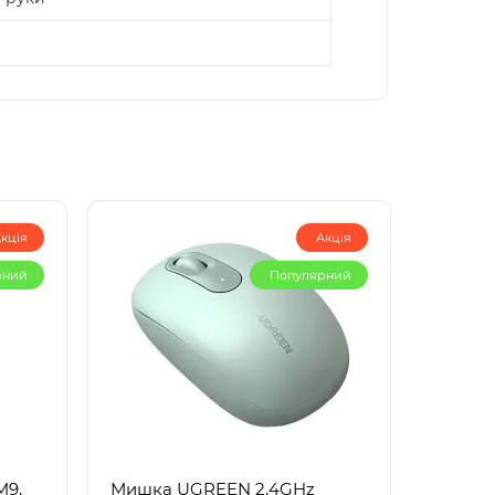
кція
Акція
рний
Популярний
Мишка UGREEN 2.4GHz