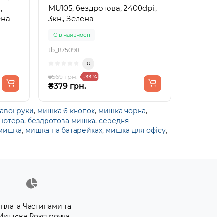
,
MU105, бездротова, 2400dpi.,
ена
3кн., Зелена
Є в наявності
tb_875090
0
₴569 грн.
-33 %
₴379 грн.
авої руки
,
мишка 6 кнопок
,
мишка чорна
,
'ютера
,
бездротова мишка
,
середня
 мишка
,
мишка на батарейках
,
мишка для офісу
,
плата Частинами та
Миттєва Розстрочка