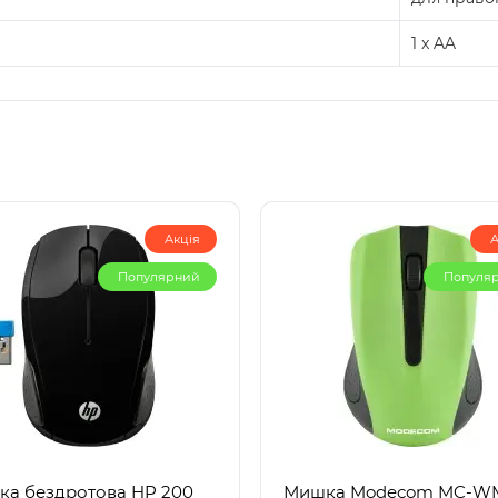
1 x AA
Акція
А
Популярний
Популя
а бездротова HP 200
Мишка Modecom MC-WM9,