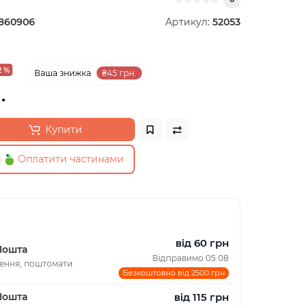
860906
Артикул:
52053
2 %
Ваша знижка
₴45 грн.
.
Купити
Оплатити частинами
від 60 грн
Пошта
Відправимо 05.08
лення, поштомати
Безкоштовно від 2500 грн
від 115 грн
Пошта