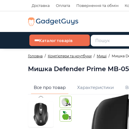
Доставка
Оплата
Повернення та обмін
К
Каталог товарів
Головна
Комп'ютери та ноутбуки
Миші
Мишка Def
Мишка Defender Prime MB-053,
Все про товар
Характеристики
В
24
3