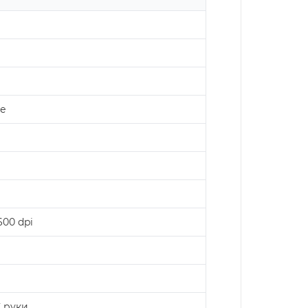
ве
600 dpi
ї руки