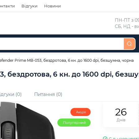
онтакти
Відгуки
Новини
 ПН-ПТ з 09
 СБ, НД - 
ender Prime MB-053, бездротова, 6 кн. до 1600 dpi, безшумна, чорна
 бездротова, 6 кн. до 1600 dpi, безш
ідгуки (0)
Питання (0)
2
6
Акція
Днів
Популярний
Є в наявності