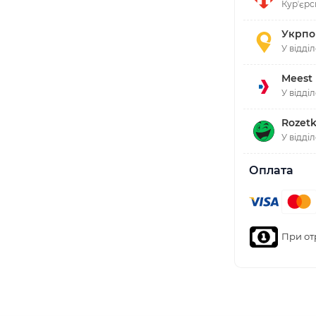
Курʼєрс
Укрпо
У відді
Meest
У відді
Rozetk
У відді
Оплата
При от