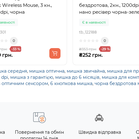
 Wireless Mouse, 3 кн.,
бездротова, 2кн., 1200dpi
 dpi, чорна
нано ресівер чорна-зел
наявності
Є в наявності
301
tb_122188
0
0
грн.
₴353 грн.
-33 %
-29 %
 грн.
₴252 грн.
ка середня
,
мишка оптична
,
мишка звичайна
,
мишка для пр
 dpi
,
мишка з гарантією
,
мишка до 6 місяців
,
мишка для комп
з оптичним сенсором
,
6 кнопкова мишка
,
чорна бездротова
ка
Повернення та обмін
Швидка відправка
О
протягом 14 днів