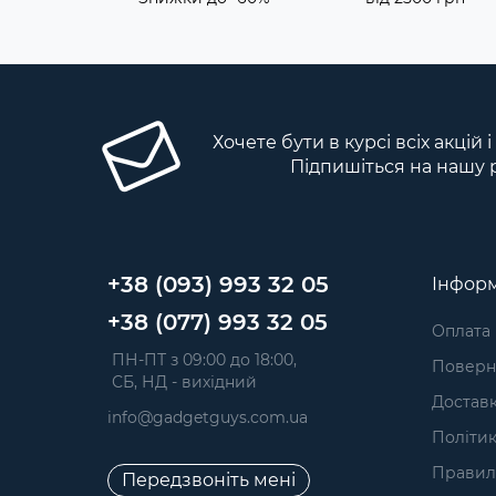
Хочете бути в курсі всіх акцій 
Підпишіться на нашу 
+38 (093) 993 32 05
Інформ
+38 (077) 993 32 05
Оплата
 ПН-ПТ з 09:00 до 18:00, 
Поверне
 СБ, НД - вихідний
Достав
info@gadgetguys.com.ua
Політик
Правил
Передзвоніть мені