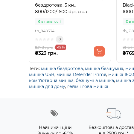
бездротова, 5 кн.,
Black
800/1200/1600 dpi, сіра
1000
Є в наявності
Є в 
tb_848334
tb_218
0
₴378 грн.
₴1154 
-15 %
₴323 грн.
₴769
Теги:
мишка бездротова
,
мишка безшумна
,
миш
мишка USB
,
мишка Defender Prime
,
мишка 1600
комп'ютерна мишка
,
безшумна мишка
,
мишка 
мишка для дому
,
геймінгова мишка
Найнижчі ціни
Безкоштовна достав
Знижки до -60%
від 2500 грн *