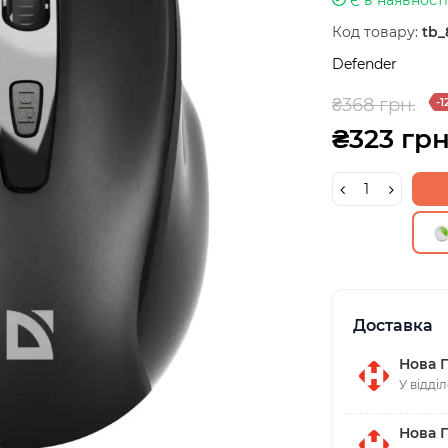
Код товару:
tb_
Defender
₴368 грн.
-1
₴323 грн
Доставка
Нова 
У відді
Нова 