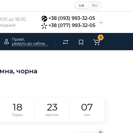
UA
RU
+38 (093) 993-32-05
:00 до 18:00, 
вихідний
+38 (077) 993-32-05
0
Привіт,
увійдіть до кабінету
умна, чорна
1
8
2
3
0
7
Годин
хвилин
сек
0