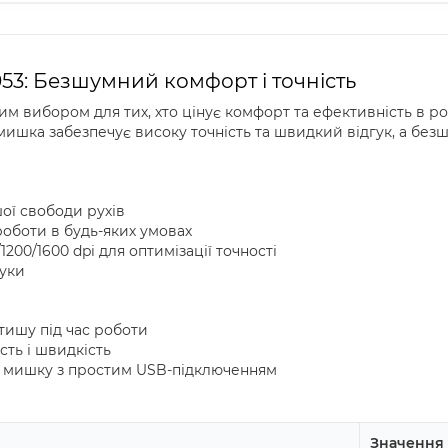
3: Безшумний комфорт і точність
м вибором для тих, хто цінує комфорт та ефективність в р
мишка забезпечує високу точність та швидкий відгук, а без
ої свободи рухів
оботи в будь-яких умовах
/1200/1600 dpi для оптимізації точності
руки
тишу під час роботи
сть і швидкість
ву мишку з простим USB-підключенням
Значення