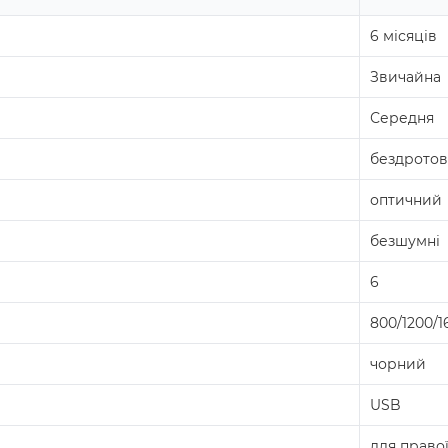
6 місяців
Звичайна
Середня
бездрото
оптичний
безшумні
6
800/1200/1
чорний
USB
для право