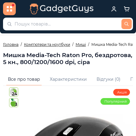
Головна
Комп'ютери та ноутбуки
Миші
Мишка Media-Tech Raton 
Мишка Media-Tech Raton Pro, бездротова,
5 кн., 800/1200/1600 dpi, сіра
Все про товар
Характеристики
Відгуки (0)
Пи
Акція
24
Популярний
3