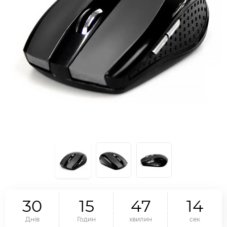
3
0
1
5
4
7
1
3
Днів
Годин
хвилин
сек