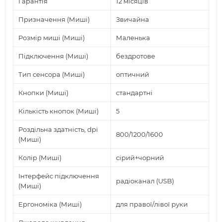
Гарантія
12 місяців
Призначення (Миші)
Звичайна
Розмір миші (Миші)
Маленька
Підключення (Миші)
бездротове
Тип сенсора (Миші)
оптичний
Кнопки (Миші)
стандартні
Кількість кнопок (Миші)
5
Роздільна здатність, dpi
800/1200/1600
(Миші)
Колір (Миші)
сірий+чорний
Інтерфейс підключення
радіоканал (USB)
(Миші)
Ергономіка (Миші)
для правої/лівої руки