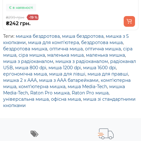
Є в наявності
₴299 грн.
-19 %
₴242 грн.
Теги:
мишка бездротова
,
миша бездротова
,
мишка з 5
кнопками
,
миша для комп'ютера
,
бездротова миша
,
бездротова мишка
,
оптична миша
,
оптична мишка
,
сіра
миша
,
сіра мишка
,
маленька миша
,
маленька мишка
,
миша з радіоканалом
,
мишка з радіоканалом
,
радіоканал
USB
,
миша 800 dpi
,
миша 1200 dpi
,
миша 1600 dpi
,
ергономічна миша
,
миша для лівші
,
миша для правші
,
мишка 2 x AAA
,
миша з AAA батарейками
,
комп'ютерна
миша
,
комп'ютерна мишка
,
миша Media-Tech
,
мишка
Media-Tech
,
Raton Pro мишка
,
Raton Pro миша
,
універсальна миша
,
офісна миша
,
миша зі стандартними
кнопками