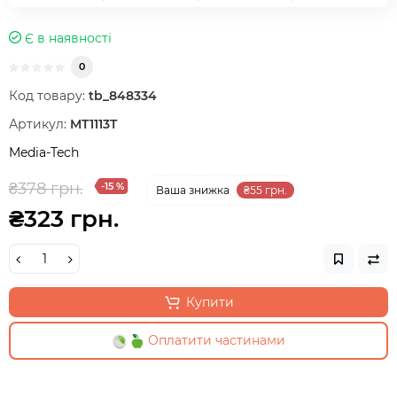
Є в наявності
0
Код товару:
tb_848334
Артикул:
MT1113T
Media-Tech
₴378 грн.
-15 %
Ваша знижка
₴55 грн.
₴323 грн.
Купити
Оплатити частинами