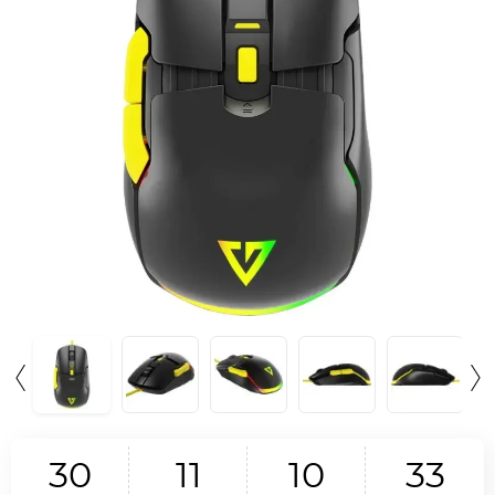
3
0
1
1
1
0
3
2