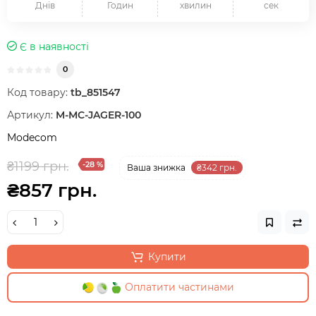
Днів
Годин
хвилин
сек
Є в наявності
0
Код товару:
tb_851547
Артикул:
M-MC-JAGER-100
Modecom
₴1199 грн.
-28 %
Ваша знижка
₴342 грн.
₴857 грн.
Купити
Оплатити частинами