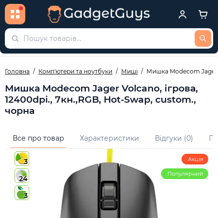
Головна
Комп'ютери та ноутбуки
Миші
Мишка Modecom Jager Vo
Мишка Modecom Jager Volcano, ігрова,
12400dpi., 7кн.,RGB, Hot-Swap, custom.,
чорна
Все про товар
Характеристики
Відгуки (0)
Пи
Акція
3
Популярний
24
3