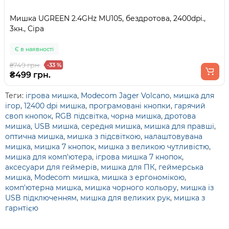
Мишка UGREEN 2.4GHz MU105, бездротова, 2400dpi.,
3кн., Сіра
Є в наявності
₴749 грн.
-33 %
₴499 грн.
Теги:
ігрова мишка
,
Modecom Jager Volcano
,
мишка для
ігор
,
12400 dpi мишка
,
програмовані кнопки
,
гарячий
своп кнопок
,
RGB підсвітка
,
чорна мишка
,
дротова
мишка
,
USB мишка
,
середня мишка
,
мишка для правші
,
оптична мишка
,
мишка з підсвіткою
,
налаштовувана
мишка
,
мишка 7 кнопок
,
мишка з великою чутливістю
,
мишка для комп'ютера
,
ігрова мишка 7 кнопок
,
аксесуари для геймерів
,
мишка для ПК
,
геймерська
мишка
,
Modecom мишка
,
мишка з ергономікою
,
комп'ютерна мишка
,
мишка чорного кольору
,
мишка із
USB підключенням
,
мишка для великих рук
,
мишка з
гарнтією