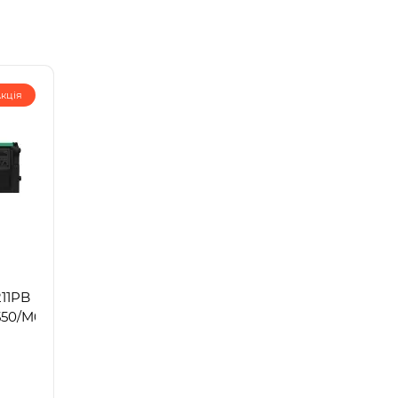
кція
11PB
550/M6600