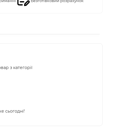
риманні
Безготівковий розрахунок
вар з категорії
е сьогодні!