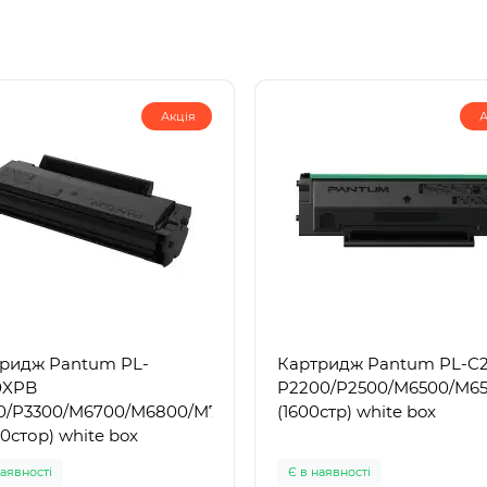
Акція
А
ридж Pantum PL-
Картридж Pantum PL-C2
0XPB
P2200/P2500/M6500/M6
0/P3300/M6700/M6800/M7100/M7200/M7300/M7310
(1600стр) white box
(6 000стор) white box
наявності
Є в наявності