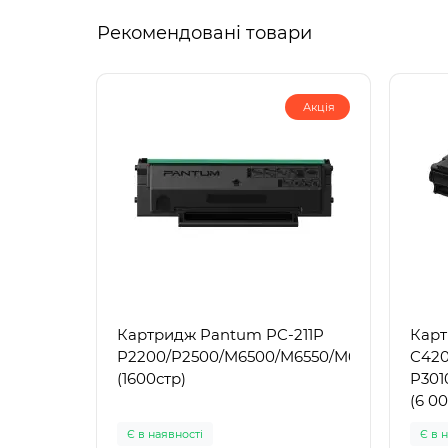
Рекомендовані товари
Акція
Картридж Pantum PC-211P
Карт
P2200/P2500/M6500/M6550/M6600
C42
(1600стр)
P301
Є в наявності
Є в 