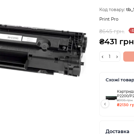
Код товару:
tb_
Print Pro
₴645 грн.
-3
₴431 грн
Схожі това
Картрид
P2200/P
(1600стр)
₴3195 грн.
‹
₴2130 гр
Доставка