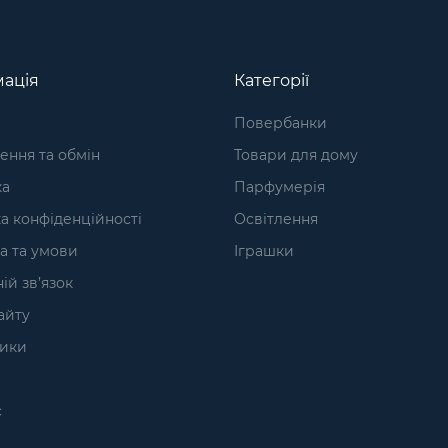
ація
Категорії
Повербанки
ння та обмін
Товари для дому
ка
Парфумерія
а конфіденційності
Освітлення
а та умови
Іграшки
ій зв’язок
айту
ики
с