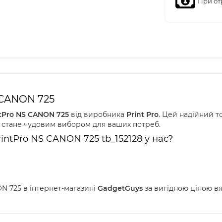
При от
 CANON 725
tPro NS CANON 725
від виробника
Print Pro
. Цей надійний то
e] стане чудовим вибором для ваших потреб.
ntPro NS CANON 725 tb_152128 у нас?
N 725 в інтернет-магазині
GadgetGuys
за вигідною ціною вж