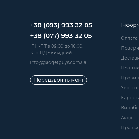
+38 (093) 993 32 05
Інформ
+38 (077) 993 32 05
Оплата
 ПН-ПТ з 09:00 до 18:00, 
Поверне
 СБ, НД - вихідний
Достав
info@gadgetguys.com.ua
Політик
Правил
Передзвоніть мені
Зворотн
Карта с
Виробн
Акції
Про на