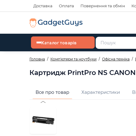
Доставка
Оплата
Повернення та обмін
К
Каталог товарів
Головна
Комп'ютери та ноутбуки
Офісна техніка
Картридж PrintPro NS CANON
Все про товар
Характеристики
В