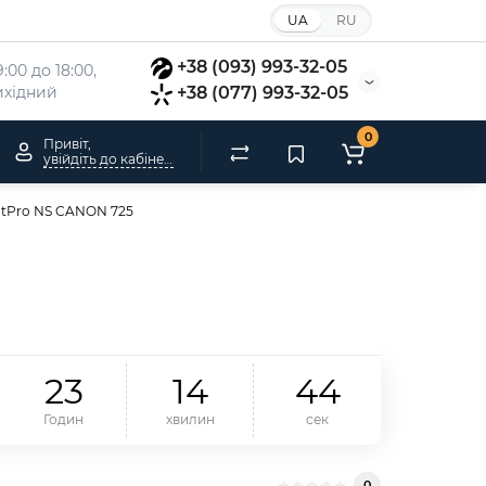
UA
RU
+38 (093) 993-32-05
:00 до 18:00, 
вихідний
+38 (077) 993-32-05
0
Привіт,
увійдіть до кабінету
ntPro NS CANON 725
2
3
1
4
4
3
Годин
хвилин
сек
0