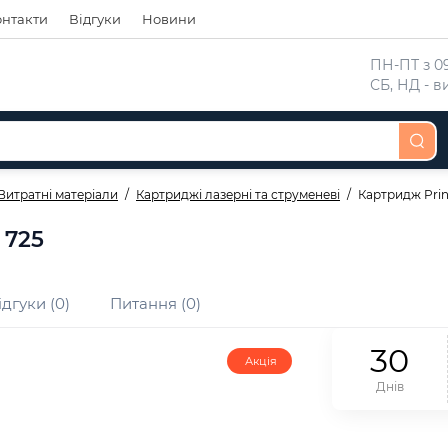
онтакти
Відгуки
Новини
 ПН-ПТ з 09
 СБ, НД - 
Витратні матеріали
Картриджі лазерні та струменеві
Картридж Pri
 725
ідгуки (0)
Питання (0)
3
0
Акція
Днів