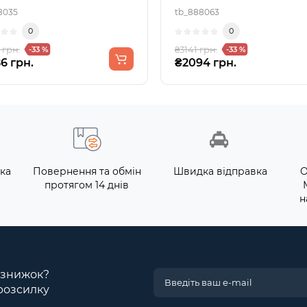
8035
tb_888063
0
0
 грн.
₴3141 грн.
-33 %
-33 %
6 грн.
₴2094 грн.
ка
Повернення та обмін
Швидка відправка
О
протягом 14 днів
н
і знижок?
розсилку