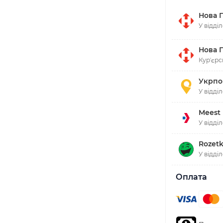
Нова 
У відді
Нова 
Курʼєрс
Укрпо
У відді
Meest
У відді
Rozetk
У відді
Оплата