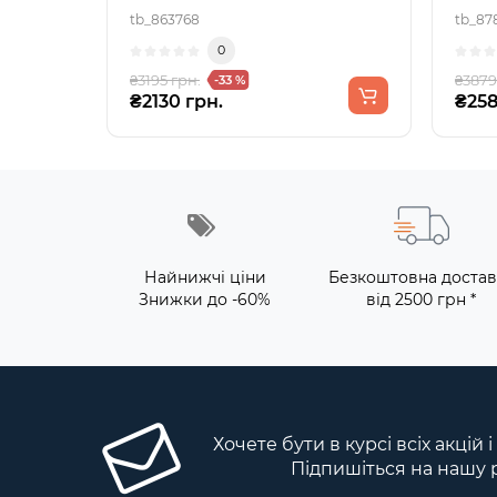
tb_863768
tb_87
0
₴3195 грн.
₴3879
-33 %
₴2130 грн.
₴258
Найнижчі ціни
Безкоштовна достав
Знижки до -60%
від 2500 грн *
Хочете бути в курсі всіх акцій 
Підпишіться на нашу 