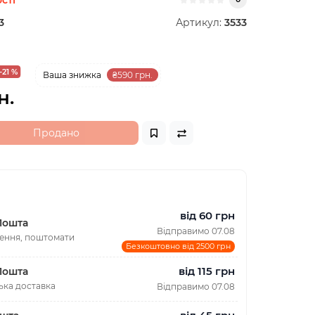
3
Артикул:
3533
-21 %
Ваша знижка
₴590 грн.
н.
Продано
від 60 грн
Пошта
Відправимо 07.08
лення, поштомати
Безкоштовно від 2500 грн
від 115 грн
Пошта
ька доставка
Відправимо 07.08