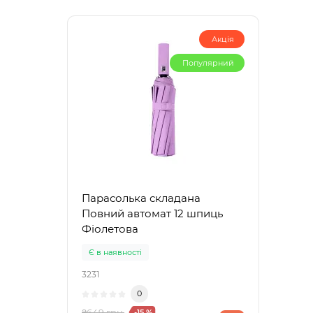
Акція
Популярний
Парасолька складана
Повний автомат 12 шпиць
Фіолетова
Є в наявності
3231
0
₴649 грн.
-15 %