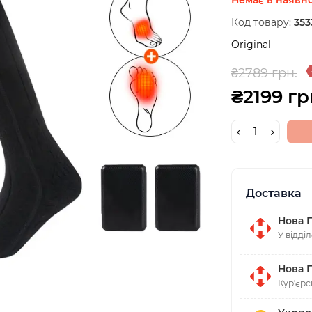
Код товару:
353
Original
₴2789 грн.
₴2199 гр
Доставка
Нова 
У відді
Нова 
Курʼєрс