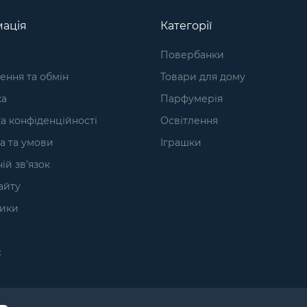
ація
Категорії
Повербанки
ння та обмін
Товари для дому
ка
Парфумерія
а конфіденційності
Освітлення
а та умови
Іграшки
ій зв’язок
айту
ики
с