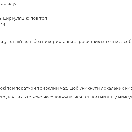
еріалу:
ть циркуляцію повітря
оги
ня
у теплій воді без використання агресивних миючих засобі
окі температури тривалий час, щоб уникнути локальних низ
ір для тих, хто хоче насолоджуватися теплом навіть у найсу