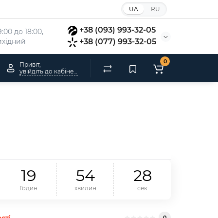
UA
RU
+38 (093) 993-32-05
:00 до 18:00, 
вихідний
+38 (077) 993-32-05
0
Привіт,
увійдіть до кабінету
1
9
5
4
2
7
Годин
хвилин
сек
сті
0