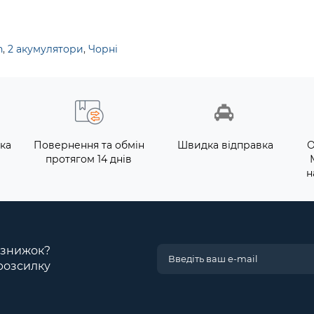
h
,
2 акумулятори
,
Чорні
ка
Повернення та обмін
Швидка відправка
О
протягом 14 днів
н
і знижок?
розсилку