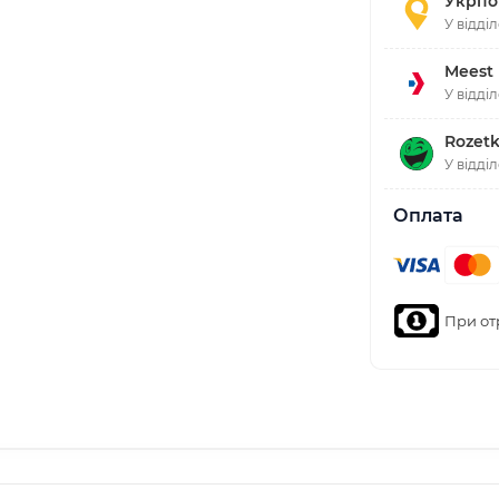
Укрпо
У відді
Meest
У відді
Rozetk
У відді
Оплата
При от