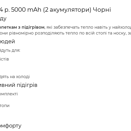
4 р. 5000 mAh (2 акумулятори) Чорні
оду
петкам з підігрівом
, які забезпечать тепло навіть у найхол
 вони рівномірно розподіляють тепло по всій стопі та носку
людей
йдуть для:
істів
дять на холоді
вний підігрів
омплекті
стопи
комфорту