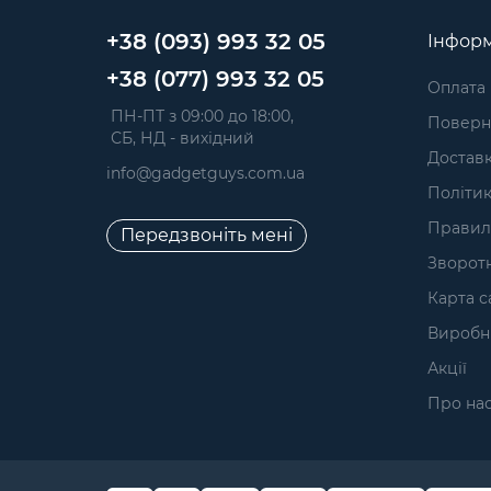
+38 (093) 993 32 05
Інформ
+38 (077) 993 32 05
Оплата
 ПН-ПТ з 09:00 до 18:00, 
Поверне
 СБ, НД - вихідний
Достав
info@gadgetguys.com.ua
Політик
Правил
Передзвоніть мені
Зворотн
Карта с
Виробн
Акції
Про на