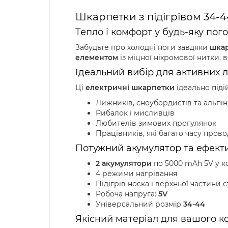
Шкарпетки з підігрівом 34-4
Тепло і комфорт у будь-яку пог
Забудьте про холодні ноги завдяки
шкар
елементом
із міцної ніхромової нитки,
Ідеальний вибір для активних 
Ці
електричні шкарпетки
ідеально піді
Лижників, сноубордистів та альпін
Рибалок і мисливців
Любителів зимових прогулянок
Працівників, які багато часу прово
Потужний акумулятор та ефекти
2 акумулятори
по 5000 mAh 5V у к
4 режими нагрівання
Підігрів носка і верхньої частини 
Робоча напруга:
5V
Універсальний розмір
34-44
Якісний матеріал для вашого 