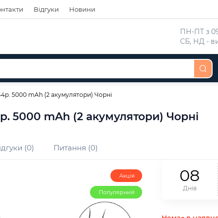
онтакти
Відгуки
Новини
 ПН-ПТ з 09
 СБ, НД - 
44р. 5000 mAh (2 акумулятори) Чорні
р. 5000 mAh (2 акумулятори) Чорні
ідгуки (0)
Питання (0)
0
8
Акція
Днів
Популярний
Немає в наявно