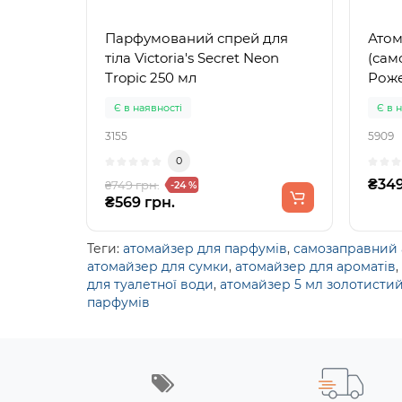
Парфумований спрей для
Атом
тіла Victoria's Secret Neon
(сам
Tropic 250 мл
Рож
Є в наявності
Є в 
3155
5909
0
₴349
₴749 грн.
-24 %
₴569 грн.
Теги:
атомайзер для парфумів
,
самозаправний
атомайзер для сумки
,
атомайзер для ароматів
,
для туалетної води
,
атомайзер 5 мл золотисти
парфумів