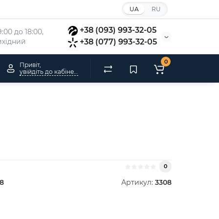
UA
RU
+38 (093) 993-32-05
:00 до 18:00, 
вихідний
+38 (077) 993-32-05
0
Привіт,
увійдіть до кабінету
0
8
Артикул:
3308