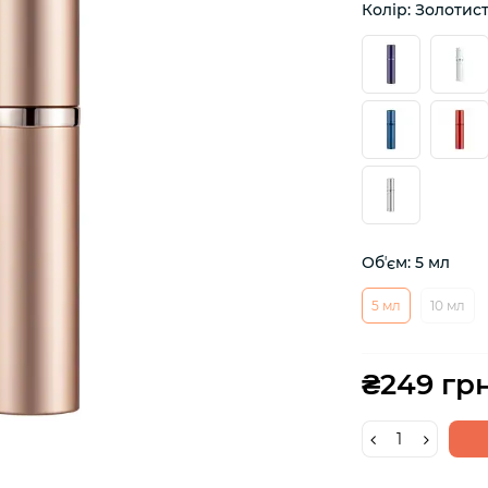
Колір: Золотис
Обʼєм: 5 мл
5 мл
10 мл
₴249 грн