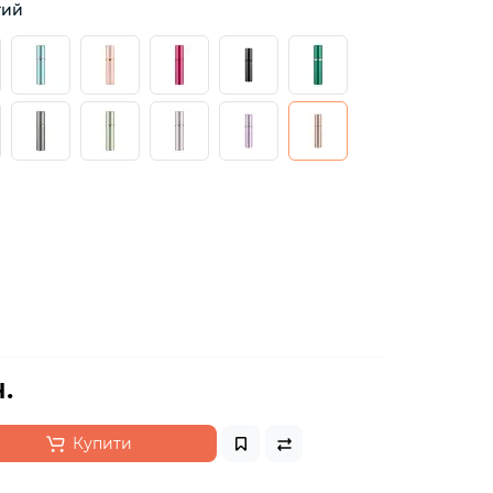
тий
.
Купити