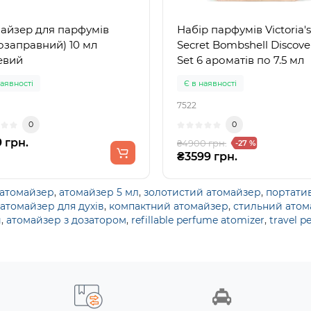
айзер для парфумів
Набір парфумів Victoria's
озаправний) 10 мл
Secret Bombshell Discove
евий
Set 6 ароматів по 7.5 мл
наявності
Є в наявності
7522
0
0
 грн.
₴4900 грн.
-27 %
₴3599 грн.
 атомайзер
,
атомайзер 5 мл
,
золотистий атомайзер
,
портати
атомайзер для духів
,
компактний атомайзер
,
стильний атом
й
,
атомайзер з дозатором
,
refillable perfume atomizer
,
travel p