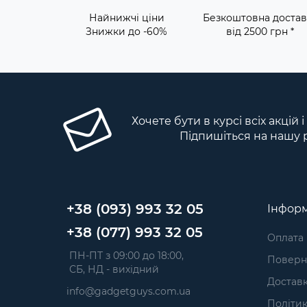
Найнижчі ціни
Безкоштовна достав
Знижки до -60%
від 2500 грн *
Хочете бути в курсі всіх акцій 
Підпишіться на нашу 
+38 (093) 993 32 05
Інформ
+38 (077) 993 32 05
Оплата
 ПН-ПТ з 09:00 до 18:00, 
Поверне
 СБ, НД - вихідний
Достав
info@gadgetguys.com.ua
Політик