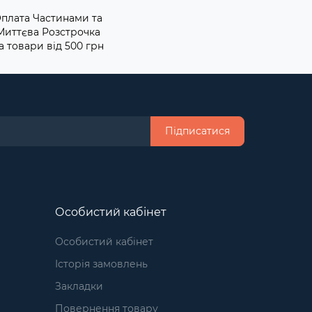
плата Частинами та
Миттєва Розстрочка
а товари від 500 грн
Підписатися
Особистий кабінет
Особистий кабінет
Історія замовлень
Закладки
Повернення товару