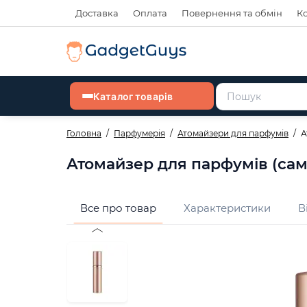
Доставка
Оплата
Повернення та обмін
К
Каталог товарів
Головна
Парфумерія
Атомайзери для парфумів
А
Атомайзер для парфумів (сам
Все про товар
Характеристики
В