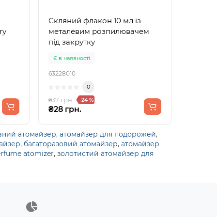
Скляний флакон 10 мл із
ry
металевим розпилювачем
під закрутку
Є в наявності
63228010
0
₴37 грн.
-24 %
₴28 грн.
вний атомайзер
,
атомайзер для подорожей
,
айзер
,
багаторазовий атомайзер
,
атомайзер
erfume atomizer
,
золотистий атомайзер для