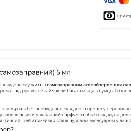
При от
(самозаправний) 5 мл
повсякденному житті з
самозаправним атомайзером для па
омат під рукою, не займаючи багато місця в сумці або кише
равляється без необхідності складного процесу переливання
дозволяє носити улюблений парфум з собою всюди, не додаю
актичний, цей атомайзер стане чудовим аксесуаром у вашій
йзер?