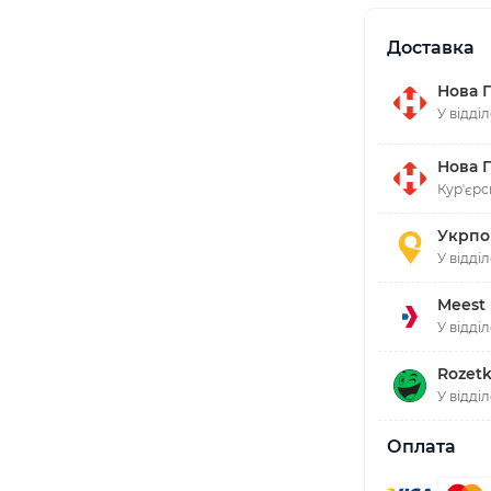
Доставка
Нова 
У відді
Нова 
Курʼєрс
Укрпо
У відді
Meest
У відді
Rozetk
У відді
Оплата