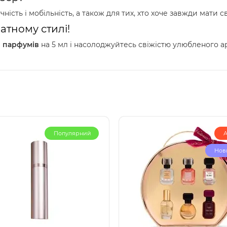
учність і мобільність, а також для тих, хто хоче завжди мати
тному стилі!
 парфумів
на 5 мл і насолоджуйтесь свіжістю улюбленого ар
Популярний
А
Нов