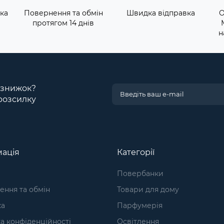
ка
Повернення та обмін
Швидка відправка
О
протягом 14 днів
н
і знижок?
розсилку
ація
Категорії
Повербанки
ння та обмін
Товари для дому
ка
Парфумерія
а конфіденційності
Освітлення