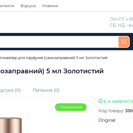
онтакти
Відгуки
Новини
 ПН-ПТ з 09
 СБ, НД - 
томайзер для парфумів (самозаправний) 5 мл Золотистий
озаправний) 5 мл Золотистий
ідгуки (0)
Питання (0)
Є в наявності
Популярний
Код товару:
330
Original