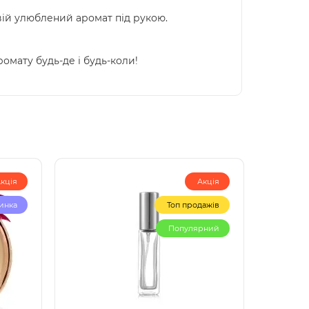
 свій улюблений аромат під рукою.
омату будь-де і будь-коли!
кція
Акція
инка
Топ продажів
Популярний