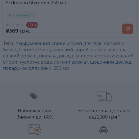
Seduction Shimmer 250 мл
Є в наявності
₴701 грн.
-19 %
₴569 грн.
Теги:
парфумований спрей
,
спрей для тіла
,
Victoria's
Secret
,
Chrome Peony
,
жіночий спрей
,
аромат для тіла
,
свіжий аромат
,
півонія
,
догляд за тілом
,
ароматизований
спрей
,
туалетна вода
,
легкий аромат
,
щоденний догляд
,
подарунок для жінки
,
250 мл
Найнижчі ціни
Безкоштовна доставка
Знижки до -60%
від 2500 грн *