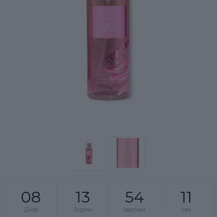
0
8
1
3
5
4
1
1
Днів
Годин
хвилин
сек