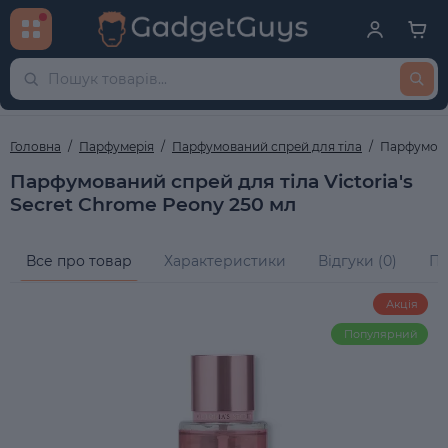
Головна
Парфумерія
Парфумований спрей для тіла
Парфумован
Парфумований спрей для тіла Victoria's
Secret Chrome Peony 250 мл
Все про товар
Характеристики
Відгуки (0)
Пи
Акція
Популярний