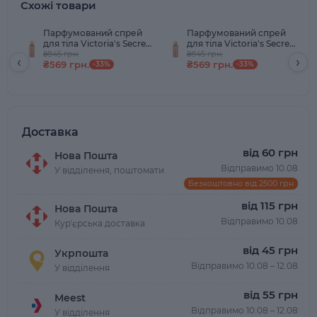
Схожі товари
Парфумований спрей
Парфумований спрей
для тіла Victoria's Secret
для тіла Victoria's Secret
Amber Romance 250 мл
₴845 грн.
Bare Vanilla 250 мл
₴845 грн.
‹
›
₴569 грн.
₴569 грн.
-33%
-33%
Доставка
від 60 грн
Нова Пошта
Відправимо 10.08
У відділення, поштомати
Безкоштовно від 2500 грн
від 115 грн
Нова Пошта
Відправимо 10.08
Курʼєрська доставка
від 45 грн
Укрпошта
Відправимо 10.08 – 12.08
У відділення
від 55 грн
Meest
Відправимо 10.08 – 12.08
У відділення