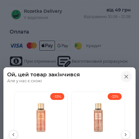
від 49 грн
Rozetka Delivery
Відправимо 10.08 – 12.08
У відділення
Оплата
Кредит
При отриманні
Безготівковий розрахунок
Ой, цей товар закінчився
Але у нас є схожі
-33%
-33%
Парфумований спрей для тіла входить до колекції
засобів для догляду за тілом "Естетична краса",
створеної для підтримання шкіри м'якою та
здоровою. Ідеальне поєднання аромату та користі.
Розкішні та дієві формули засобів для догляду за