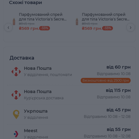
Схожі товари
Парфумований спрей
Парфумований спрей
для тіла Victoria's Secret
для тіла Victoria's Secret
Amber Romance 250 мл
₴845 грн.
Bare Vanilla 250 мл
₴845 грн.
‹
›
₴569 грн.
₴569 грн.
-33%
-33%
Доставка
від 60 грн
Нова Пошта
Відправимо 10.08
У відділення, поштомати
Безкоштовно від 2500 грн
від 115 грн
Нова Пошта
Відправимо 10.08
Курʼєрська доставка
від 45 грн
Укрпошта
Відправимо 10.08 – 12.08
У відділення
від 55 грн
Meest
Відправимо 10.08 – 12.08
У відділення