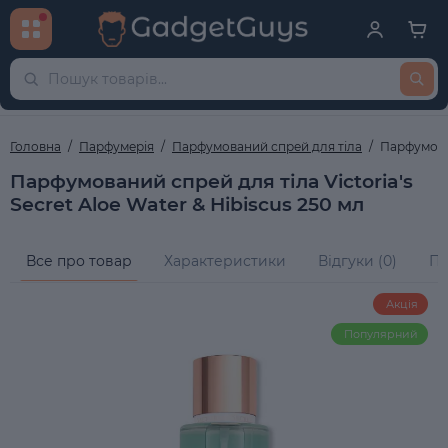
Головна
Парфумерія
Парфумований спрей для тіла
Парфумован
Парфумований спрей для тіла Victoria's
Secret Aloe Water & Hibiscus 250 мл
Все про товар
Характеристики
Відгуки (0)
Пи
Акція
Популярний