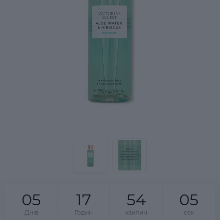
0
5
1
7
5
4
0
5
Днів
Годин
хвилин
сек