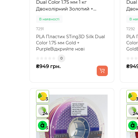
Dual Color 1.75 мм 1 кг
Dual 
Двоколірний Золотий +
Двок
Фіолетовий
Золо
В наявності
В на
7291
7292
PLA Пластик STing3D Silk Dual
PLA 
Color 1.75 мм Gold +
Color
PurpleВідкрийте нові
Gold
можливості 3D друку з унікал..
можл
0
уніка
₴949 грн.
₴949
3
24
2
3