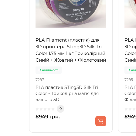
PLA Filament (пластик) для
PLA 
3D принтера STing3D Silk Tri
3D п
Color 1.75 мм 1 кг Триколірний
Color
Синій + Жовтий + Фіолетовий
Сині
В наявності
В на
7297
7295
PLA пластик STing3D Silk Tri
PLA П
Color - Триколірна магія для
Colo
вашого 3D
Філа
принтераПеретворіть свої 3D
трик
0
моде..
₴949 грн.
₴949