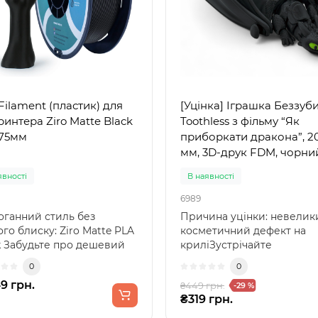
Filament (пластик) для
[Уцінка] Іграшка Беззуб
ринтера Ziro Matte Black
Toothless з фільму “Як
1.75мм
приборкати дракона”, 2
мм, 3D-друк FDM, чорни
явності
В наявності
6989
оганний стиль без
Причина уцінки: невелик
го блиску: Ziro Matte PLA
косметичний дефект на
k Забудьте про дешевий
криліЗустрічайте
легендарного дракона —
0
0
Беззубика (T..
9 грн.
₴449 грн.
-29 %
₴319 грн.