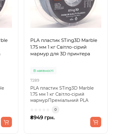
ble
PLA пластик STing3D Marble
1.75 мм 1 кг Світло-сірий
а
мармур для 3D принтера
В наявності
7289
le
PLA пластик STing3D Marble
1.75 мм 1 кг Світло-сірий
мармурПреміальний PLA
л..
філамент з ефектом світло..
0
₴949 грн.