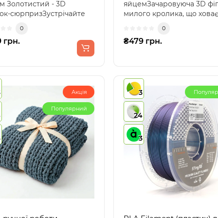
м Золотистий - 3D
яйцемЗачаровуюча 3D фі
ок-сюрпризЗустрічайте
милого кролика, що ховає
альний брелок-сюрприз..
у стильному яйці в горо..
0
0
 грн.
₴479 грн.
3
3
Акція
Популя
Популярний
4
24
3
3