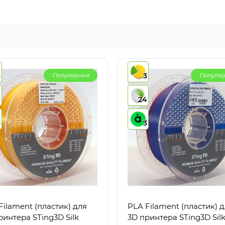
3
3
Популярний
Популя
4
24
3
3
Filament (пластик) для
PLA Filament (пластик) 
ринтера STing3D Silk
3D принтера STing3D Sil