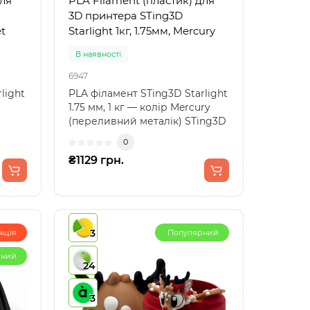
для
PLA Filament (пластик) для
3D принтера STing3D
et
Starlight 1кг, 1.75мм, Mercury
В наявності
6947
light
PLA філамент STing3D Starlight
t
1.75 мм, 1 кг — колір Mercury
(переливний металік) STing3D
Starlight..
0
₴1129 грн.
3
кція
Популярний
рний
24
3