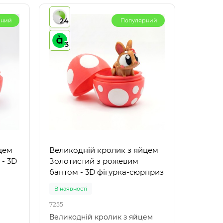
24
рний
Популярний
3
цем
Великодній кролик з яйцем
 - 3D
Золотистий з рожевим
бантом - 3D фігурка-сюрприз
В наявності
7255
Великодній кролик з яйцем