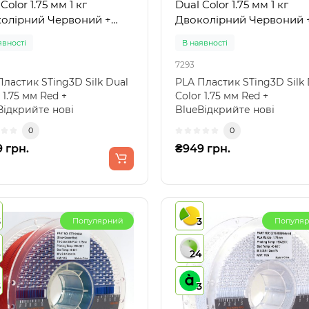
Color 1.75 мм 1 кг
Dual Color 1.75 мм 1 кг
олірний Червоний +
Двоколірний Червоний 
тий
Синій
явності
В наявності
7293
Пластик STing3D Silk Dual
PLA Пластик STing3D Silk 
 1.75 мм Red +
Color 1.75 мм Red +
Відкрийте нові
BlueВідкрийте нові
ивості 3D друку з
можливості 3D друку з
0
0
льни..
унікальни..
 грн.
₴949 грн.
3
3
Популярний
Популя
4
24
3
3