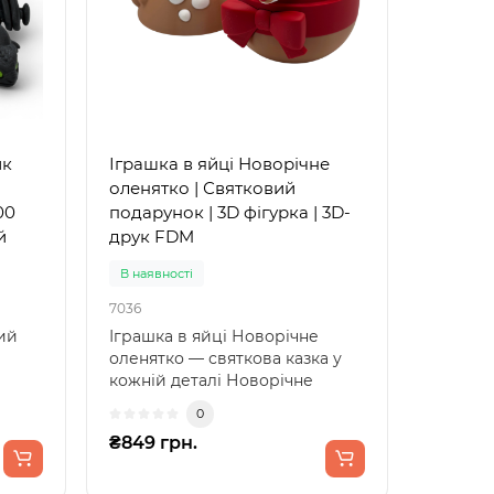
ик
Іграшка в яйці Новорічне
оленятко | Святковий
00
подарунок | 3D фігурка | 3D-
й
друк FDM
В наявності
7036
ий
Іграшка в яйці Новорічне
оленятко — святкова казка у
кожній деталі Новорічне
оленятко в яйці — це..
0
₴849 грн.