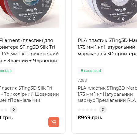
Filament (пластик) для
PLA пластик STing3D Mar
ринтера STing3D Silk Tri
1.75 мм 1 кг Натуральний
 1.75 мм 1 кг Триколірний
мармур для 3D принтер
й + Зелений + Червоний
явності
В наявності
7288
ластик STing3D Silk Tri
PLA пластик STing3D Marb
r - Триколірний Шовковий
1.75 мм 1 кг Натуральний
ментПреміальний
мармурПреміальний PLA
олірний шовковий P..
філамент з ефектом натура
0
0
 грн.
₴949 грн.