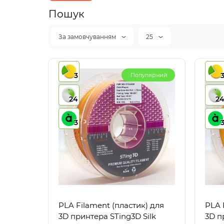
Пошук
За замовчуванням
25
3
Популярний
24
2
3
PLA Filament (пластик) для
PLA 
3D принтера STing3D Silk
3D п