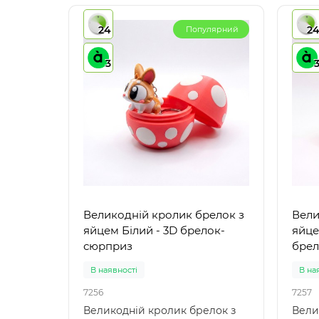
24
2
Популярний
3
Великодній кролик брелок з
Вели
яйцем Білий - 3D брелок-
яйце
сюрприз
брел
В наявності
В на
7256
7257
Великодній кролик брелок з
Вели