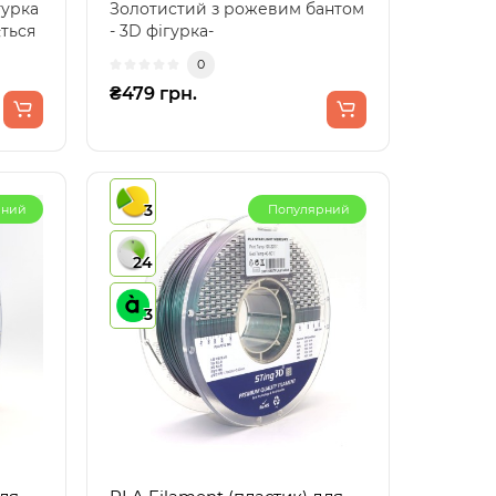
гурка
Золотистий з рожевим бантом
ться
- 3D фігурка-
сюрпризЗачаруйте своїх
0
близьких у..
₴479 грн.
3
рний
Популярний
24
3