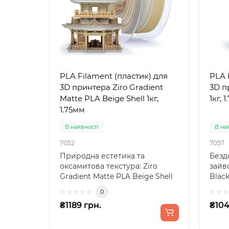
PLA Filament (пластик) для
PLA 
3D принтера Ziro Gradient
3D п
Matte PLA Beige Shell 1кг,
1кг, 
1.75мм
В наявності
В на
7052
7057
Природна естетика та
Безд
оксамитова текстура: Ziro
зайво
Gradient Matte PLA Beige Shell
Blac
Відкр..
пла..
0
₴1189 грн.
₴104