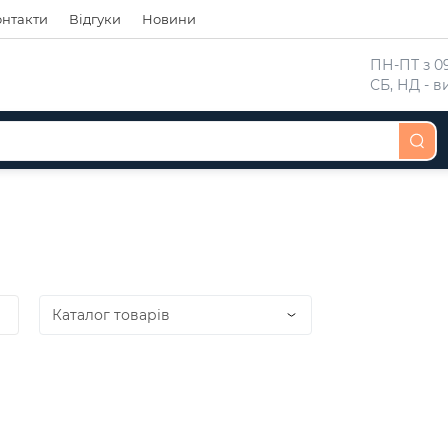
онтакти
Відгуки
Новини
 ПН-ПТ з 09
 СБ, НД - 