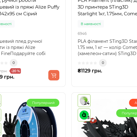
 ручної роботи
PLA Filament (пластик) 
евий із пряжі Alize Puffy
3D принтера STing3D
 142х95 см Сірий
Starlight 1кг, 1.75мм, Com
явності
В наявності
6946
евий плед ручної
PLA філамент STing3D Star
и із пряжі Alize
1.75 мм, 1 кг — колір Come
y FineПодаруйте собі
(хамелеон-сатин) STing3D
ревершений комфорт з
Starlight — пре..
0
0
₴1129 грн.
грн.
-20 %
9 грн.
3
24
Популярний
А
Популя
4
3
3