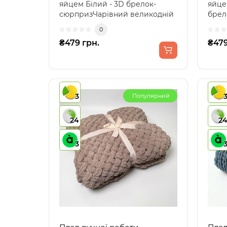
яйцем Білий - 3D брелок-
яйце
сюрпризЧарівний великодній
брел
брелок з кумедним крол..
унік
0
₴479 грн.
₴479
3
Популярний
24
2
3