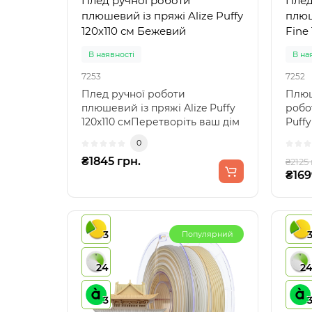
Плед ручної роботи
Плед
плюшевий із пряжі Alize Puffy
плюш
120х110 см Бежевий
Fine
В наявності
В на
7253
7252
Плед ручної роботи
Плюш
плюшевий із пряжі Alize Puffy
робот
120х110 смПеретворіть ваш дім
Puff
на затишний куточок к..
непе
0
ек..
₴1845 грн.
₴2125 
₴169
3
Популярний
24
2
3