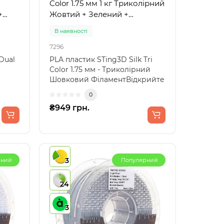
Color 1.75 мм 1 кг Триколірний
+
Жовтий + Зелений +
Фіолетовий
В наявності
7296
Dual
PLA пластик STing3D Silk Tri
Color 1.75 мм - Триколірний
Шовковий ФіламентВідкрийте
нові можливості ..
0
₴949 грн.
3
рний
Популярний
24
3