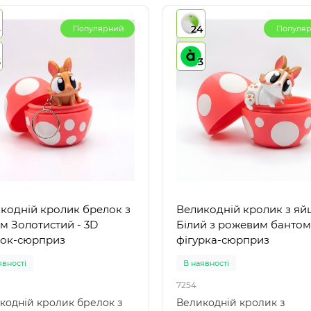
4
24
Популярний
Популя
3
3
кодній кролик брелок з
Великодній кролик з яй
м Золотистий - 3D
Білий з рожевим бантом
ок-сюрприз
фігурка-сюрприз
явності
В наявності
7254
кодній кролик брелок з
Великодній кролик з