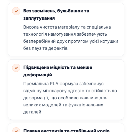
Без засмічень, бульбашок та
✓
заплутування
Висока чистота матеріалу та спеціальна
технологія намотування забезпечують
безперебійний друк протягом усієї котушки
без пауз та дефектів
Підвищена міцність та менше
✓
деформацій
Преміальна PLA формула забезпечує
відмінну міжшарову адгезію та стійкість до
деформації, що особливо важливо для
великих моделей та функціональних
деталей
Плавна екструзія та стабільний колір
✓