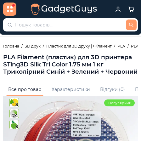
Головна
3D друк
Пластик для 3D друку | Філамент
PLA
PLA F
PLA Filament (пластик) для 3D принтера
STing3D Silk Tri Color 1.75 мм 1 кг
Триколірний Синій + Зелений + Червоний
Все про товар
Характеристики
Відгуки (0)
Пи
Популярний
3
24
3