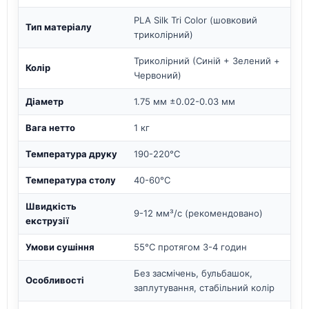
PLA Silk Tri Color (шовковий
Тип матеріалу
триколірний)
Триколірний (Синій + Зелений +
Колір
Червоний)
Діаметр
1.75 мм ±0.02-0.03 мм
Вага нетто
1 кг
Температура друку
190-220°C
Температура столу
40-60°C
Швидкість
9-12 мм³/с (рекомендовано)
екструзії
Умови сушіння
55°C протягом 3-4 годин
Без засмічень, бульбашок,
Особливості
заплутування, стабільний колір