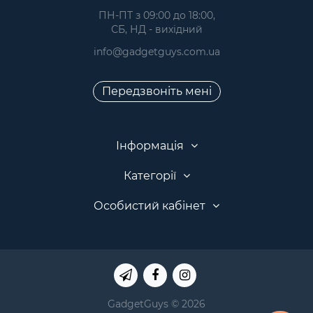
 ПН-ПТ з 09:00 до 18:00, 
 СБ, НД - вихідний
info@gadgetguys.com.ua
Передзвоніть мені
Інформація
Категорії
Особистий кабінет
GadgetGuys © 2026