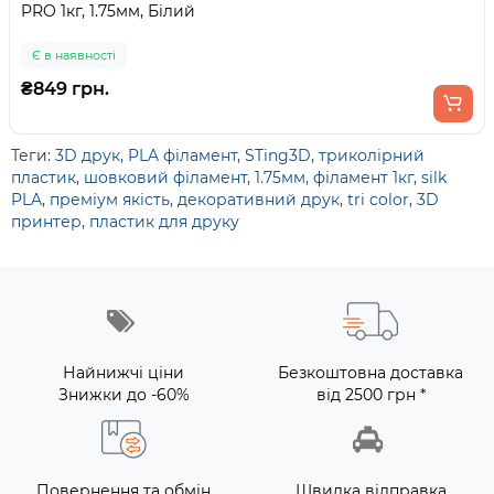
PRO 1кг, 1.75мм, Білий
Є в наявності
₴849 грн.
Теги:
3D друк
,
PLA філамент
,
STing3D
,
триколірний
пластик
,
шовковий філамент
,
1.75мм
,
філамент 1кг
,
silk
PLA
,
преміум якість
,
декоративний друк
,
tri color
,
3D
принтер
,
пластик для друку
Найнижчі ціни
Безкоштовна доставка
Знижки до -60%
від 2500 грн *
Повернення та обмін
Швидка відправка