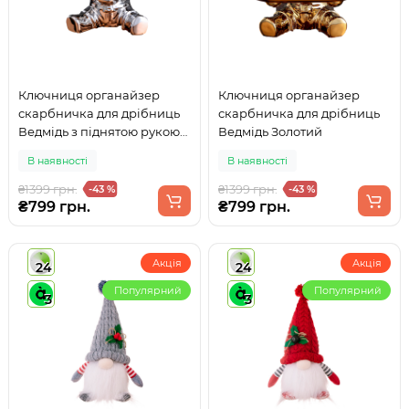
Ключниця органайзер
Ключниця органайзер
скарбничка для дрібниць
скарбничка для дрібниць
Ведмідь з піднятою рукою
Ведмідь Золотий
Срібний
В наявності
В наявності
₴1399 грн.
₴1399 грн.
-43 %
-43 %
₴799 грн.
₴799 грн.
Акція
Акція
24
24
Популярний
Популярний
3
3