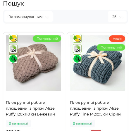
Пошук
За замовчуванням
25
Популярний
Акція
3
3
Популярний
24
24
3
3
Плед ручної роботи
Плед ручної роботи
плюшевий із пряжі Alize
плюшевий із пряжі Alize
Puffy 120х110 см Бежевий
Puffy Fine 142х95 см Сірий
В наявності
В наявності