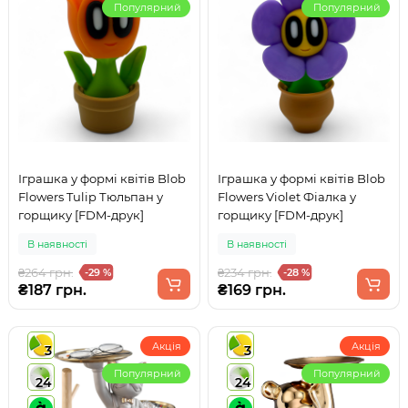
Популярний
Популярний
Іграшка у формі квітів Blob
Іграшка у формі квітів Blob
Flowers Tulip Тюльпан у
Flowers Violet Фіалка у
горщику [FDM-друк]
горщику [FDM-друк]
В наявності
В наявності
₴264 грн.
₴234 грн.
-29 %
-28 %
₴187 грн.
₴169 грн.
Акція
Акція
3
3
Популярний
Популярний
24
24