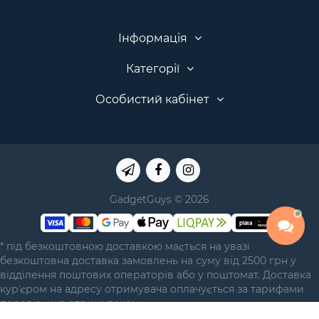
Інформація
Категорії
Особистий кабінет
GadgetGuys © 2026
* під безкоштовною доставкою мається на увазі
безкоштовна доставка замовлень на суму від 2500 грн у
відділення поштових операторів або у поштомат. Доставка
курʼєром на адресу отримувача оплачується за тарифами
перевізника отримувачем.