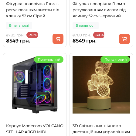
Фігурка новорічна Гном з
Фігурка новорічна Гном з
регулюванням висоти під
регулюванням висоти під
ялинку 52 см Сірий
ялинку 52 см Червоний
В наявності
В наявності
₴789 грн.
₴789 грн.
-30 %
-30 %
₴549 грн.
₴549 грн.
Популярний
Популярний
Корпус Modecom VOLCANO
3D Світильник-нічник з
STELLAR ARGB MIDI
дистанційним управлінням