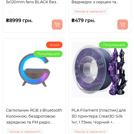
5x120mm fans BLACK без
Ведмедик з серцем та
БЖ ATX
живленням від USB або
Немає в наявності
батарейок AA 16 кольорів
₴8999 грн.
₴479 грн.
Акція
Популярний
Популярний
Cвітильник RGB з Bluetooth
PLA Filament (пластик) для
Колонкою, бездротовою
3D принтера Creat3D Silk
зарядкою та FM радіо
1кг, 1.75мм, Чорний +
BT2301 Білий
Фіолетовий
Немає в наявності
Немає в наявності