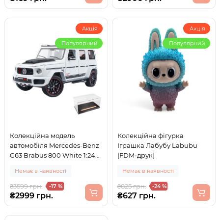
Акція
Акція
Популярний
Популярний
Колекційна модель
Колекційна фігурка
автомобіля Mercedes-Benz
Іграшка Лабубу Labubu
G63 Brabus 800 White 1:24
[FDM-друк]
на п'єдесталі
Немає в наявності
Немає в наявності
₴3599 грн.
₴825 грн.
-17 %
-24 %
₴2999 грн.
₴627 грн.