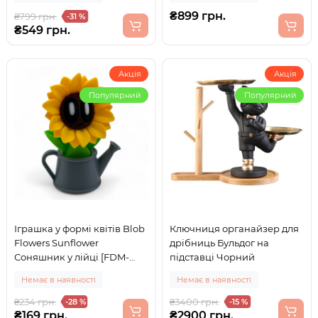
₴899 грн.
₴799 грн.
-31 %
₴549 грн.
Акція
Акція
Популярний
Популярний
Іграшка у формі квітів Blob
Ключниця органайзер для
Flowers Sunflower
дрібниць Бульдог на
Соняшник у лійці [FDM-
підставці Чорний
друк]
Немає в наявності
Немає в наявності
₴234 грн.
₴3400 грн.
-28 %
-15 %
₴169 грн.
₴2900 грн.