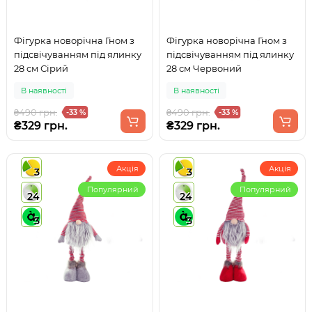
Фігурка новорічна Гном з
Фігурка новорічна Гном з
підсвічуванням під ялинку
підсвічуванням під ялинку
28 см Сірий
28 см Червоний
В наявності
В наявності
₴490 грн.
₴490 грн.
-33 %
-33 %
₴329 грн.
₴329 грн.
Акція
Акція
3
3
Популярний
Популярний
24
24
3
3