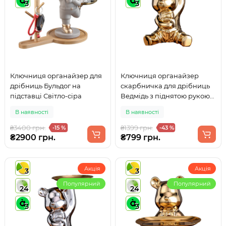
3
3
Ключниця органайзер для
Ключниця органайзер
дрібниць Бульдог на
скарбничка для дрібниць
підставці Світло-сіра
Ведмідь з піднятою рукою
Золотий
В наявності
В наявності
₴3400 грн.
₴1399 грн.
-15 %
-43 %
₴2900 грн.
₴799 грн.
Акція
Акція
3
3
Популярний
Популярний
24
24
3
3