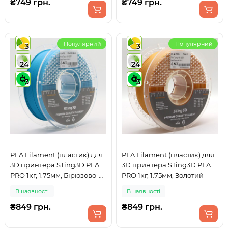
₴749 грн.
₴749 грн.
Популярний
Популярний
3
3
24
24
3
3
PLA Filament (пластик) для
PLA Filament (пластик) для
3D принтера STing3D PLA
3D принтера STing3D PLA
PRO 1кг, 1.75мм, Бірюзово-
PRO 1кг, 1.75мм, Золотий
синій
В наявності
В наявності
₴849 грн.
₴849 грн.