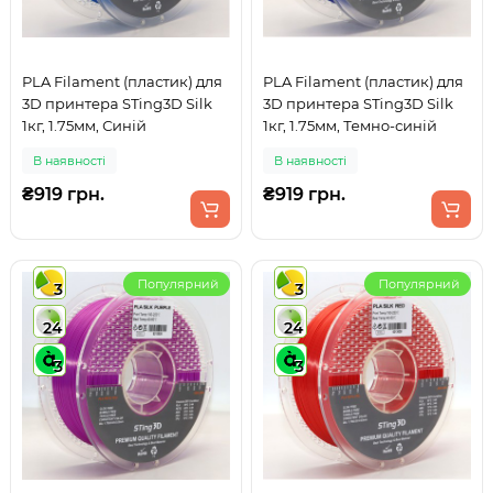
PLA Filament (пластик) для
PLA Filament (пластик) для
3D принтера STing3D Silk
3D принтера STing3D Silk
1кг, 1.75мм, Синій
1кг, 1.75мм, Темно-синій
В наявності
В наявності
₴919 грн.
₴919 грн.
Популярний
Популярний
3
3
24
24
3
3