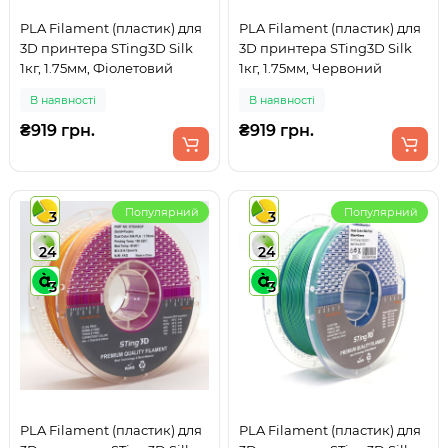
PLA Filament (пластик) для
PLA Filament (пластик) для
3D принтера STing3D Silk
3D принтера STing3D Silk
1кг, 1.75мм, Фіолетовий
1кг, 1.75мм, Червоний
В наявності
В наявності
₴919 грн.
₴919 грн.
Популярний
Популярний
3
3
24
24
3
3
PLA Filament (пластик) для
PLA Filament (пластик) для