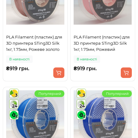
PLA Filament (пластик) для
PLA Filament (пластик) для
3D принтера STing3D Silk
3D принтера STing3D Silk
1кг, 1.75мм, Рожеве золото
1кг, 1.75мм, Рожевий
В наявності
В наявності
₴919 грн.
₴919 грн.
Популярний
Популярний
3
3
24
24
3
3