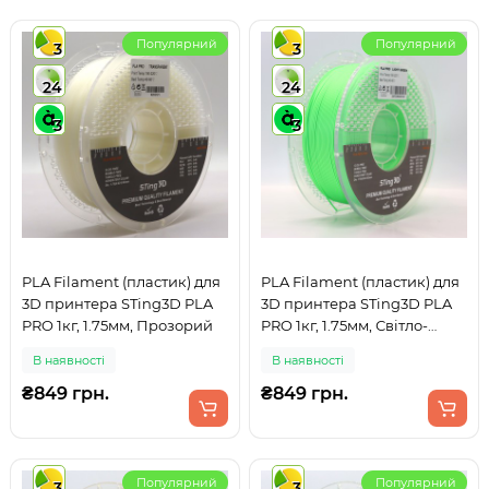
Популярний
Популярний
3
3
24
24
3
3
PLA Filament (пластик) для
PLA Filament (пластик) для
3D принтера STing3D PLA
3D принтера STing3D PLA
PRO 1кг, 1.75мм, Прозорий
PRO 1кг, 1.75мм, Світло-
зелений
В наявності
В наявності
₴849 грн.
₴849 грн.
Популярний
Популярний
3
3