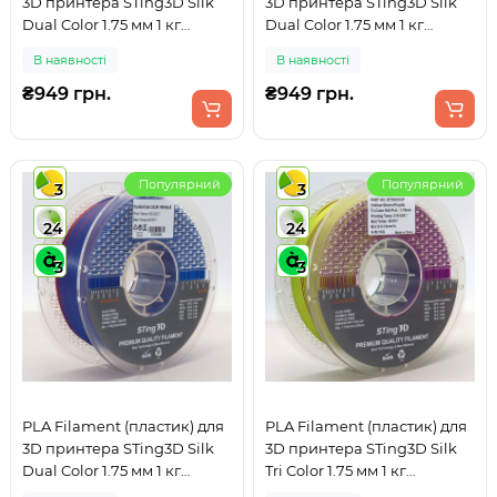
3D принтера STing3D Silk
3D принтера STing3D Silk
Dual Color 1.75 мм 1 кг
Dual Color 1.75 мм 1 кг
Двоколірний Золотий +
Двоколірний Синій +
В наявності
В наявності
Фіолетовий
Зелений
₴949 грн.
₴949 грн.
Популярний
Популярний
3
3
24
24
3
3
PLA Filament (пластик) для
PLA Filament (пластик) для
3D принтера STing3D Silk
3D принтера STing3D Silk
Dual Color 1.75 мм 1 кг
Tri Color 1.75 мм 1 кг
Двоколірний Червоний +
Триколірний Жовтий +