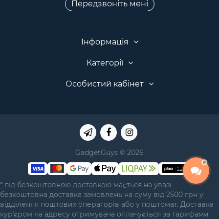
Передзвоніть мені
Інформація
Категорії
Особистий кабінет
GadgetGuys © 2026
* під безкоштовною доставкою мається на увазі
безкоштовна доставка замовлень на суму від 2500 грн у
відділення поштових операторів або у поштомат. Доставка
курʼєром на адресу отримувача оплачується за тарифами