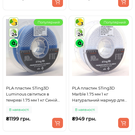
Популярний
Популярний
3
3
24
24
3
3
PLA пластик STing3D
PLA пластик STing3D
Luminous світиться в
Marble 1.75 мм 1 кг
темряві 1.75 мм 1 кг Синій
Натуральний мармур для
для 3D друку
3D принтера
В наявності
В наявності
₴1199 грн.
₴949 грн.