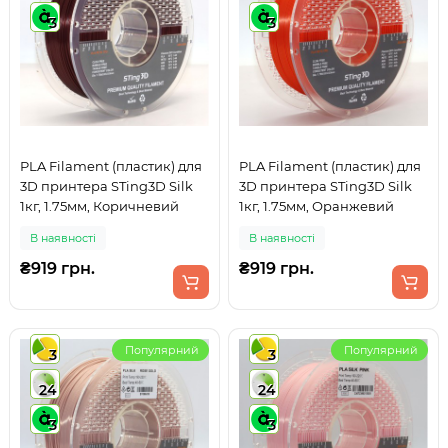
3
3
PLA Filament (пластик) для
PLA Filament (пластик) для
3D принтера STing3D Silk
3D принтера STing3D Silk
1кг, 1.75мм, Коричневий
1кг, 1.75мм, Оранжевий
В наявності
В наявності
₴919 грн.
₴919 грн.
Популярний
Популярний
3
3
24
24
3
3