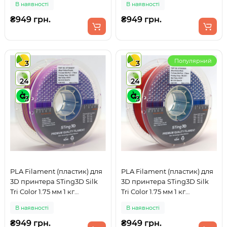
В наявності
В наявності
Синій
Зелений + Фіолетовий
₴949 грн.
₴949 грн.
Популярний
3
3
24
24
3
3
PLA Filament (пластик) для
PLA Filament (пластик) для
3D принтера STing3D Silk
3D принтера STing3D Silk
Tri Color 1.75 мм 1 кг
Tri Color 1.75 мм 1 кг
Триколірний Синій +
Триколірний Синій +
В наявності
В наявності
Жовтий + Фіолетовий
Зелений + Червоний
₴949 грн.
₴949 грн.