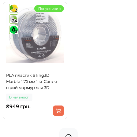
Популярний
3
24
3
PLA пластик STing3D
Marble 1.75 мм 1 кг Світло-
сірий мармур для 3D
принтера
В наявності
₴949 грн.