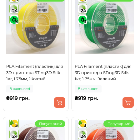
24
24
3
3
PLA Filament (пластик) для
PLA Filament (пластик) для
3D принтера STing3D Silk
3D принтера STing3D Silk
1кг, 1.75мм, Жовтий
1кг, 1.75мм, Зелений
В наявності
В наявності
₴919 грн.
₴919 грн.
Популярний
Популярний
3
3
24
24