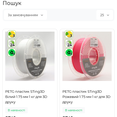
Пошук
За замовчуванням
25
3
3
24
24
3
3
PETG пластик STing3D
PETG пластик STing3D
Білий 1.75 мм 1 кг для 3D
Рожевий 1.75 мм 1 кг для 3D
друку
друку
В наявності
В наявності