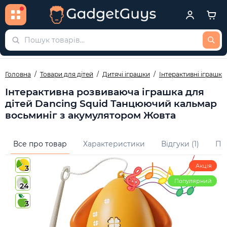
Головна
Товари для дітей
Дитячі іграшки
Інтерактивні іграшки
Інтерактивна розвиваюча іграшка для
дітей Dancing Squid Танцюючий кальмар
восьминіг з акумулятором Жовта
Все про товар
Характеристики
Відгуки (1)
Пи
Акція
3
Популярний
24
3