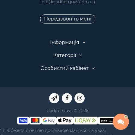
info@gadgetguys.com.ua
Передзвоніть мені
Інформація
Категорії
Особистий кабінет
GadgetGuys © 2026
* під безкоштовною доставкою мається на увазі