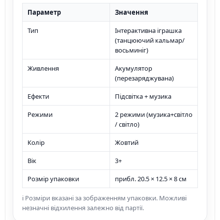
Параметр
Значення
Тип
Інтерактивна іграшка
(танцюючий кальмар/
восьминіг)
Живлення
Акумулятор
(перезаряджувана)
Ефекти
Підсвітка + музика
Режими
2 режими (музика+світло
/ світло)
Колір
Жовтий
Вік
3+
Розмір упаковки
прибл. 20.5 × 12.5 × 8 см
ℹ️ Розміри вказані за зображенням упаковки. Можливі
незначні відхилення залежно від партії.