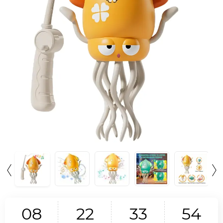
0
8
2
2
3
3
5
3