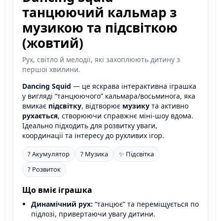
танцюючий кальмар з
музикою та підсвіткою
(жовтий)
Рух, світло й мелодії, які захоплюють дитину з
першої хвилини.
Dancing Squid
— це яскрава інтерактивна іграшка
у вигляді “танцюючого” кальмара/восьминога, яка
вмикає
підсвітку
, відтворює
музику
та активно
рухається
, створюючи справжнє міні-шоу вдома.
Ідеально підходить для розвитку уваги,
координації та інтересу до рухливих ігор.
? Акумулятор
? Музика
✨ Підсвітка
? Розвиток
Що вміє іграшка
Динамічний рух:
“танцює” та переміщується по
підлозі, привертаючи увагу дитини.