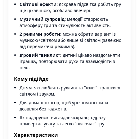
Світлові ефекти:
яскрава підсвітка робить гру
ще цікавішою, особливо ввечері.
Музичний супровід:
мелодії створюють
атмосферу гри та стимулюють активність.
2 режими роботи:
можна обрати варіант із
музикою+світлом або лише зі світлом (залежно
від перемикача режимів).
Ігровий “виклик”:
дитині цікаво наздоганяти
іграшку, повторювати рухи та взаємодіяти з
нею.
Кому підійде
Дітям, які люблять рухливі та “живі” іграшки зі
світлом і звуком.
Для домашніх ігор, щоб урізноманітнити
дозвілля без гаджетів.
Як подарунок: виглядає яскраво, одразу
привертає увагу та легко “включає” гру.
Характеристики