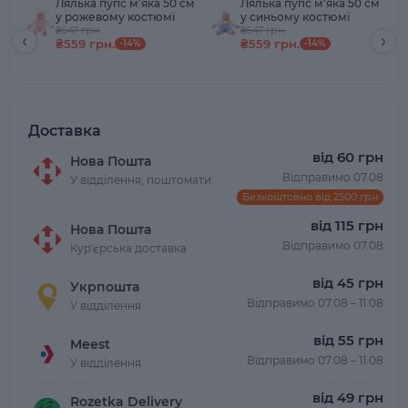
Лялька пупс м'яка 50 см
Лялька пупс м'яка 50 см
у рожевому костюмі
у синьому костюмі
₴647 грн.
₴647 грн.
‹
›
₴559 грн.
₴559 грн.
-14%
-14%
Доставка
від 60 грн
Нова Пошта
Відправимо 07.08
У відділення, поштомати
Безкоштовно від 2500 грн
від 115 грн
Нова Пошта
Відправимо 07.08
Курʼєрська доставка
від 45 грн
Укрпошта
Відправимо 07.08 – 11.08
У відділення
від 55 грн
Meest
Відправимо 07.08 – 11.08
У відділення
від 49 грн
Rozetka Delivery