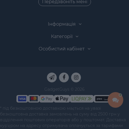
Передзвоніть мені
Інформація
Категорії
Особистий кабінет
GadgetGuys © 2026
* під безкоштовною доставкою мається на увазі
безкоштовна доставка замовлень на суму від 2500 грн у
відділення поштових операторів або у поштомат. Доставка
курʼєром на адресу отримувача оплачується за тарифами