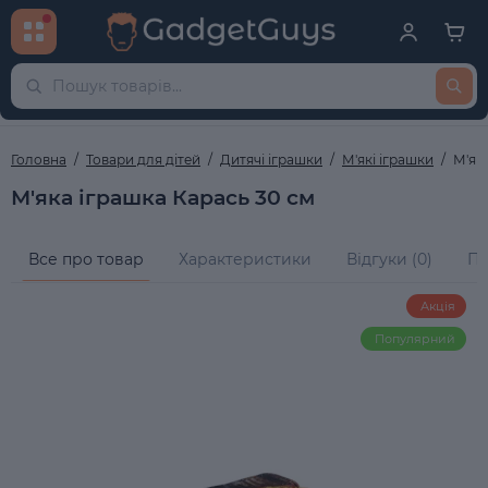
Головна
Товари для дітей
Дитячі іграшки
М'які іграшки
М'як
М'яка іграшка Карась 30 см
Все про товар
Характеристики
Відгуки (0)
Пи
Акція
Популярний