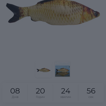
0
8
2
0
2
4
5
6
Днів
Годин
хвилин
сек