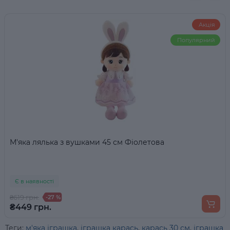
Акція
Популярний
М'яка лялька з вушками 45 см Фіолетова
Є в наявності
₴619 грн.
-27 %
₴449 грн.
Теги:
м'яка іграшка
,
іграшка карась
,
карась 30 см
,
іграшка