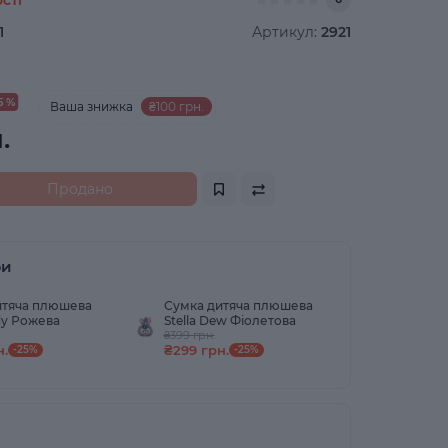
1
Артикул:
2921
5 %
Ваша знижка
₴100 грн.
.
Продано
ри
итяча плюшева
Сумка дитяча плюшева
dy Рожева
Stella Dew Фіолетова
₴399 грн.
н.
₴299 грн.
-25%
-25%