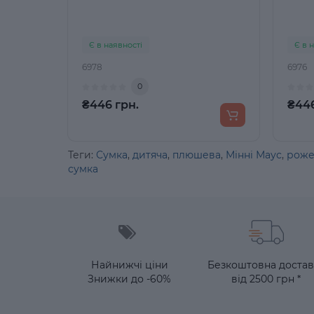
Є в наявності
Є в 
6978
6976
0
₴446 грн.
₴446
Теги:
Сумка
,
дитяча
,
плюшева
,
Мінні Маус
,
роже
сумка
Найнижчі ціни
Безкоштовна достав
Знижки до -60%
від 2500 грн *