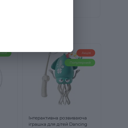
рний
Акція
Популярний
Інтерактивна розвиваюча
іграшка для дітей Dancing