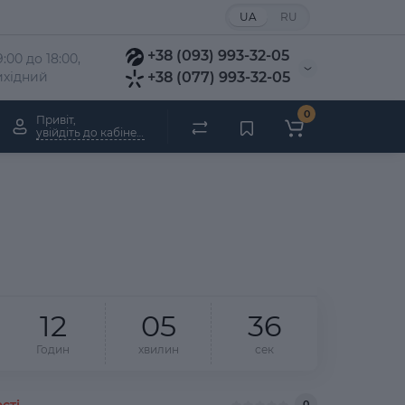
UA
RU
+38 (093) 993-32-05
:00 до 18:00, 
вихідний
+38 (077) 993-32-05
0
Привіт,
увійдіть до кабінету
1
2
0
5
3
6
Годин
хвилин
сек
сті
0