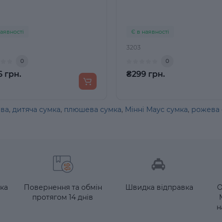
наявності
Є в наявності
3203
0
0
 грн.
₴299 грн.
ва
,
дитяча сумка
,
плюшева сумка
,
Мінні Маус сумка
,
рожева 
ка
Повернення та обмін
Швидка відправка
О
протягом 14 днів
н