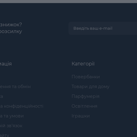
і знижок?
розсилку
ація
Категорії
Повербанки
ння та обмін
Товари для дому
ка
Парфумерія
а конфіденційності
Освітлення
а та умови
Іграшки
ій зв’язок
айту