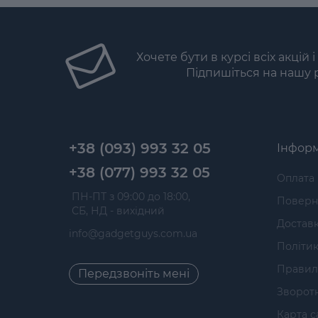
Хочете бути в курсі всіх акцій 
Підпишіться на нашу 
+38 (093) 993 32 05
Інформ
+38 (077) 993 32 05
Оплата
 ПН-ПТ з 09:00 до 18:00, 
Поверне
 СБ, НД - вихідний
Достав
info@gadgetguys.com.ua
Політик
Правил
Передзвоніть мені
Зворотн
Карта с