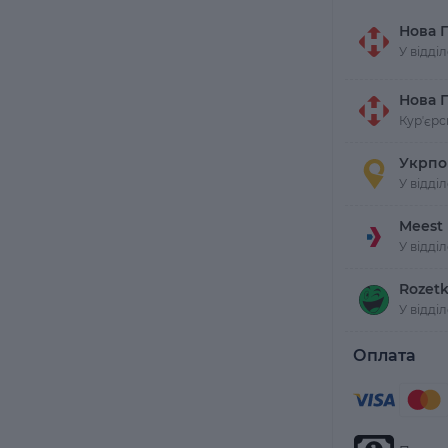
Нова 
У відді
Нова 
Курʼєрс
Укрпо
У відді
Meest
У відді
Rozetk
У відді
Оплата