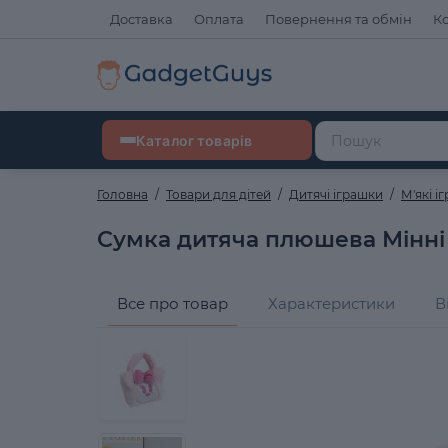
Доставка
Оплата
Повернення та обмін
К
Каталог товарів
Головна
Товари для дітей
Дитячі іграшки
М'які і
Сумка дитяча плюшева Мінні
Все про товар
Характеристики
В