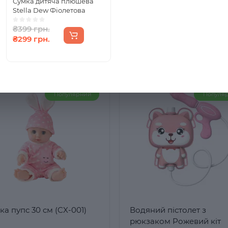
Сумка дитяча плюшева
Stella Dew Фіолетова
₴399 грн.
₴299 грн.
Популярний
Популя
ка пупс 30 см (CX-001)
Водяний пістолет з
рюкзаком Рожевий кіт