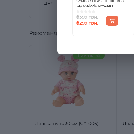
Сумка дитяча плюшева
дня!
My Melody Рожева
₴399 грн.
₴299 грн.
Рекомендовані товари
Популярний
Лялька пупс 30 см (CX-006)
Ляль