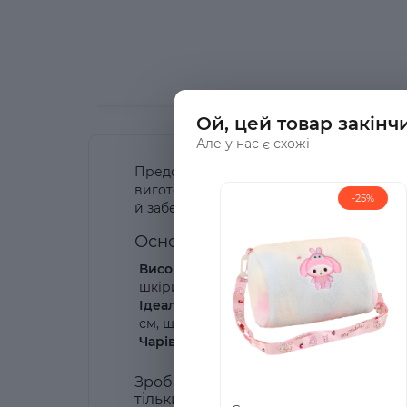
Ой, цей товар закінч
Але у нас є схожі
Представляємо чарівну сумку для вашої
виготовлений з високоякісного плюшу т
-25%
й забезпечить комфортне носіння її мал
Основні характеристики товару
Високоякісний матеріал:
Комбінація м'
шкіри.
Ідеальні розміри:
Сумка має оптимальні
см, що робить її ідеальною для повсяк
Чарівний дизайн:
Любов до Мінні Маус 
Зробіть подарунок своїй маленькій 
тільки аксесуар, а й вірний друг, я