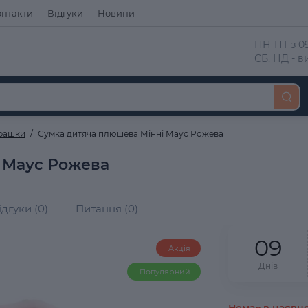
онтакти
Відгуки
Новини
 ПН-ПТ з 09
 СБ, НД - 
грашки
Сумка дитяча плюшева Мінні Маус Рожева
 Маус Рожева
ідгуки (0)
Питання (0)
0
9
Акція
Днів
Популярний
Немає в наявно