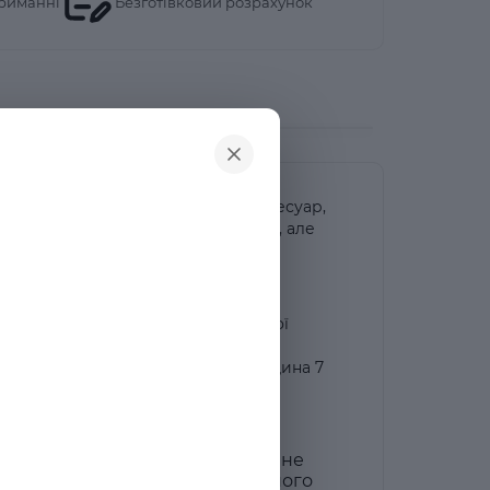
риманні
Безготівковий розрахунок
іжному рожевому кольорі! Цей аксесуар,
ням до гардеробу вашої дівчинки, але
ий комфорт та безпеку для дитячої
 низу 21 см, висота 20 см та товщина 7
ної маленької принцеси.
 плюшева сумка Мінні Маус. Це не
їй дитині радість та стиль кожного