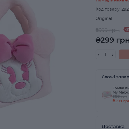
Код товару:
292
Original
₴399 грн.
-2
₴299 грн
Схожі това
Сумка д
My Melo
₴399 грн.
₴299 гр
Доставка