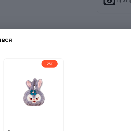
При от
ився
 маленької модниці - дитячу плюшеву сумку Мінні Маус у н
а натуральної бавовни, стане не лише улюбленим доповнен
-25%
еньких скарбів.
:
якого плюшу та натуральної бавовни забезпечує максимальн
 розміри для маленьких дітей - ширина зверху 30 см, ширина
денного використання.
втілена в кожній деталі цієї сумки, що робить її мрією кож
принцесі, який вона буде носити з гордістю - дитяча
кий завжди буде з нею. Замовте зараз та подаруйте сво