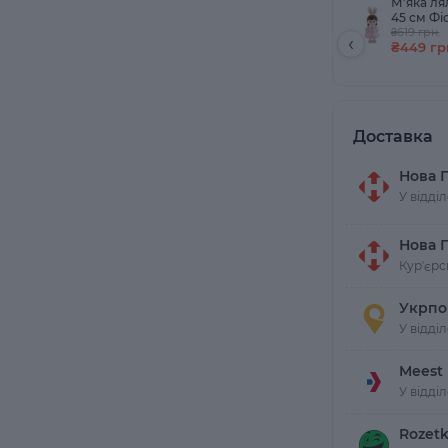
М'яка ля
45 см Фі
₴619 грн.
‹
₴449 гр
Доставка
Нова 
У відді
Нова 
Курʼєрс
Укрпо
У відді
Meest
У відді
Rozetk