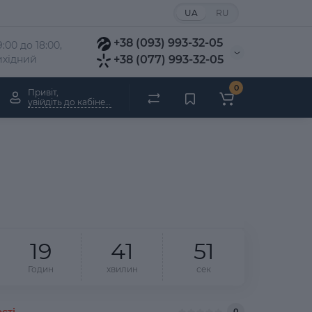
UA
RU
+38 (093) 993-32-05
:00 до 18:00, 
вихідний
+38 (077) 993-32-05
0
Привіт,
увійдіть до кабінету
1
9
4
1
5
1
Годин
хвилин
сек
сті
0