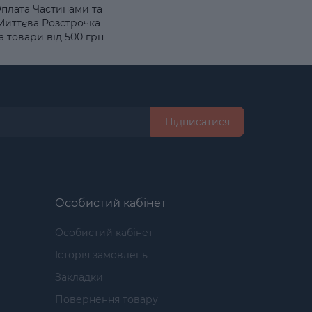
плата Частинами та
Миттєва Розстрочка
а товари від 500 грн
Підписатися
Особистий кабінет
Особистий кабінет
Історія замовлень
Закладки
Повернення товару