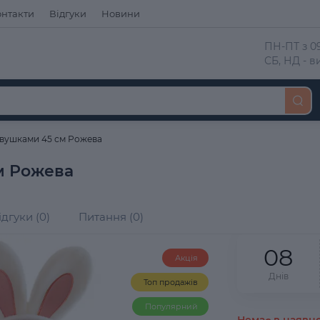
онтакти
Відгуки
Новини
 ПН-ПТ з 09
 СБ, НД - 
з вушками 45 см Рожева
м Рожева
ідгуки (0)
Питання (0)
0
8
Акція
Днів
Топ продажів
Популярний
Немає в наявно