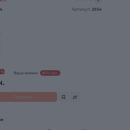
4
Артикул:
2934
й
7 %
Ваша знижка
₴170 грн.
.
Продано
ри