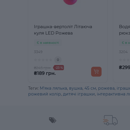
Іграшка-вертоліт Літаюча
Водя
куля LED Рожева
рюкз
Є в наявності
Є в 
3349
3204
0
₴299
₴245 грн.
-23 %
₴189 грн.
Теги:
М'яка лялька
,
вушка
,
45 см
,
рожева
,
іграш
рожевий колір
,
дитячі іграшки
,
інтерактивна л