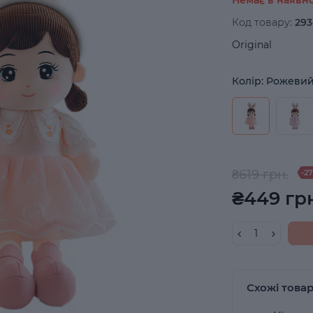
Код товару:
293
Original
Колір: Рожеви
₴619 грн.
-2
₴449 грн
Схожі това