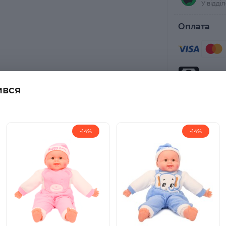
У відді
Оплата
При от
ився
-14%
-14%
ого комфорту та неперевершеної милоти з нашою Ексклюзив
ю до деталей, ця 45-сантиметрова лялька стане ідеальним
 теплих обіймів.