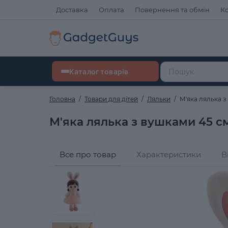
Доставка
Оплата
Повернення та обмін
К
Каталог товарів
Головна
Товари для дітей
Ляльки
М'яка лялька 
М'яка лялька з вушками 45 с
Все про товар
Характеристики
В