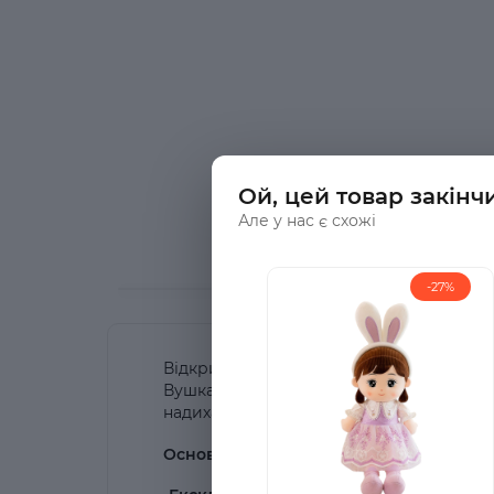
Ой, цей товар закінч
Але у нас є схожі
-27%
Відкрийте двері в чарівний світ м'як
Вушками! Розроблена з особливою уваго
надихаючи на години безмежної уяви та
Основні характеристики: