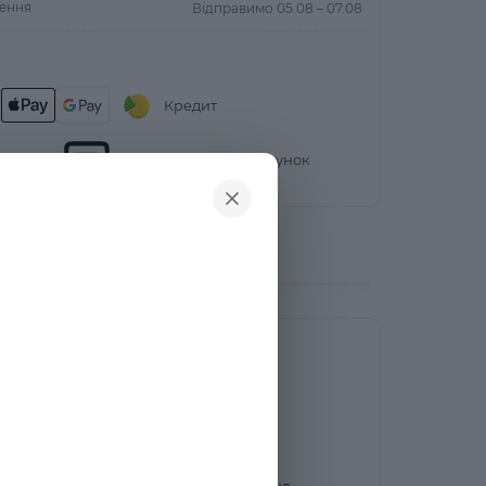
лення
Відправимо 05.08 – 07.08
Кредит
риманні
Безготівковий розрахунок
ною Рожевою М'якою Лялькою з
 подарунком для вашої дитини,