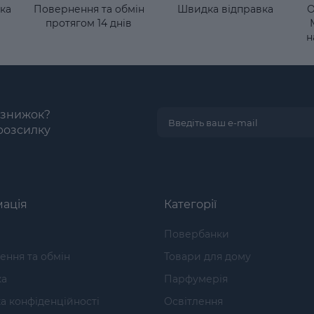
ка
Повернення та обмін
Швидка відправка
О
протягом 14 днів
н
і знижок?
розсилку
ація
Категорії
Повербанки
ння та обмін
Товари для дому
ка
Парфумерія
а конфіденційності
Освітлення