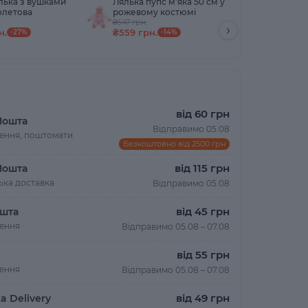
лька з вушками
Лялька пупс м'яка 50 см у
Лялька пу
олетова
рожевому костюмі
синьому 
₴647 грн.
₴647 грн.
›
н.
₴559 грн.
₴559 грн
-27%
-14%
від 60 грн
Пошта
Відправимо 05.08
лення, поштомати
Безкоштовно від 2500 грн
від 115 грн
Пошта
ька доставка
Відправимо 05.08
від 45 грн
шта
лення
Відправимо 05.08 – 07.08
від 55 грн
лення
Відправимо 05.08 – 07.08
від 49 грн
a Delivery