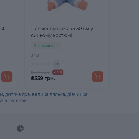
st
Лялька пупс м'яка 50 см у
синьому костюмі
Є в наявності
3431
0
₴647 грн.
-14 %
₴559 грн.
ки
,
дитяча гра
,
велика лялька
,
дівчинка
,
яча фантазія.