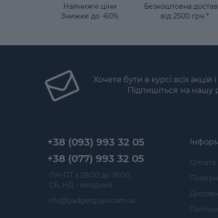
Найнижчі ціни
Безкоштовна достав
Знижки до -60%
від 2500 грн *
Хочете бути в курсі всіх акцій 
Підпишіться на нашу 
+38 (093) 993 32 05
Інформ
+38 (077) 993 32 05
Оплата
 ПН-ПТ з 09:00 до 18:00, 
Поверне
 СБ, НД - вихідний
Достав
info@gadgetguys.com.ua
Політик