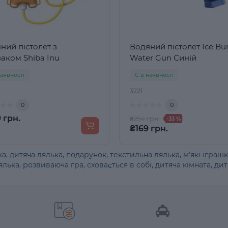
ний пістолет з
Водяний пістолет Ice Bur
аком Shiba Inu
Water Gun Синій
наявності
Є в наявності
3221
0
0
 грн.
₴254 грн.
-33 %
₴169 грн.
ка
,
дитяча лялька
,
подарунок
,
текстильна лялька
,
м'які іграш
ялька
,
розвиваюча гра
,
сховається в собі
,
дитяча кімната
,
дит