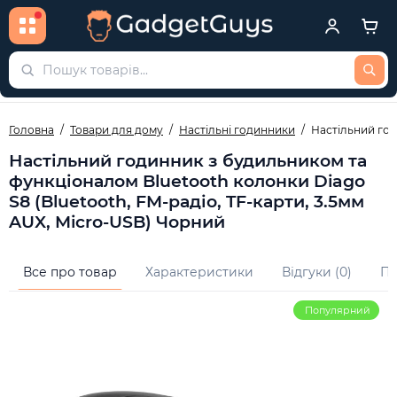
Головна
Товари для дому
Настільні годинники
Настільний год
Настільний годинник з будильником та
функціоналом Bluetooth колонки Diago
S8 (Bluetooth, FM-радіо, TF-карти, 3.5мм
AUX, Micro-USB) Чорний
Все про товар
Характеристики
Відгуки (0)
Пи
Популярний