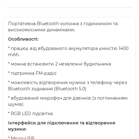
Портативна Bluetooth колонка з годинником та
високоякісними динаміками.
Особливості:
* працює від вбудованого акумулятора ємністю 1400
mAh.
* можна встановити 2 незалежні будильника
* підтримка FM-радіо
* можливість відтворення музики з телефону через
Bluetooth зʼєднання (Bluetooth 5.0)
* вбудований мікрофон для дзвінків (з поглинанням
шумів)
* RGB LED підсвітка
Інтерфейси для підключення та відтворення
музики:
* Micro-USB