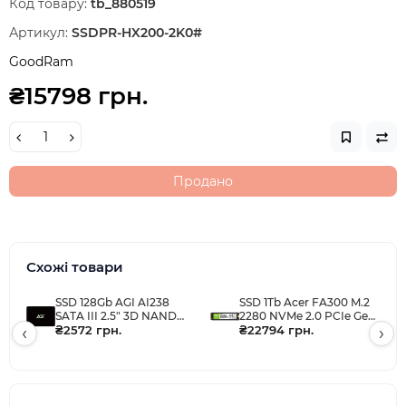
Код товару:
tb_880519
Артикул:
SSDPR-HX200-2K0#
GoodRam
₴15798 грн.
Продано
Схожі товари
SSD 128Gb AGI AI238
SSD 1Tb Acer FA300 M.2
SATA III 2.5" 3D NAND
2280 NVMe 2.0 PCIe Gen
‹
QLC, Retail
₴2572 грн.
5x4 3D NAND, Retail
₴22794 грн.
›