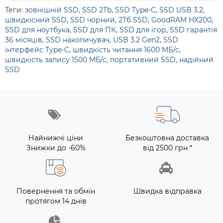
Теги:
зовнішній SSD
,
SSD 2Tb
,
SSD Type-C
,
SSD USB 3.2
,
швидкісний SSD
,
SSD чорний
,
2Тб SSD
,
GoodRAM HX200
,
SSD для ноутбука
,
SSD для ПК
,
SSD для ігор
,
SSD гарантія
36 місяців
,
SSD накопичувач
,
USB 3.2 Gen2
,
SSD
інтерфейс Type-C
,
швидкість читання 1600 МБ/с
,
швидкість запису 1500 МБ/с
,
портативний SSD
,
надійний
SSD
Найнижчі ціни
Безкоштовна доставка
Знижки до -60%
від 2500 грн *
Повернення та обмін
Швидка відправка
протягом 14 днів