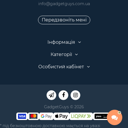
info@gadgetguys.com.ua
Передзвоніть мені
Інформація
Категорії
Особистий кабінет
GadgetGuys © 2026
* під безкоштовною доставкою мається на увазі