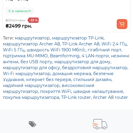
Є в наявності
₴3749 грн.
-33 %
₴2499 грн.
Теги:
маршрутизатор
,
маршрутизатор TP-Link
,
маршрутизатор Archer A8
,
TP-Link Archer A8
,
WiFi 2.4 ГГц
,
WiFi 5 ГГц
,
швидкість WiFi 1900 Мбіт/с
,
гігабітний порт
,
підтримка MU-MIMO
,
Beamforming
,
4 LAN-порти
,
незнімні
антени
,
без USB порту
,
маршрутизатор для дому
,
маршрутизатор для офісу
,
бездротовий маршрутизатор
,
Wi-Fi маршрутизатор
,
домашня мережа
,
безпечне
з'єднання
,
інтернет без перерв
,
стильний дизайн
,
надійний маршрутизатор
,
високоякісний
маршрутизатор
,
покриття WiFi
,
швидке налаштування
,
покупка маршрутизатора
,
TP-Link router
,
Archer A8 router