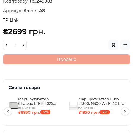
Код товару:
tb_249983
Артикул:
Archer A8
TP-Link
₴2699 грн.
Продано
Схожі товари
Маршрутизатор
Маршрутизатор Cudy
Chateau LTE12 2025
LT300, N300 Wi-Fi 4G LTE
(D53G-5HacD2HnD-
₴13275 грн.
₴2775 грн.
Cat4 Mini Router
‹
›
₴8850 грн.
₴1850 грн.
TC&EG120K-EA)
-33%
-33%