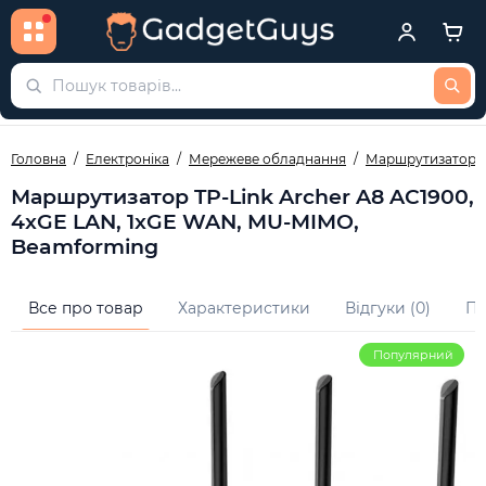
Головна
Електроніка
Мережеве обладнання
Маршрутизатори
Маршрутизатор TP-Link Archer A8 AC1900,
4xGE LAN, 1xGE WAN, MU-MIMO,
Beamforming
Все про товар
Характеристики
Відгуки (0)
Пи
Популярний