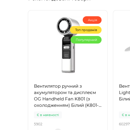
Акція
Топ продажів
Популярний
Вентилятор ручний з
Вент
акумулятором та дисплеєм
Ligh
OG Handheld Fan K801 (з
Біли
охолодженням) Білий (K801-
WS)
Є в наявності
Є в 
5902
60297