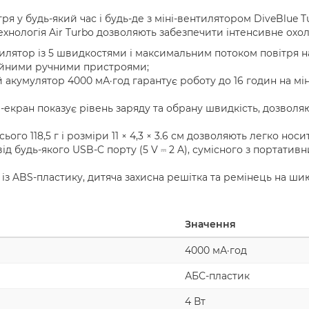
ря у будь-який час і будь-де з міні-вентилятором DiveBlue 
ехнологія Air Turbo дозволяють забезпечити інтенсивне охол
тилятор із 5 швидкостями і максимальним потоком повітря на
чайними ручними пристроями;
 акумулятор 4000 мА·год гарантує роботу до 16 годин на мін
D-екран показує рівень заряду та обрану швидкість, дозво
всього 118,5 г і розміри 11 × 4,3 × 3.6 см дозволяють легко но
 від будь-якого USB-C порту (5 V ⎓ 2 A), сумісного з портат
 із ABS-пластику, дитяча захисна решітка та ремінець на ш
Значення
4000 мА·год
АБС-пластик
4 Вт