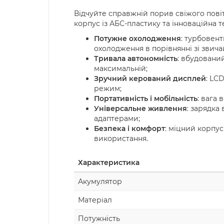
Відчуйте справжній порив свіжого повіт
корпус із АБС-пластику та інноваційна т
Потужне охолодження
: турбовен
охолодження в порівнянні зі зви
Тривала автономність
: вбудований
максимальній;
Зручний керований дисплей
: LC
режим;
Портативність і мобільність
: вага 
Універсальне живлення
: зарядка
адаптерами;
Безпека і комфорт
: міцний корпус
використання.
Характеристика
Акумулятор
Матеріал
Потужність