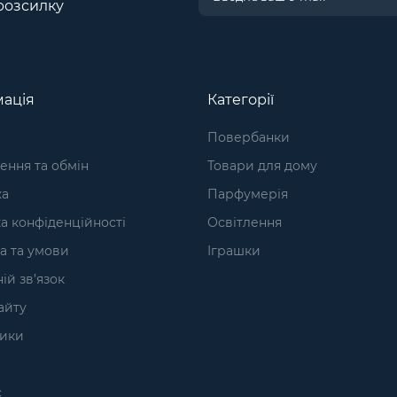
розсилку
ація
Категорії
Повербанки
ння та обмін
Товари для дому
ка
Парфумерія
а конфіденційності
Освітлення
а та умови
Іграшки
ій зв’язок
айту
ики
с