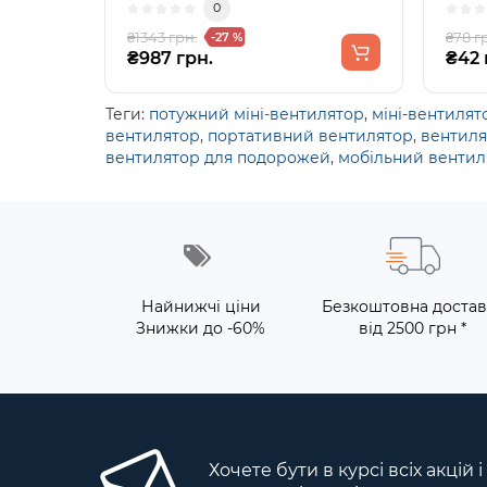
0
₴1343 грн.
₴78 г
-27 %
₴987 грн.
₴42 
Теги:
потужний міні-вентилятор
,
міні-вентилят
вентилятор
,
портативний вентилятор
,
вентиля
вентилятор для подорожей
,
мобільний вентил
Найнижчі ціни
Безкоштовна достав
Знижки до -60%
від 2500 грн *
Хочете бути в курсі всіх акцій 