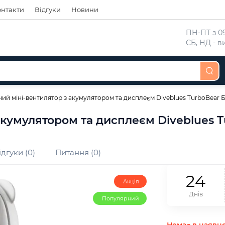
онтакти
Відгуки
Новини
 ПН-ПТ з 09
 СБ, НД - 
ий міні-вентилятор з акумулятором та дисплеєм Diveblues TurboBear 
акумулятором та дисплеєм Diveblues T
ідгуки (0)
Питання (0)
2
4
Акція
Днів
Популярний
Немає в наявно