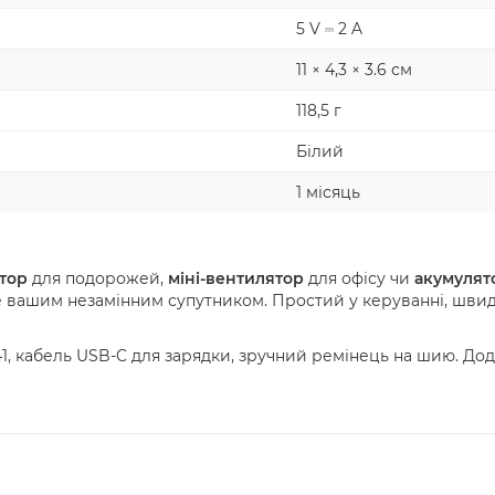
5 V ⎓ 2 A
11 × 4,3 × 3.6 см
118,5 г
Білий
1 місяць
тор
для подорожей,
міні-вентилятор
для офісу чи
акумулят
е вашим незамінним супутником. Простий у керуванні, швид
1, кабель USB-C для зарядки, зручний ремінець на шию. Дод