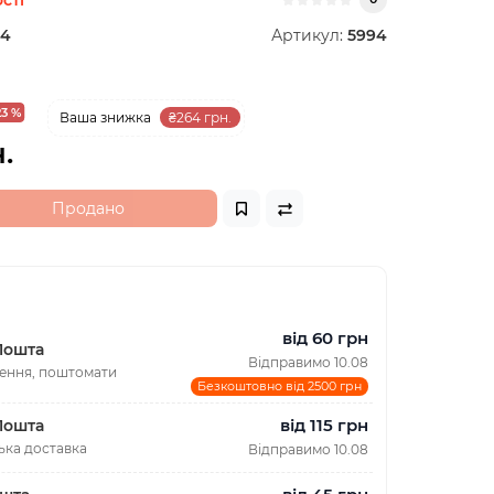
94
Артикул:
5994
23 %
Ваша знижка
₴264 грн.
.
Продано
від 60 грн
Пошта
Відправимо 10.08
лення, поштомати
Безкоштовно від 2500 грн
від 115 грн
Пошта
ька доставка
Відправимо 10.08