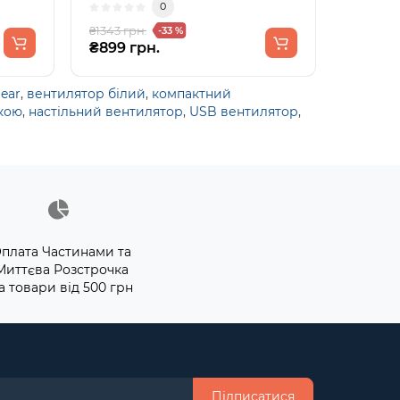
0
₴1343 грн.
-33 %
₴899 грн.
ear
,
вентилятор білий
,
компактний
дкою
,
настільний вентилятор
,
USB вентилятор
,
плата Частинами та
Миттєва Розстрочка
а товари від 500 грн
Підписатися