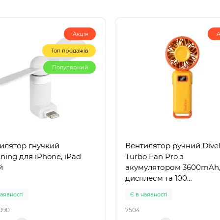
Акція
А
Топ продажів
Популярний
илятор гнучкий
Вентилятор ручний Dive
tning для iPhone, iPad
Turbo Fan Pro з
й
акумулятором 3600mAh
дисплеєм та 100
швидкостями Yellow+Or
наявності
Є в наявності
990
7504