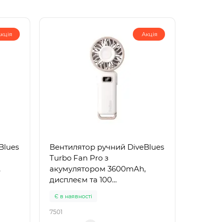
кція
Акція
Blues
Вентилятор ручний DiveBlues
Turbo Fan Pro з
,
акумулятором 3600mAh,
дисплеєм та 100
ange
швидкостями White
Є в наявності
7501