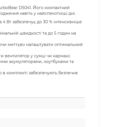
TurboBear D5041. Його компактний
одження навіть у найспекотніші дні.
 4 Вт забезпечує до 30 % інтенсивніше
імальній швидкості та до 5 годин на
ляючи миттєво налаштувати оптимальний
сити вентилятор у сумці чи кармані;
ивними акумуляторами, ноутбуками та
ию в комплекті забезпечують безпечне