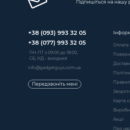
Підпишіться на нашу 
+38 (093) 993 32 05
Інформ
+38 (077) 993 32 05
Оплата
 ПН-ПТ з 09:00 до 18:00, 
Поверне
 СБ, НД - вихідний
Достав
info@gadgetguys.com.ua
Політик
Правил
Передзвоніть мені
Зворотн
Карта с
Виробн
Акції
Про на