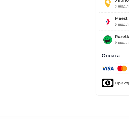
Укрпо
У відді
Meest
У відді
Rozetk
У відді
Оплата
При от