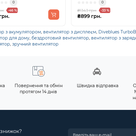
0
0
рн.
₴1343 грн.
-46 %
-33 %
грн.
₴899 грн.
ор з акумулятором
,
вентилятор з дисплеєм
,
Diveblues TurboB
тор для дому
,
бездротовий вентилятор
,
вентилятор з заря
ятор
,
зручний вентилятор
ка
Повернення та обмін
Швидка відправка
О
протягом 14 днів
н
і знижок?