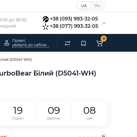
UA
RU
+38 (093) 993-32-05
:00 до 18:00, 
вихідний
+38 (077) 993-32-05
0
Привіт,
увійдіть до кабінету
Білий (D5041-WH)
urboBear Білий (D5041-WH)
1
9
0
9
0
8
Годин
хвилин
сек
сті
0