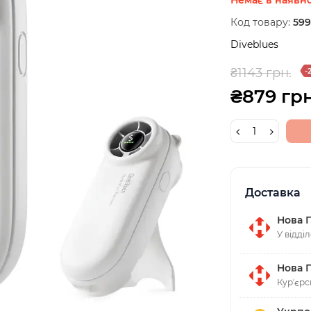
Код товару:
59
Diveblues
₴1143 грн.
-
₴879 грн
Доставка
Нова 
У відді
Нова 
Курʼєрс