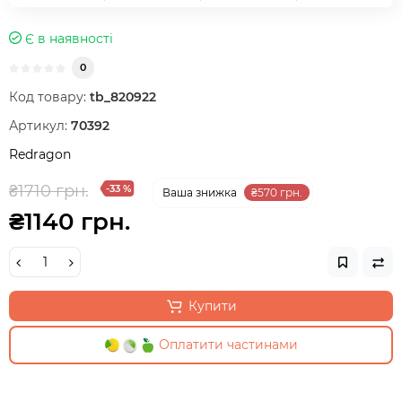
Є в наявності
0
Код товару:
tb_820922
Артикул:
70392
Redragon
₴1710 грн.
-33 %
Ваша знижка
₴570 грн.
₴1140 грн.
Купити
Оплатити частинами