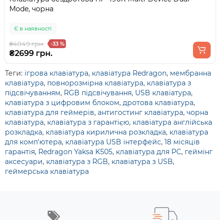
Mode, чорна
Є в наявності
₴4049 грн.
-33 %
₴2699 грн.
Теги:
ігрова клавіатура
,
клавіатура Redragon
,
мембранна
клавіатура
,
повнорозмірна клавіатура
,
клавіатура з
підсвічуванням
,
RGB підсвічування
,
USB клавіатура
,
клавіатура з цифровим блоком
,
дротова клавіатура
,
клавіатура для геймерів
,
антигостинг клавіатура
,
чорна
клавіатура
,
клавіатура з гарантією
,
клавіатура англійська
розкладка
,
клавіатура кирилична розкладка
,
клавіатура
для комп'ютера
,
клавіатура USB інтерфейс
,
18 місяців
гарантія
,
Redragon Yaksa K505
,
клавіатура для PC
,
геймінг
аксесуари
,
клавіатура з RGB
,
клавіатура з USB
,
геймерська клавіатура