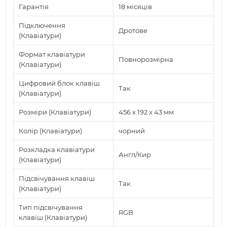
Гарантія
18 місяців
Підключення
Дротове
(Клавіатури)
Формат клавіатури
Повнорозмірна
(Клавіатури)
Цифровий блок клавіш
Так
(Клавіатури)
Розміри (Клавіатури)
456 x 192 x 43 мм
Колір (Клавіатури)
чорний
Розкладка клавіатури
Англ/Кир
(Клавіатури)
Підсвічування клавіш
Так
(Клавіатури)
Тип підсвічування
RGB
клавіш (Клавіатури)