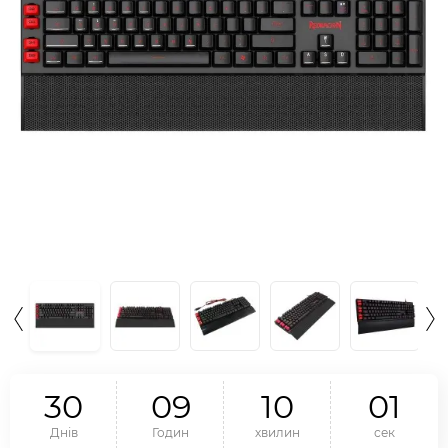
3
0
0
9
1
0
0
0
Днів
Годин
хвилин
сек