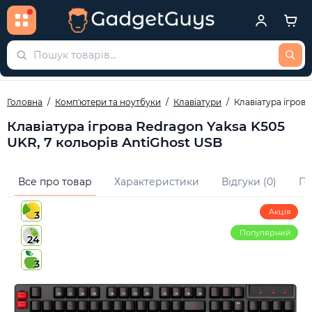
Головна
Комп'ютери та ноутбуки
Клавіатури
Клавіатура ігрова
Клавіатура ігрова Redragon Yaksa K505
UKR, 7 кольорів AntiGhost USB
Все про товар
Характеристики
Відгуки (0)
Пи
Акція
3
Популярний
24
3