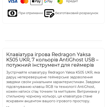
Кредит
При отриманні
Безготівковий розрахунок
Клавіатура ігрова Redragon Yaksa
K505 UKR, 7 кольорів AntiGhost USB –
потужний інструмент для геймерів
Зустрічайте клавіатуру Redragon Yaksa K505 UKR, яка
дарує неперевершене геймерське задоволення
завдяки своїм унікальним характеристикам. Завдяки
підсвічуванню клавіш RGB та технології AntiGhost,
кожен натиск стає точним та миттєвим. Витримана у
стильному чорному кольорі, ця клавіатура стане
яскравим акцентом вашого ігрового простору.