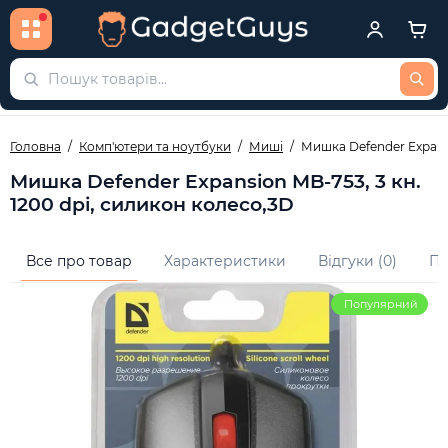
Головна
Комп'ютери та ноутбуки
Миші
Мишка Defender Expansi
Мишка Defender Expansion MB-753, 3 кн.
1200 dpi, силикон колесо,3D
Все про товар
Характеристики
Відгуки (0)
Пи
Популярний