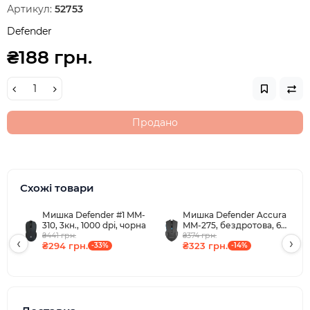
Артикул:
52753
Defender
₴188 грн.
Продано
Схожі товари
Мишка Defender #1 MM-
Мишка Defender Accura
310, 3кн., 1000 dpi, чорна
MM-275, бездротова, 6
₴441 грн.
кн. до 1600 dpi, синій
₴374 грн.
‹
›
₴294 грн.
₴323 грн.
-33%
-14%