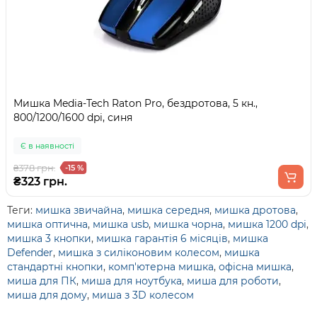
Мишка Media-Tech Raton Pro, бездротова, 5 кн.,
800/1200/1600 dpi, синя
Є в наявності
₴378 грн.
-15 %
₴323 грн.
Теги:
мишка звичайна
,
мишка середня
,
мишка дротова
,
мишка оптична
,
мишка usb
,
мишка чорна
,
мишка 1200 dpi
,
мишка 3 кнопки
,
мишка гарантія 6 місяців
,
мишка
Defender
,
мишка з силіконовим колесом
,
мишка
стандартні кнопки
,
комп'ютерна мишка
,
офісна мишка
,
миша для ПК
,
миша для ноутбука
,
миша для роботи
,
миша для дому
,
миша з 3D колесом