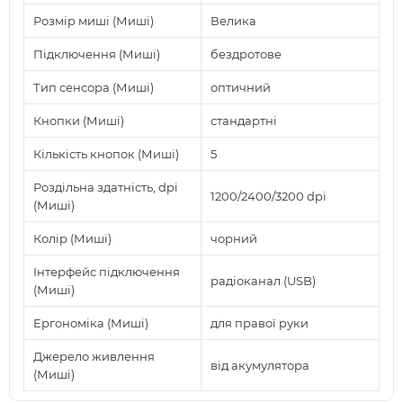
Розмір миші (Миші)
Велика
Підключення (Миші)
бездротове
Тип сенсора (Миші)
оптичний
Кнопки (Миші)
стандартні
Кількість кнопок (Миші)
5
Роздільна здатність, dpi
1200/2400/3200 dpi
(Миші)
Колір (Миші)
чорний
Інтерфейс підключення
радіоканал (USB)
(Миші)
Ергономіка (Миші)
для правої руки
Джерело живлення
від акумулятора
(Миші)