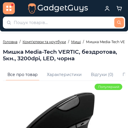
Головна
Комп'ютери та ноутбуки
Миші
Мишка Media-Tech VERTI
Мишка Media-Tech VERTIC, бездротова,
5кн., 3200dpi, LED, чорна
Все про товар
Характеристики
Відгуки (0)
Пи
Популярний