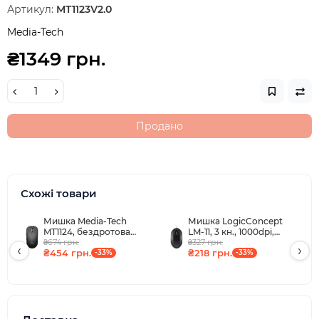
Артикул:
MT1123V2.0
Media-Tech
₴1349 грн.
Продано
Схожі товари
Мишка Media-Tech
Мишка LogicConcept
MT1124, бездротова
LM-11, 3 кн., 1000dpi,
Bluetooth+2.4G,
₴674 грн.
чорна
₴327 грн.
‹
›
₴454 грн.
₴218 грн.
3200dpi., 5кн., Silent,
-33%
-33%
чорна