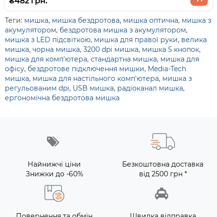
₴482 грн.
Теги:
мишка
,
мишка бездротова
,
мишка оптична
,
мишка з
акумулятором
,
бездротова мишка з акумулятором
,
мишка з LED підсвіткою
,
мишка для правої руки
,
велика
мишка
,
чорна мишка
,
3200 dpi мишка
,
мишка 5 кнопок
,
мишка для комп'ютера
,
стандартна мишка
,
мишка для
офісу
,
бездротове підключення мишки
,
Media-Tech
мишка
,
мишка для настільного комп'ютера
,
мишка з
регульованим dpi
,
USB мишка
,
радіоканал мишка
,
ергономічна бездротова мишка
Найнижчі ціни
Безкоштовна доставка
Знижки до -60%
від 2500 грн *
Повернення та обмін
Швидка відправка