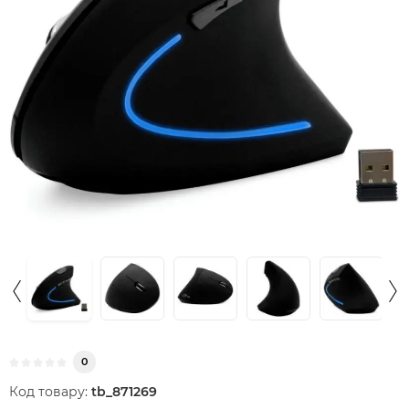
0
Код товару:
tb_871269