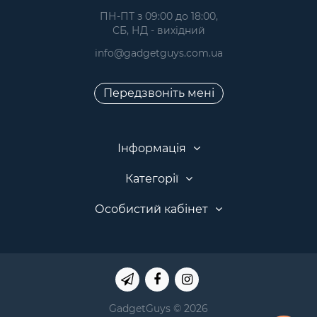
 ПН-ПТ з 09:00 до 18:00, 
 СБ, НД - вихідний
info@gadgetguys.com.ua
Передзвоніть мені
Інформація
Категорії
Особистий кабінет
GadgetGuys © 2026