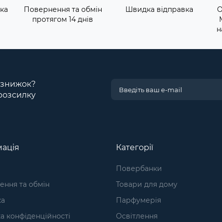
ка
Повернення та обмін
Швидка відправка
О
протягом 14 днів
н
і знижок?
розсилку
ація
Категорії
Повербанки
ння та обмін
Товари для дому
ка
Парфумерія
а конфіденційності
Освітлення