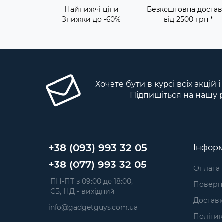
Найнижчі ціни
Безкоштовна достав
Знижки до -60%
від 2500 грн *
Хочете бути в курсі всіх акцій 
Підпишіться на нашу 
+38 (093) 993 32 05
Інформ
+38 (077) 993 32 05
Оплата
 ПН-ПТ з 09:00 до 18:00, 
Поверне
 СБ, НД - вихідний
Достав
info@gadgetguys.com.ua
Політик