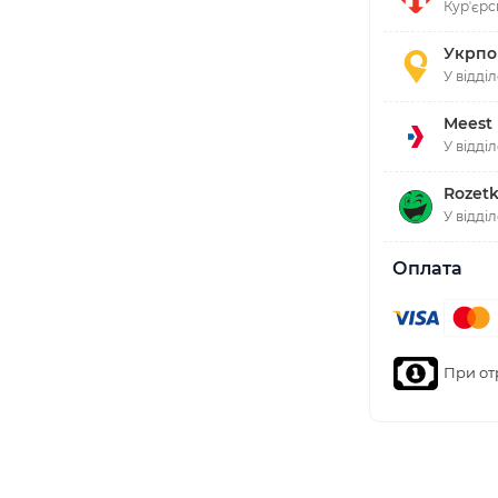
Курʼєрс
Укрпо
У відді
Meest
У відді
Rozetk
У відді
Оплата
При от