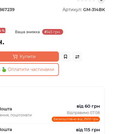
867239
Артикул:
GM-314BK
4 %
Ваша знижка
₴145 грн.
.
Купити
Оплатити частинами
від 60 грн
Пошта
Відправимо 07.08
лення, поштомати
Безкоштовно від 2500 грн
від 115 грн
Пошта