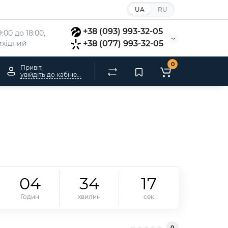
UA
RU
+38 (093) 993-32-05
:00 до 18:00, 
вихідний
+38 (077) 993-32-05
0
Привіт,
увійдіть до кабінету
0
4
3
4
1
6
Годин
хвилин
сек
0