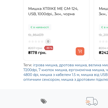
Мишка XTRIKE ME GM-124,
Мишка Modecom
USB, 1000dpi., 3кн., чорна
3кн.
Є в наявності
Є в 
tb_864639
tb_20
0
₴267 грн.
₴284 
-33 %
₴178 грн.
₴242
Теги:
ігрова мишка
,
дротова мишка
,
велика ми
7200dpi
,
7 кнопок мишка
,
ергономічна мишка
,
ч
4800 dpi
,
мишка з кабелем 1.5 м
,
мишка від USB
оптичним сенсором
,
мишка з дротовим підкл