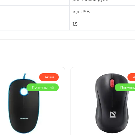
від USB
1,5
Акція
А
Популярний
Популя