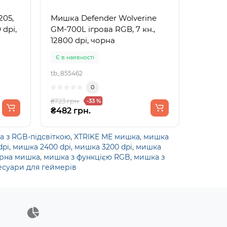
205,
Мишка Defender Wolverine
 dpi,
GM-700L ігрова RGB, 7 кн.,
12800 dpi, чорна
Є в наявності
tb_855462
0
₴723 грн.
-33 %
₴482 грн.
 з RGB-підсвіткою
,
XTRIKE ME мишка
,
мишка
dpi
,
мишка 2400 dpi
,
мишка 3200 dpi
,
мишка
ерна мишка
,
мишка з функцією RGB
,
мишка з
есуари для геймерів