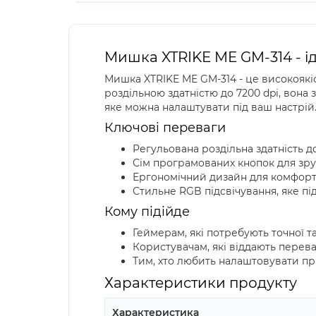
Мишка XTRIKE ME GM-314 - і
Мишка XTRIKE ME GM-314 - це високоякіс
роздільною здатністю до 7200 dpi, вона
яке можна налаштувати під ваш настрій
Ключові переваги
Регульована роздільна здатність до
Сім програмованих кнопок для зруч
Ергономічний дизайн для комфорт
Стильне RGB підсвічування, яке пі
Кому підійде
Геймерам, які потребують точної та
Користувачам, які віддають перев
Тим, хто любить налаштовувати при
Характеристики продукту
Характеристика