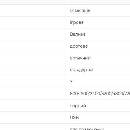
12 місяців
Ігрова
Велика
дротове
оптичний
стандартні
7
800/1600/2400/3200/4800/72
чорний
USB
для правої руки