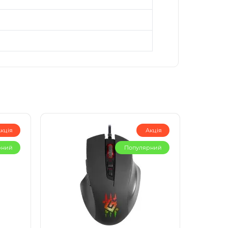
кція
Акція
рний
Популярний