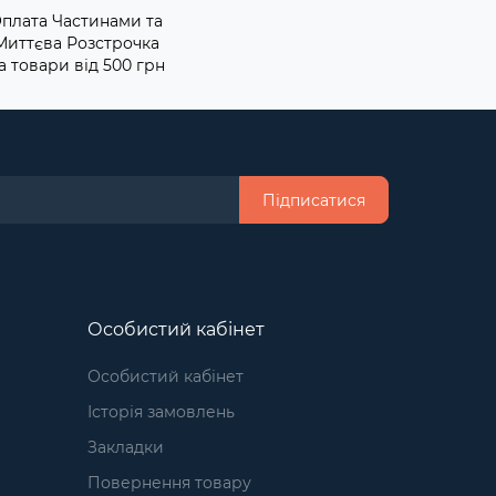
плата Частинами та
Миттєва Розстрочка
а товари від 500 грн
Підписатися
Особистий кабінет
Особистий кабінет
Історія замовлень
Закладки
Повернення товару