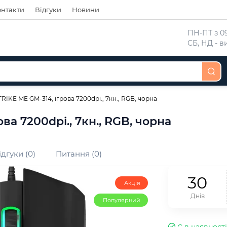
онтакти
Відгуки
Новини
 ПН-ПТ з 09
 СБ, НД - 
IKE ME GM-314, ігрова 7200dpi., 7кн., RGB, чорна
а 7200dpi., 7кн., RGB, чорна
ідгуки (0)
Питання (0)
3
0
Акція
Днів
Популярний
Є в наявності