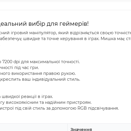
деальний вибір для геймерів!
ний ігровий маніпулятор, який відрізняється своєю точністю
 забезпечує швидке та точне керування в іграх. Мишка має с
.
 7200 dpi для максимальної точності.
ності під час гри.
ного використання правою рукою.
дкреслить ваш індивідуальний стиль.
 швидкої реакції в іграх.
агу високоякісним та надійним пристроям.
строї під свій стиль за допомогою RGB підсвічування.
Значення