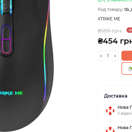
Код товару:
tb_
XTRIKE ME
₴599 грн.
-2
₴454 грн
Доставка
Нова 
У відді
Нова 