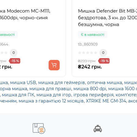
 MC-M111,
Мишка Defender Bit MB-
, 1600dpi, чорно-синя
бездротова, 3 кн. до 1200
безшумна, чорна
наявності
Є в наявності
0644
tb_860909
0
0
грн.
₴299 грн.
-15 %
-19 %
 грн.
₴242 грн.
шка
,
мишка USB
,
мишка для геймерів
,
оптична мишка
,
мишка
орна мишка
,
мишка для правші
,
мишка 800 dpi
,
мишка 1600 
,
мишка для ПК
,
мишка для ігор
,
ігрова периферія
,
комп'ют
юченням
,
мишка з гарантією 12 місяців
,
XTRIKE ME GM-314
,
акс