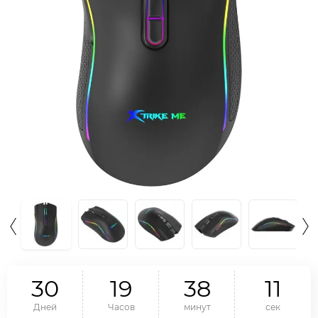
3
0
1
9
3
8
1
0
Дней
Часов
минут
сек