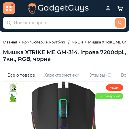
Главная
Компьютеры и ноутбуки
Мыши
Мишка XTRIKE ME GM-31
Мишка XTRIKE ME GM-314, ігрова 7200dpi.,
7кн., RGB, чорна
Все о товаре
Характеристики
Отзывы (0)
Воп
Акция
24
Популярный
3