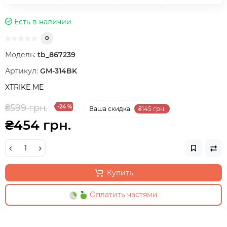
Есть в наличии
0
Модель:
tb_867239
Артикул:
GM-314BK
XTRIKE ME
₴599 грн.
-24 %
Ваша cкидка
₴145 грн.
₴454 грн.
Купить
Оплатить частями