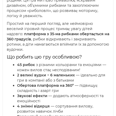
родини. Ця гра миттєво приваблює яскравим
дизайном, об’ємними рибками та захоплюючим
процесом «риболовлі», що розвиває моторику,
логіку й уважність.
Простий на перший погляд, але неймовірно
веселий ігровий процес тримає увагу дітей
надовго:
платформа з 35-ма рибками обертається на
360 градусів
, рибки відкривають і закривають
ротики, а діти намагаються впіймати їх за допомогою
вудочки.
Що робить цю гру особливою?
45 рибок
з різними кольорами та емоціями —
кожен вилов стає несподіваним!
2 великі вудки
+
6 маленьких
— ідеально для
гри в компанії або з батьками
Обертова платформа на 360°
— підвищує
складність і азарт гри
Звукові ефекти
— додають атмосферності та
емоційності
4 знімні відерця
— сортування вилову,
розвиток навичок лічби