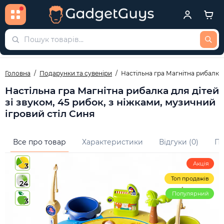
Головна
Подарунки та сувеніри
Настільна гра Магнітна рибалка д
Настільна гра Магнітна рибалка для дітей
зі звуком, 45 рибок, з ніжками, музичний
ігровий стіл Синя
Все про товар
Характеристики
Відгуки (0)
Пи
Акція
3
Топ продажів
24
Популярний
3