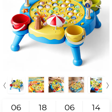
0
6
1
8
0
6
1
3