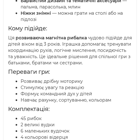
Барвистий дизайн та тематичні аксесуари
—
пальма, парасолька, млин
Ніжки знімні
— можна грати на столі або на
підлозі
Кому підійде:
Ця
розвиваюча магнітна рибалка
чудово підійде для
дітей віком від 3 років. Іграшка допомагає тренувати
координацію рухів, логічне мислення, посидючість
та уважність. Це ідеальне рішення для спільної гри з
батьками, братами чи сестрами.
Переваги гри:
Розвиває дрібну моторику
Стимулює увагу та реакцію
Формує командний дух у дітей
Навчає рахунку, сортуванню, кольорам
Комплектація:
45 рибок
2 великі вудки
6 маленьких вудочок
4 кольорові відерця