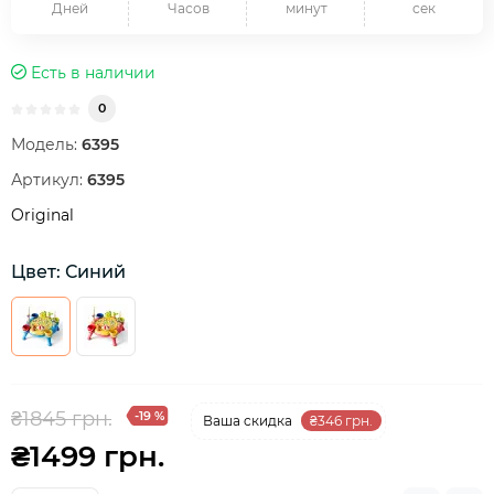
Дней
Часов
минут
сек
Есть в наличии
0
Модель:
6395
Артикул:
6395
Original
Цвет: Синий
₴1845 грн.
-19 %
Ваша cкидка
₴346 грн.
₴1499 грн.