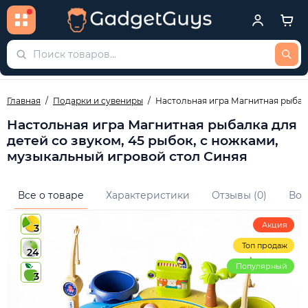
Главная
Подарки и сувениры
Настольная игра Магнитная рыбалк
Настольная игра Магнитная рыбалка для
детей со звуком, 45 рыбок, с ножками,
музыкальный игровой стол Синяя
Все о товаре
Характеристики
Отзывы (0)
Воп
Акция
3
Топ продаж
24
Популярный
3