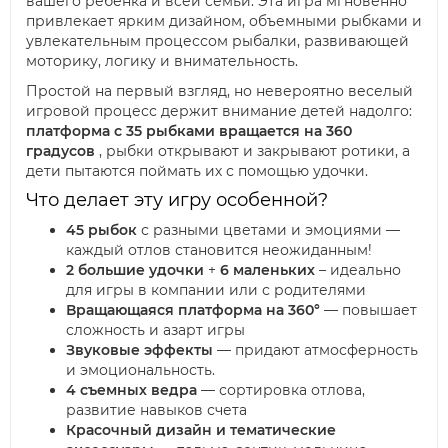
вашего ребенка и всей семьи. Эта игра мгновенно
привлекает ярким дизайном, объемными рыбками и
увлекательным процессом рыбалки, развивающей
моторику, логику и внимательность.
Простой на первый взгляд, но невероятно веселый
игровой процесс держит внимание детей надолго:
платформа с 35 рыбками вращается на 360
градусов
, рыбки открывают и закрывают ротики, а
дети пытаются поймать их с помощью удочки.
Что делает эту игру особенной?
45 рыбок
с разными цветами и эмоциями —
каждый отлов становится неожиданным!
2 большие удочки
+
6 маленьких
– идеально
для игры в компании или с родителями
Вращающаяся платформа на 360°
— повышает
сложность и азарт игры
Звуковые эффекты
— придают атмосферность
и эмоциональность.
4 съемных ведра
— сортировка отлова,
развитие навыков счета
Красочный дизайн и тематические