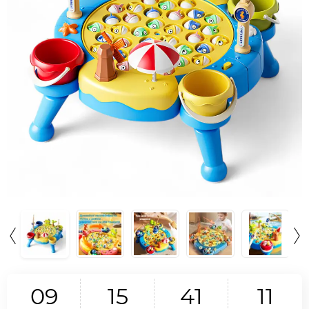
0
9
1
5
4
1
1
0