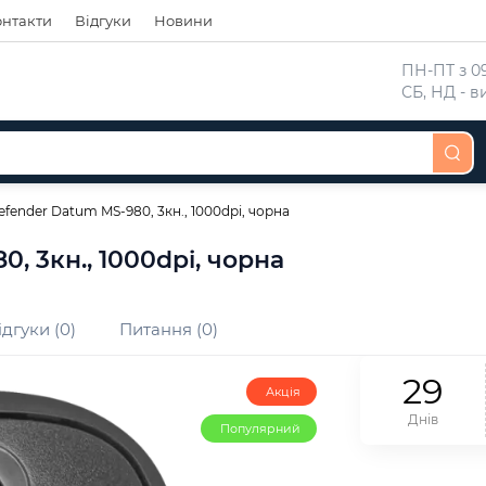
онтакти
Відгуки
Новини
 ПН-ПТ з 09
 СБ, НД - 
fender Datum MS-980, 3кн., 1000dpi, чорна
 3кн., 1000dpi, чорна
ідгуки (0)
Питання (0)
2
9
Акція
Днів
Популярний