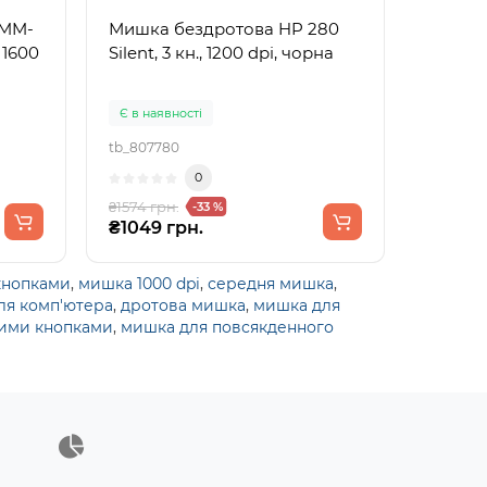
 MM-
Мишка бездротова HP 280
 1600
Silent, 3 кн., 1200 dpi, чорна
Є в наявності
tb_807780
0
₴1574 грн.
-33 %
₴1049 грн.
кнопками
,
мишка 1000 dpi
,
середня мишка
,
ля комп'ютера
,
дротова мишка
,
мишка для
ними кнопками
,
мишка для повсякденного