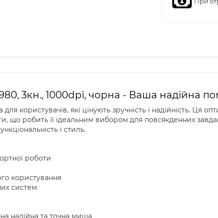
При от
0, 3кн., 1000dpi, чорна - Ваша надійна п
ля користувачів, які цінують зручність і надійність. Ця оп
оти, що робить її ідеальним вибором для повсякденних завда
ункціональність і стиль.
ортної роботи
ого користування
них систем
на надійна та точна миша