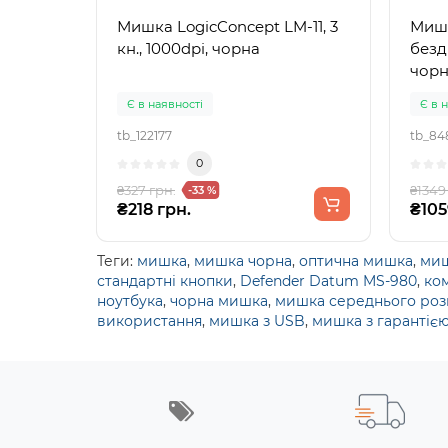
Мишка LogicConcept LM-11, 3
Мишка Media-Tec
кн., 1000dpi, чорна
безд
чор
Є в наявності
Є в 
tb_122177
tb_84
0
₴327 грн.
₴1349
-33 %
₴218 грн.
₴105
Теги:
мишка
,
мишка чорна
,
оптична мишка
,
миш
стандартні кнопки
,
Defender Datum MS-980
,
ко
ноутбука
,
чорна мишка
,
мишка середнього роз
використання
,
мишка з USB
,
мишка з гарантією