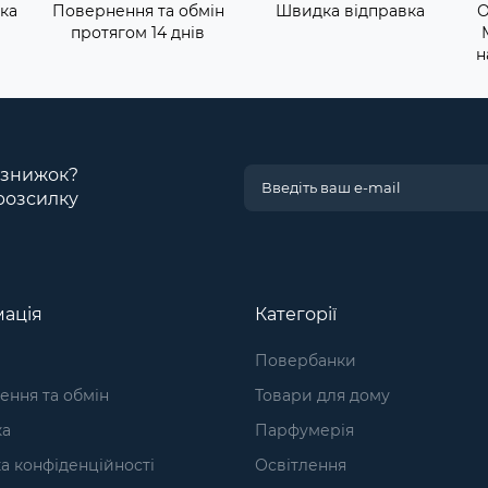
ка
Повернення та обмін
Швидка відправка
О
протягом 14 днів
н
і знижок?
розсилку
ація
Категорії
Повербанки
ння та обмін
Товари для дому
ка
Парфумерія
а конфіденційності
Освітлення