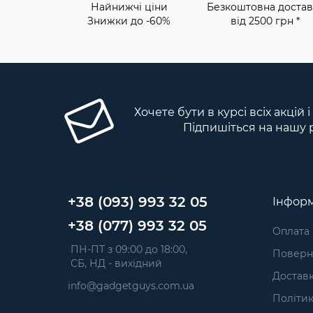
Найнижчі ціни
Безкоштовна достав
Знижки до -60%
від 2500 грн *
Хочете бути в курсі всіх акцій 
Підпишіться на нашу 
+38 (093) 993 32 05
Інформ
+38 (077) 993 32 05
Оплата
 ПН-ПТ з 09:00 до 18:00, 
Поверне
 СБ, НД - вихідний
Достав
info@gadgetguys.com.ua
Політик