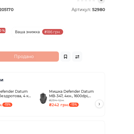
205170
Артикул:
52980
0 %
Ваша знижка
₴186 грн.
Продано
ри
efender Datum
Мишка Defender Datum
Мишка De
бездротова, 4 кн.
MB-347, 4кн., 1600dpi,
MM-265, б
pi, чорна
чорна
₴284 грн.
1600 dpi, 
₴284 грн.
›
н.
₴242 грн.
₴242 грн
-15%
-15%