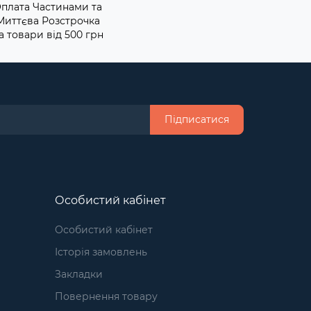
плата Частинами та
Миттєва Розстрочка
а товари від 500 грн
Підписатися
Особистий кабінет
Особистий кабінет
Історія замовлень
Закладки
Повернення товару