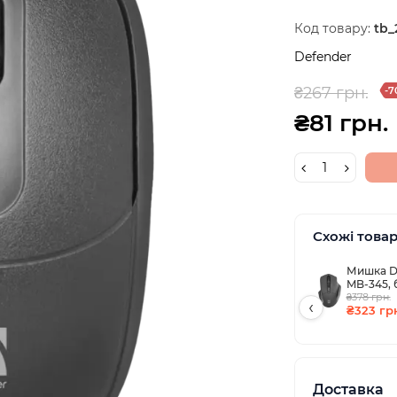
Код товару:
tb_
Defender
₴267 грн.
-7
₴81 грн.
Схожі това
Мишка D
MB-345, 
до 1600 d
₴378 грн.
‹
₴323 гр
Доставка