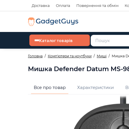
Доставка
Оплата
Повернення та обмін
К
Каталог товарів
Головна
Комп'ютери та ноутбуки
Миші
Мишка De
Мишка Defender Datum MS-980,
Все про товар
Характеристики
В