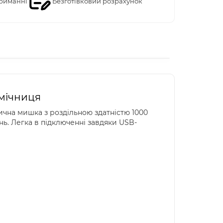
риманні
Безготівковий розрахунок
омічниця
тична мишка з роздільною здатністю 1000
нь. Легка в підключенні завдяки USB-