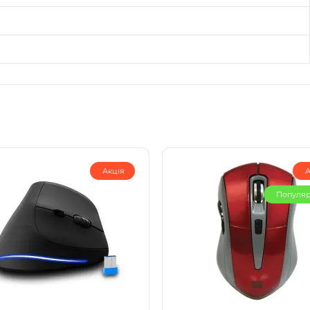
Акція
А
Популя