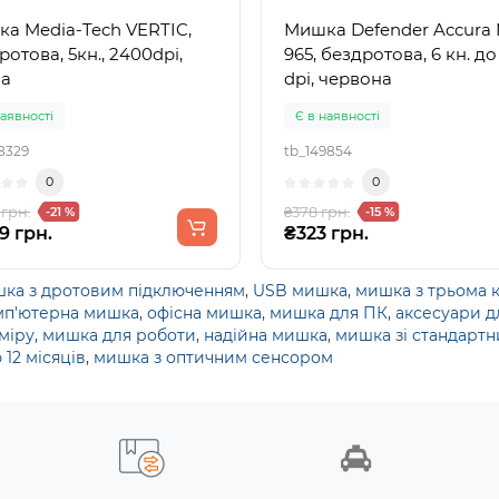
h VERTIC,
Мишка Defender Accura
ротова, 5кн., 2400dpi,
965, бездротова, 6 кн. до
на
dpi, червона
наявності
Є в наявності
8329
tb_149854
0
0
 грн.
₴378 грн.
-21 %
-15 %
9 грн.
₴323 грн.
ка з дротовим підключенням
,
USB мишка
,
мишка з трьома 
мп'ютерна мишка
,
офісна мишка
,
мишка для ПК
,
аксесуари д
міру
,
мишка для роботи
,
надійна мишка
,
мишка зі стандарт
 12 місяців
,
мишка з оптичним сенсором