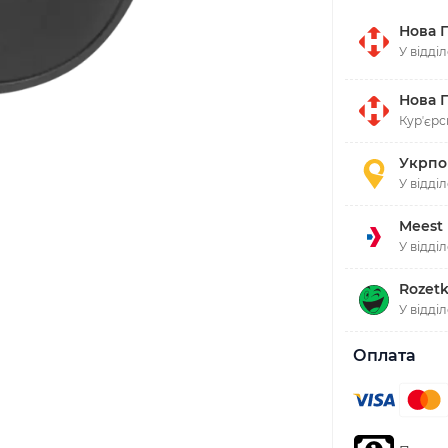
Нова 
У відді
Нова 
Курʼєрс
Укрпо
У відді
Meest
У відді
Rozetk
У відді
Оплата