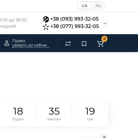
UA
RU
+38 (093) 993-32-05
:00 до 18:00, 
вихідний
+38 (077) 993-32-05
0
Привіт,
увійдіть до кабінету
1
8
3
5
1
8
Годин
хвилин
сек
0