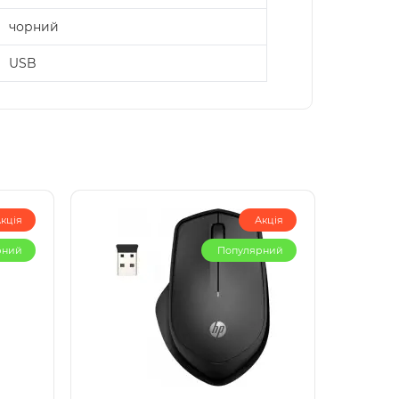
чорний
USB
кція
Акція
рний
Популярний