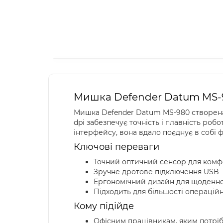
Мишка Defender Datum MS-98
Мишка Defender Datum MS-980 створена д
dpi забезпечує точність і плавність роб
інтерфейсу, вона вдало поєднує в собі ф
Ключові переваги
Точний оптичний сенсор для комф
Зручне дротове підключення USB
Ергономічний дизайн для щоденн
Підходить для більшості операцій
Кому підійде
Офісним працівникам, яким потріб