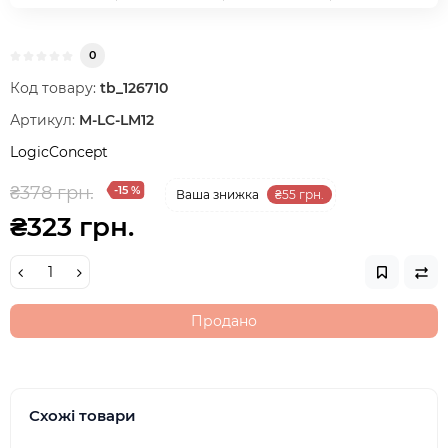
0
Код товару:
tb_126710
Артикул:
M-LC-LM12
LogicConcept
₴378 грн.
-15 %
Ваша знижка
₴55 грн.
₴323 грн.
Продано
Схожі товари