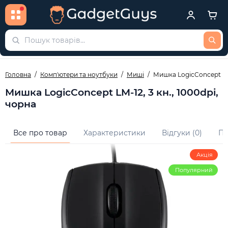
Головна
Комп'ютери та ноутбуки
Миші
Мишка LogicConcept LM-
Мишка LogicConcept LM-12, 3 кн., 1000dpi,
чорна
Все про товар
Характеристики
Відгуки (0)
Пи
Акція
Популярний