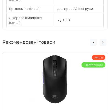
Ергономіка (Миші)
для правої/лівої руки
Джерело живлення
від USB
(Миші)
Рекомендовані товари
Акція
Популярний