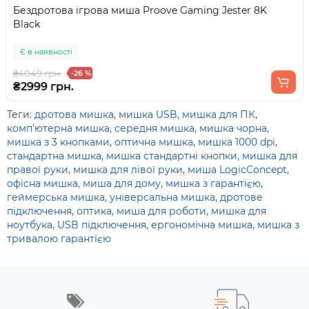
Бездротова ігрова миша Proove Gaming Jester 8K
Black
Є в наявності
₴4049 грн.
-26 %
₴2999 грн.
Теги:
дротова мишка
,
мишка USB
,
мишка для ПК
,
комп'ютерна мишка
,
середня мишка
,
мишка чорна
,
мишка з 3 кнопками
,
оптична мишка
,
мишка 1000 dpi
,
стандартна мишка
,
мишка стандартні кнопки
,
мишка для
правої руки
,
мишка для лівої руки
,
миша LogicConcept
,
офісна мишка
,
миша для дому
,
мишка з гарантією
,
геймерська мишка
,
універсальна мишка
,
дротове
підключення
,
оптика
,
миша для роботи
,
мишка для
ноутбука
,
USB підключення
,
ергономічна мишка
,
мишка з
тривалою гарантією