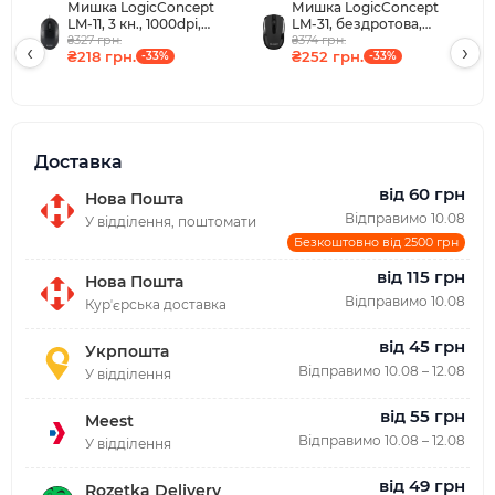
Мишка LogicConcept
Мишка LogicConcept
LM-11, 3 кн., 1000dpi,
LM-31, бездротова,
чорна
₴327 грн.
1200dpi, 3кн., USB, чорна
₴374 грн.
‹
›
₴218 грн.
₴252 грн.
-33%
-33%
Доставка
від 60 грн
Нова Пошта
Відправимо 10.08
У відділення, поштомати
Безкоштовно від 2500 грн
від 115 грн
Нова Пошта
Відправимо 10.08
Курʼєрська доставка
від 45 грн
Укрпошта
Відправимо 10.08 – 12.08
У відділення
від 55 грн
Meest
Відправимо 10.08 – 12.08
У відділення
від 49 грн
Rozetka Delivery