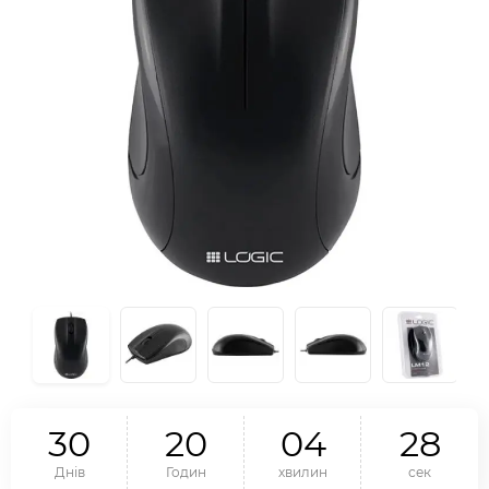
3
0
2
0
0
4
2
8
Днів
Годин
хвилин
сек