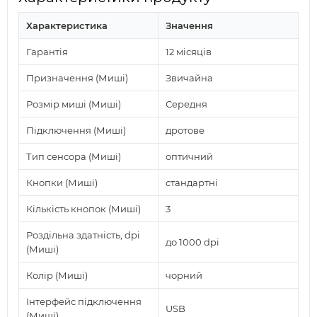
Характеристика
Значення
Гарантія
12 місяців
Призначення (Миші)
Звичайна
Розмір миші (Миші)
Середня
Підключення (Миші)
дротове
Тип сенсора (Миші)
оптичний
Кнопки (Миші)
стандартні
Кількість кнопок (Миші)
3
Роздільна здатність, dpi
до 1000 dpi
(Миші)
Колір (Миші)
чорний
Інтерфейс підключення
USB
(Миші)