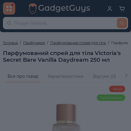
Головна
Парфумерія
Парфумований спрей для тіла
Парфумован
Парфумований спрей для тіла Victoria's
Secret Bare Vanilla Daydream 250 мл
Все про товар
Характеристики
Відгуки (0)
Пи
Акція
Популярний