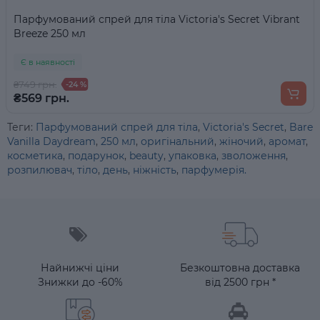
Парфумований спрей для тіла Victoria's Secret Vibrant
Breeze 250 мл
Є в наявності
₴749 грн.
-24 %
₴569 грн.
Теги:
Парфумований спрей для тіла
,
Victoria's Secret
,
Bare
Vanilla Daydream
,
250 мл
,
оригінальний
,
жіночий
,
аромат
,
косметика
,
подарунок
,
beauty
,
упаковка
,
зволоження
,
розпилювач
,
тіло
,
день
,
ніжність
,
парфумерія.
Найнижчі ціни
Безкоштовна доставка
Знижки до -60%
від 2500 грн *