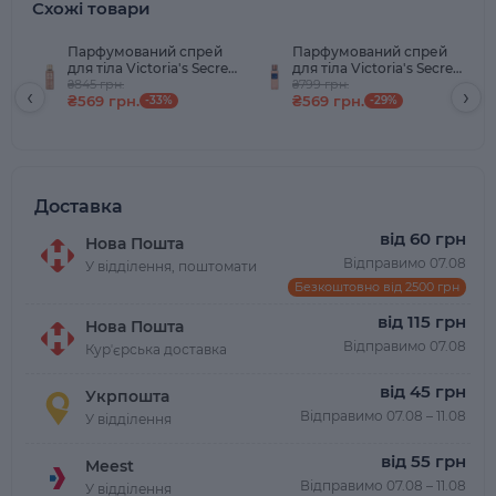
Схожі товари
Парфумований спрей
Парфумований спрей
для тіла Victoria's Secret
для тіла Victoria's Secret
Bare Vanilla 250 мл
₴845 грн.
Bare Vanilla Starlit 250 мл
₴799 грн.
‹
›
₴569 грн.
₴569 грн.
-33%
-29%
Доставка
від 60 грн
Нова Пошта
Відправимо 07.08
У відділення, поштомати
Безкоштовно від 2500 грн
від 115 грн
Нова Пошта
Відправимо 07.08
Курʼєрська доставка
від 45 грн
Укрпошта
Відправимо 07.08 – 11.08
У відділення
від 55 грн
Meest
Відправимо 07.08 – 11.08
У відділення