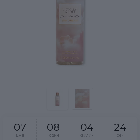
0
7
0
8
0
4
2
4
Днів
Годин
хвилин
сек