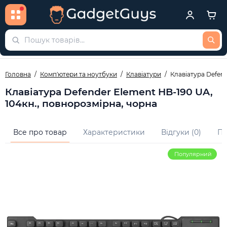
Головна
Комп'ютери та ноутбуки
Клавіатури
Клавіатура Defend
Клавіатура Defender Element HB-190 UA,
104кн., повнорозмірна, чорна
Все про товар
Характеристики
Відгуки (0)
Пи
Популярний