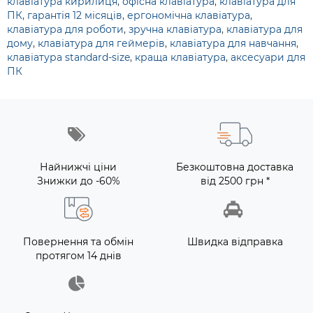
клавіатура кирилиця
,
офісна клавіатура
,
клавіатура для
ПК
,
гарантія 12 місяців
,
ергономічна клавіатура
,
клавіатура для роботи
,
зручна клавіатура
,
клавіатура для
дому
,
клавіатура для геймерів
,
клавіатура для навчання
,
клавіатура standard-size
,
краща клавіатура
,
аксесуари для
ПК
Найнижчі ціни
Безкоштовна доставка
Знижки до -60%
від 2500 грн *
Повернення та обмін
Швидка відправка
протягом 14 днів