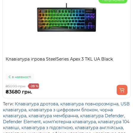
Популярний
Клавіатура ігрова SteelSeries Apex 3 TKL UA Black
Є в наявності
₴5099 грн.
-28 %
₴3680 грн.
Теги:
Клавіатура дротова
,
клавіатура повнорозмірна
,
USB
клавіатура
,
клавіатура з цифровим блоком
,
чорна
клавіатура
,
клавіатура мембранна
,
клавіатура Defender
,
Defender Element
,
комп'ютерна клавіатура
,
клавіатура 104
клавіші
,
клавіатура з підсвіткою
,
клавіатура англійська
,