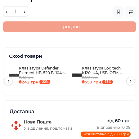
Продано
Схожі товари
Клавіатура Defender
Клавіатура Logitech
Element HB-520 B, 104+3
K120, UA, USB, OEM,
кн., UA, USB, чорна
₴312 грн.
чорна
₴839 грн.
‹
›
₴242 грн.
₴559 грн.
-22%
-33%
Доставка
від 60 грн
Нова Пошта
Відправимо 10.08
У відділення, поштомати
Безкоштовно від 2500 грн