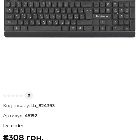
0
Код товару:
tb_824393
Артикул:
45192
Defender
₴308 грн.