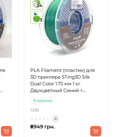
24
3
для
PLA Filament (пластик) для
k
3D принтера STing3D Silk
Dual Color 1.75 мм 1 кг
Двухцветный Синий +
Зеленый
В наличии
7290
0
₴949 грн.