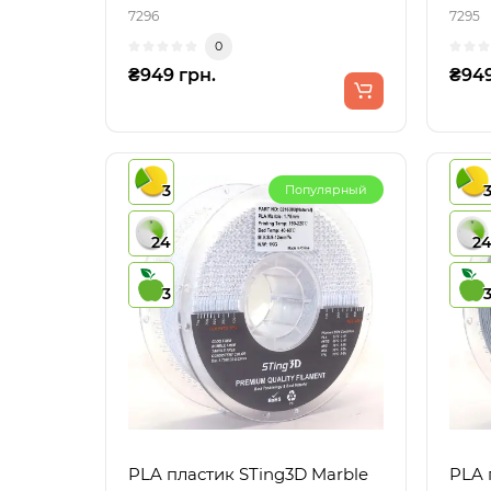
7296
7295
0
₴949 грн.
₴949
3
Популярный
24
2
3
PLA пластик STing3D Marble
PLA 