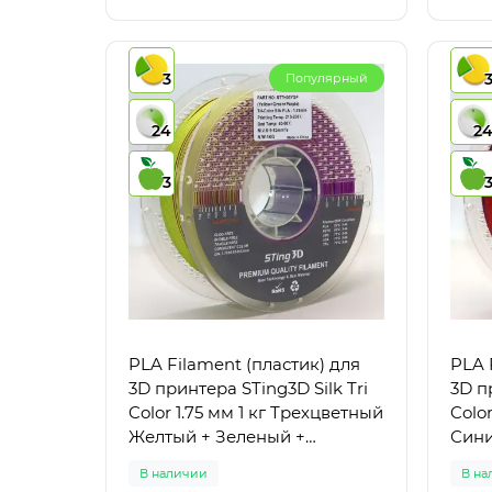
3
Популярный
24
2
3
PLA Filament (пластик) для
PLA 
3D принтера STing3D Silk Tri
3D п
Color 1.75 мм 1 кг Трехцветный
Colo
Желтый + Зеленый +
Сини
Фиолетовый
В наличии
В на