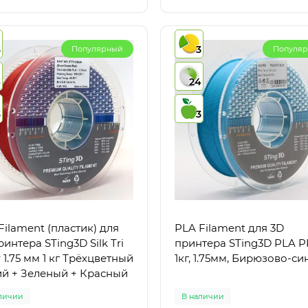
3
3
Популярный
Популя
4
24
3
3
Filament (пластик) для
PLA Filament для 3D
ринтера STing3D Silk Tri
принтера STing3D PLA 
r 1.75 мм 1 кг Трёхцветный
1кг, 1.75мм, Бирюзово-си
й + Зеленый + Красный
личии
В наличии