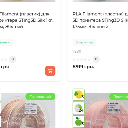
Filament (пластик) для
PLA Filament (пластик) 
интера STing3D Silk 1кг,
3D принтера STing3D Silk 
мм, Желтый
1.75мм, Зелёный
личии
В наличии
7280
0
0
 грн.
₴919 грн.
3
3
Популярный
Популя
4
24
3
3