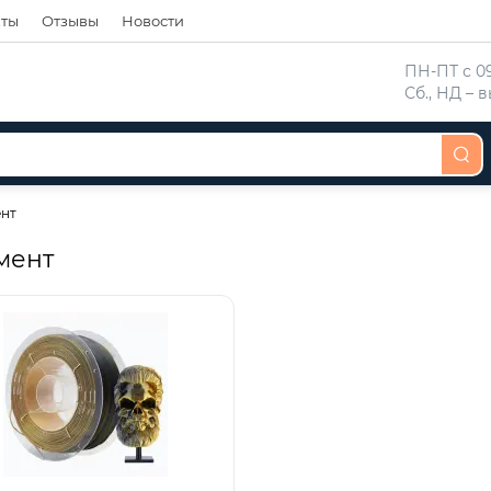
кты
Отзывы
Новости
 ПН-ПТ с 09
 Сб., НД –
ент
мент