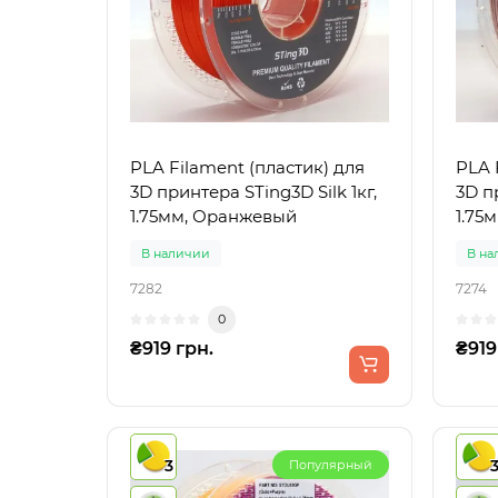
PLA Filament (пластик) для
PLA 
3D принтера STing3D Silk 1кг,
3D пр
1.75мм, Оранжевый
1.75
В наличии
В на
7282
7274
0
₴919 грн.
₴919
3
Популярный