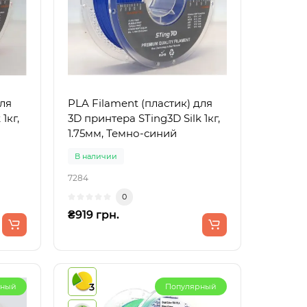
для
PLA Filament (пластик) для
1кг,
3D принтера STing3D Silk 1кг,
1.75мм, Темно-синий
В наличии
7284
0
₴919 грн.
3
рный
Популярный