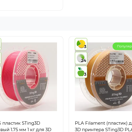
3
3
Популя
4
24
3
3
 пластик STing3D
PLA Filament (пластик) 
вый 1.75 мм 1 кг для 3D
3D принтера STing3D PL