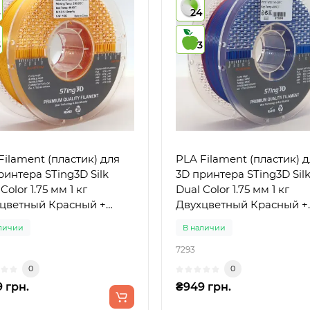
4
24
3
3
Filament (пластик) для
PLA Filament (пластик) 
ринтера STing3D Silk
3D принтера STing3D Sil
Color 1.75 мм 1 кг
Dual Color 1.75 мм 1 кг
цветный Красный +
Двухцветный Красный +
той
Синий
личии
В наличии
7293
0
0
 грн.
₴949 грн.