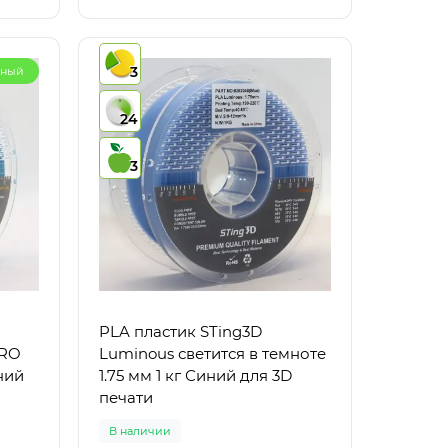
3
рный
24
3
PLA пластик STing3D
PRO
Luminous светится в темноте
ний
1.75 мм 1 кг Синий для 3D
печати
В наличии