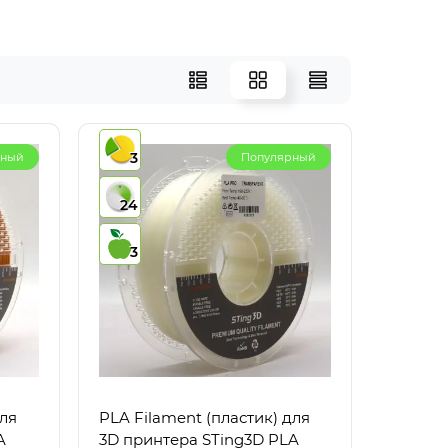
3
рный
Популярный
24
3
для
PLA Filament (пластик) для
A
3D принтера STing3D PLA