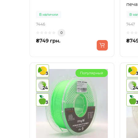
печа
В наличии
В на
7446
7447
0
₴749 грн.
₴749
3
Популярный
24
2
3