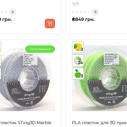
7271
0
0
 грн.
₴849 грн.
3
3
Популярный
4
24
3
3
пластик STing3D Marble
PLA пластик для 3D при