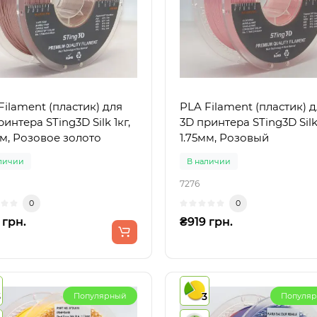
Filament (пластик) для
PLA Filament (пластик) 
интера STing3D Silk 1кг,
3D принтера STing3D Silk 
мм, Розовое золото
1.75мм, Розовый
личии
В наличии
7276
0
0
 грн.
₴919 грн.
3
3
Популярный
Популя