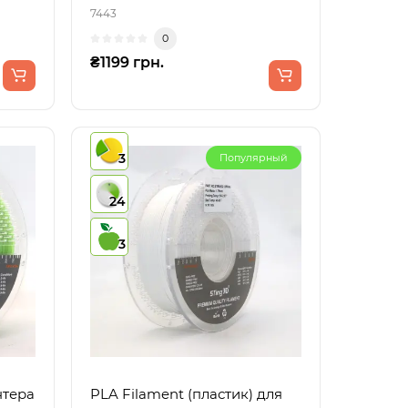
7443
0
₴1199 грн.
3
Популярный
24
3
нтера
PLA Filament (пластик) для