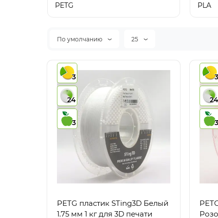
PETG
PLA
По умолчанию
25
3
24
2
3
PETG пластик STing3D Белый
PETG
1.75 мм 1 кг для 3D печати
Розо