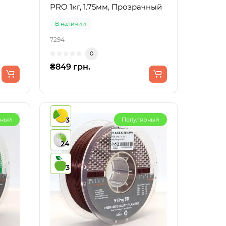
PRO 1кг, 1.75мм, Прозрачный
В наличии
7294
0
₴849 грн.
3
рный
Популярный
24
3