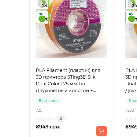
24
2
3
PLA Filament (пластик) для
PLA 
3D принтера STing3D Silk
3D п
Dual Color 1.75 мм 1 кг
Dual 
Двухцветный Золотой +
Двух
Фиолетовый
Золо
В наличии
В на
7291
7292
0
₴949 грн.
₴949