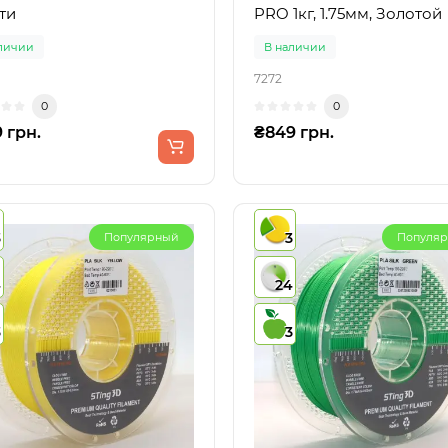
ти
PRO 1кг, 1.75мм, Золотой
личии
В наличии
7272
0
0
 грн.
₴849 грн.
3
3
Популярный
Популя
4
24
3
3