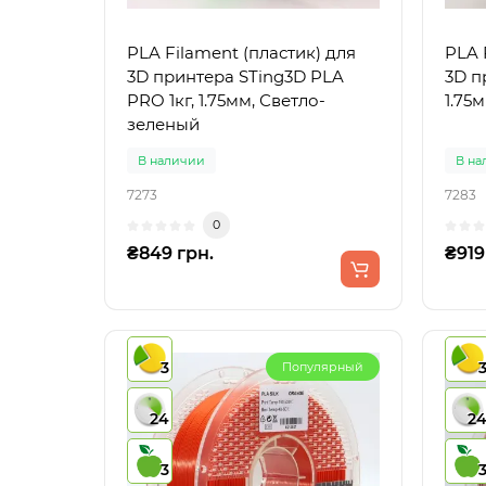
PLA Filament (пластик) для
PLA 
3D принтера STing3D PLA
3D пр
PRO 1кг, 1.75мм, Светло-
1.75
зеленый
В наличии
В на
7273
7283
0
₴849 грн.
₴919
3
Популярный
24
2
3