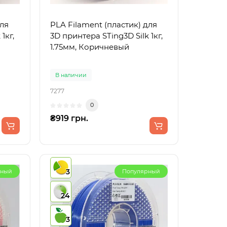
для
PLA Filament (пластик) для
1кг,
3D принтера STing3D Silk 1кг,
1.75мм, Коричневый
В наличии
7277
0
₴919 грн.
3
рный
Популярный
24
3