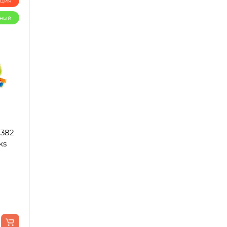
кция
рный
 382
ks