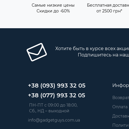
Самые низкие цены
Бесплатная достав
Скидки до -60%
от 2500 грн*
Хотите быть в курсе всех акци
Подпишитесь на наш
+38 (093) 993 32 05
Инфор
+38 (077) 993 32 05
Возврат
 ПН-ПТ с 09:00 до 18:00, 
Оплата
 Сб., НД – выходной
Достав
info@gadgetguys.com.ua
Полити