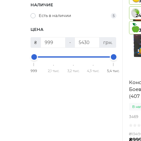
НАЛИЧИЕ
2
Есть в наличии
5
ЦЕНА
₴
-
грн.
999
2,1 тыс.
3,2 тыс.
4,3 тыс.
5,4 тыс.
Конс
Боев
(407
В на
3469
₴1349
₴999