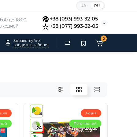
UA
RU
+38 (093) 993-32-05
:00 до 18:00, 
 выходной
+38 (077) 993-32-05
0
Здравствуйте,
войдите в кабинет
3
кция
Акция
рный
Популярный
24