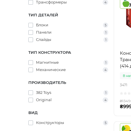
Трансформеры
4
ТИП ДЕТАЛЕЙ
Блоки
5
Панели
1
Слайды
1
ТИП КОНСТРУКТОРА
Конс
Тран
Магнитные
1
(414
Механические
4
В на
ПРОИЗВОДИТЕЛЬ
3471
382 Toys
1
Original
4
₴1349
₴999
ВИД
Конструкторы
5