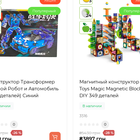
3
3
Акция
А
Популярный
Популя
4
24
3
3
труктор Трансформер
Магнитный конструктор
ой Робот и Автомобиль
Toys Magic Magnetic Bloc
 деталей) Синий
DIY 349 деталей
личии
В наличии
3516
0
0
 грн.
₴5430 грн.
-26 %
-28 %
 грн.
₴3897 грн.