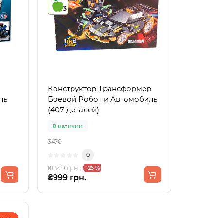
3
Конструктор Трансформер
ль
Боевой Робот и Автомобиль
(407 деталей)
В наличии
3470
0
₴1349 грн.
-26 %
₴999 грн.