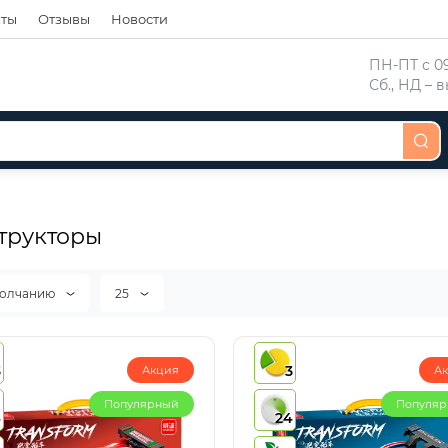
кты
Отзывы
Новости
 ПН-ПТ с 09
 Сб., НД –
трукторы
молчанию
25
3
3
Акция
А
Популярный
Популя
4
24