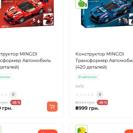
3
3
труктор MINGDI
Конструктор MINGDI
сформер Автомобиль
Трансформер Автомоби
 деталей)
(420 деталей)
личии
В наличии
3472
0
0
 грн.
₴1349 грн.
-26 %
-26 %
 грн.
₴999 грн.