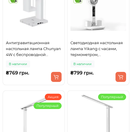
3
3
Антигравитационная
Светодиодная настольная
настольная лампа Chunyan
лампа Yikang с часами,
4W с беспроводной
термометром,
зарядкой и димером
вентилятором и
В наличии
В наличии
(белый цвет)
регулировкой цвета света
₴769 грн.
₴799 грн.
Акция
Популярный
Популярный