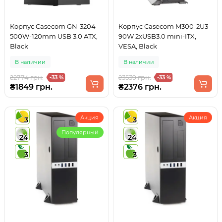
Корпус Casecom GN-3204
Корпус Casecom M300-2U3
500W-120mm USB 3.0 ATX,
90W 2xUSB3.0 mini-ITX,
Black
VESA, Black
В наличии
В наличии
₴2774 грн.
₴3539 грн.
-33 %
-33 %
₴1849 грн.
₴2376 грн.
Акция
Акция
3
3
Популярный
24
24
3
3