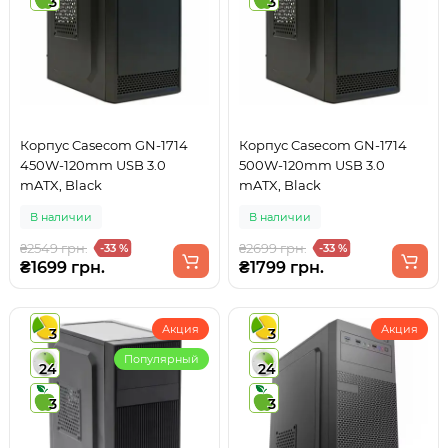
3
3
Корпус Casecom GN-1714
Корпус Casecom GN-1714
450W-120mm USB 3.0
500W-120mm USB 3.0
mATX, Black
mATX, Black
В наличии
В наличии
₴2549 грн.
₴2699 грн.
-33 %
-33 %
₴1699 грн.
₴1799 грн.
Акция
Акция
3
3
Популярный
24
24
3
3