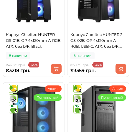
Корпус Chieftec HUNTER
Корпус Chieftec HUNTER 2
GS-01B-OP 4x120mm A-RGB,
GS-02B-OP 4x120mm A-
ATX, без БЖ, Black
RGB, USB-C, ATX, без БЖ,
Black
В наличии
В наличии
₴4769 грн.
₴5039 грн.
-33 %
-33 %
₴3218 грн.
₴3359 грн.
Акция
Акция
3
3
Популярный
Популярный
24
24
3
3