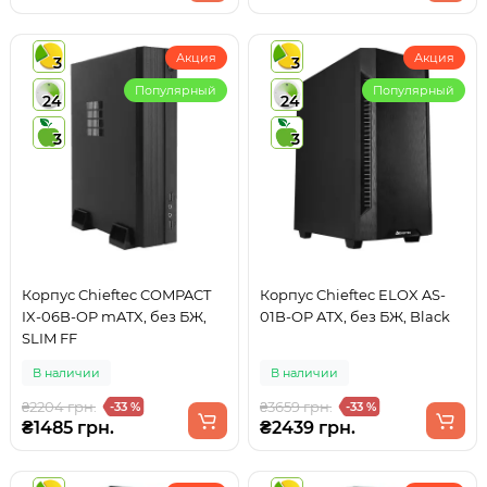
Акция
Акция
3
3
Популярный
Популярный
24
24
3
3
Корпус Chieftec COMPACT
Корпус Chieftec ELOX AS-
IX-06B-OP mATX, без БЖ,
01B-OP ATX, без БЖ, Black
SLIM FF
В наличии
В наличии
₴2204 грн.
₴3659 грн.
-33 %
-33 %
₴1485 грн.
₴2439 грн.