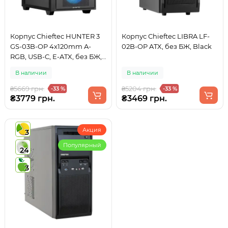
Корпус Chieftec HUNTER 3
Корпус Chieftec LIBRA LF-
GS-03B-OP 4x120mm A-
02B-OP ATX, без БЖ, Black
RGB, USB-C, E-ATX, без БЖ,
Black
В наличии
В наличии
₴5669 грн.
₴5204 грн.
-33 %
-33 %
₴3779 грн.
₴3469 грн.
Акция
3
Популярный
24
3