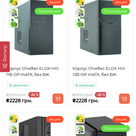
Акция
Акция
3
3
Популярный
Популярный
24
24
3
3
Фильтр
Корпус Chieftec ELOX HO-
Корпус Chieftec ELOX HO-
11B-OP mATX, без БЖ
12B-OP mATX, без БЖ
В наличии
В наличии
₴3299 грн.
₴3299 грн.
-32 %
-32 %
₴2228 грн.
₴2228 грн.
Акция
Акция
3
3
Популярный
24
24