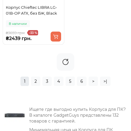
Корпус Chieftec LIBRA LG-
01B-OP ATX, без БЖ, Black
В наличии
₴3659 грн.
-33 %
₴2439 грн.
1
2
3
4
5
6
>
>|
Ищете где выгодно купить Корпуса для ПК?
В каталоге GadgetGuys представлены 132
товаров с гарантией.
Минимальная цена на Корпуса для ПК