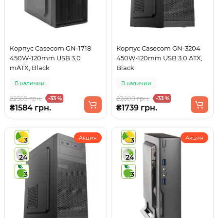
Корпус Casecom GN-1718
Корпус Casecom GN-3204
450W-120mm USB 3.0
450W-120mm USB 3.0 ATX,
mATX, Black
Black
В наличии
В наличии
₴2369 грн.
₴2609 грн.
-33 %
-33 %
₴1584 грн.
₴1739 грн.
Акция
Акция
3
3
24
24
3
3