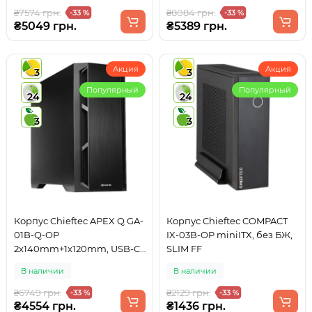
₴7574 грн.
₴8084 грн.
-33 %
-33 %
₴5049 грн.
₴5389 грн.
Акция
Акция
3
3
Популярный
Популярный
24
24
3
3
Корпус Chieftec APEX Q GA-
Корпус Chieftec COMPACT
01B-Q-OP
IX-03B-OP miniITX, без БЖ,
2x140mm+1x120mm, USB-C,
SLIM FF
E-ATX, без БЖ, Black
В наличии
В наличии
₴6749 грн.
₴2129 грн.
-33 %
-33 %
₴4554 грн.
₴1436 грн.