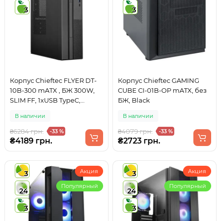
3
3
Корпус Chieftec FLYER DT-
Корпус Chieftec GAMING
10B-300 mATX , БЖ 300W,
CUBE CI-01B-OP mATX, без
SLIM FF, 1xUSB TypeC,
БЖ, Black
1xUSB3.0, 2xUSB2.0
В наличии
В наличии
₴6284 грн.
₴4079 грн.
-33 %
-33 %
₴4189 грн.
₴2723 грн.
Акция
Акция
3
3
Популярный
Популярный
24
24
3
3