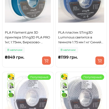
PLA Filament для 3D
PLA пластик STing3D
принтера STing3D PLA PRO
Luminous светится в
1кг, 1.75мм, Бирюзово-
темноте 1.75 мм 1 кг Синий
синий
для 3D печати
В наличии
В наличии
₴849 грн.
₴1199 грн.
Популярный
Популярный
3
3
24
24
3
3