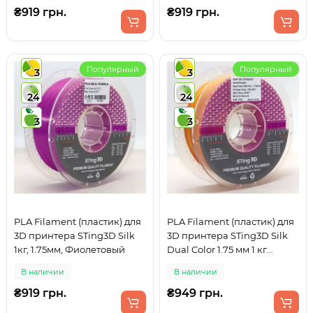
₴919 грн.
₴919 грн.
Популярный
Популярный
3
3
24
24
3
3
PLA Filament (пластик) для
PLA Filament (пластик) для
3D принтера STing3D Silk
3D принтера STing3D Silk
1кг, 1.75мм, Фиолетовый
Dual Color 1.75 мм 1 кг
Двухцветный Золотой +
В наличии
В наличии
Фиолетовый
₴919 грн.
₴949 грн.