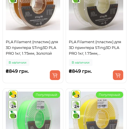
3
3
PLA Filament (пластик) для
PLA Filament (пластик) для
3D принтера STing3D PLA
3D принтера STing3D PLA
PRO 1кг, 1.75мм, Золотой
PRO 1кг, 1.75мм,
Прозрачный
В наличии
В наличии
₴849 грн.
₴849 грн.
Популярный
Популярный
3
3
24
24
3
3