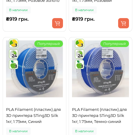
1кг, 1.75мм, Розовое золото
1кг, 1.75мм, Розовый
В наличии
В наличии
₴919 грн.
₴919 грн.
Популярный
Популярный
3
3
24
24
3
3
PLA Filament (пластик) для
PLA Filament (пластик) для
3D принтера STing3D Silk
3D принтера STing3D Silk
1кг, 1.75мм, Синий
1кг, 1.75мм, Темно-синий
В наличии
В наличии