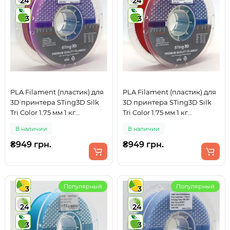
24
24
3
3
PLA Filament (пластик) для
PLA Filament (пластик) для
3D принтера STing3D Silk
3D принтера STing3D Silk
Tri Color 1.75 мм 1 кг
Tri Color 1.75 мм 1 кг
Трехцветный Синий +
Трёхцветный Синий +
В наличии
В наличии
Желтый + Фиолетовый
Зеленый + Красный
₴949 грн.
₴949 грн.
Популярный
Популярный
3
3
24
24
3
3