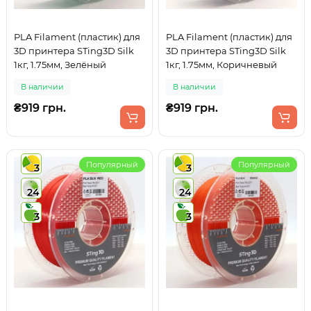
PLA Filament (пластик) для
PLA Filament (пластик) для
3D принтера STing3D Silk
3D принтера STing3D Silk
1кг, 1.75мм, Зелёный
1кг, 1.75мм, Коричневый
В наличии
В наличии
₴919 грн.
₴919 грн.
Популярный
Популярный
3
3
24
24
3
3