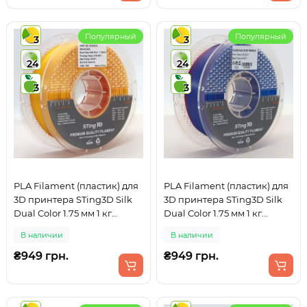
Популярный
Популярный
3
3
24
24
3
3
PLA Filament (пластик) для
PLA Filament (пластик) для
3D принтера STing3D Silk
3D принтера STing3D Silk
Dual Color 1.75 мм 1 кг
Dual Color 1.75 мм 1 кг
Двухцветный Красный +
Двухцветный Красный +
В наличии
В наличии
Золотой
Синий
₴949 грн.
₴949 грн.