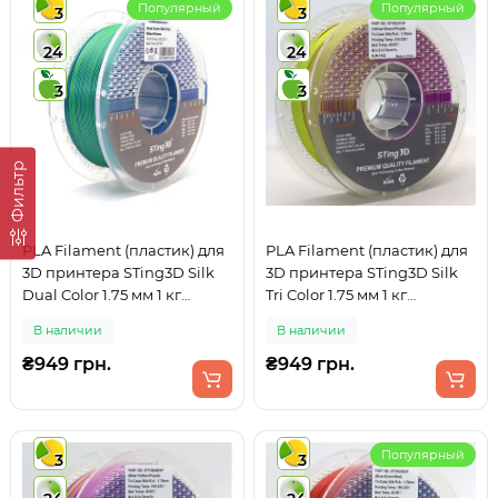
Популярный
Популярный
3
3
24
24
3
3
Фильтр
PLA Filament (пластик) для
PLA Filament (пластик) для
3D принтера STing3D Silk
3D принтера STing3D Silk
Dual Color 1.75 мм 1 кг
Tri Color 1.75 мм 1 кг
Двухцветный Синий +
Трехцветный Желтый +
В наличии
В наличии
Зеленый
Зеленый + Фиолетовый
₴949 грн.
₴949 грн.
Популярный
3
3