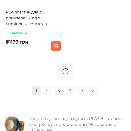
PLA пластик для 3D
принтера STing3D
Luminous светится в
темноте 1.75 мм 1 кг
В наличии
Зеленый
₴1199 грн.
1
2
3
4
>
>|
Ищете где выгодно купить PLA? В каталоге
GadgetGuys представлены 99 товаров с
гарантией.