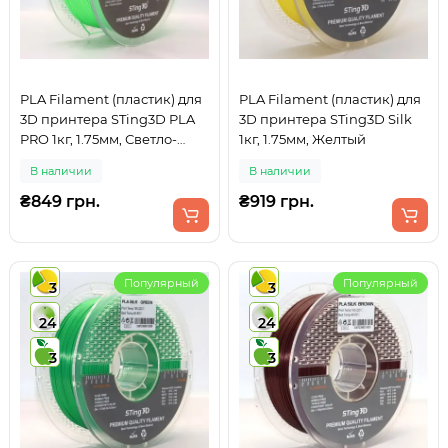
PLA Filament (пластик) для
PLA Filament (пластик) для
3D принтера STing3D PLA
3D принтера STing3D Silk
PRO 1кг, 1.75мм, Светло-
1кг, 1.75мм, Желтый
зеленый
В наличии
В наличии
₴849 грн.
₴919 грн.
Популярный
Популярный
3
3
24
24
3
3