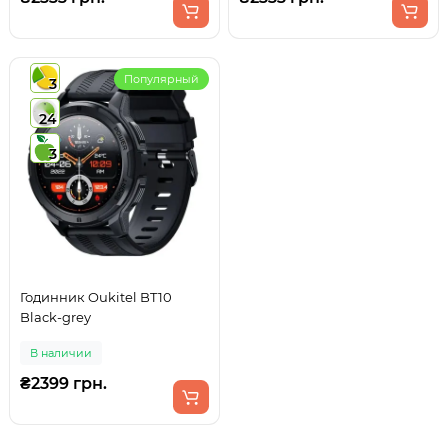
Популярный
3
24
3
Годинник Oukitel BT10
Black-grey
В наличии
₴2399 грн.